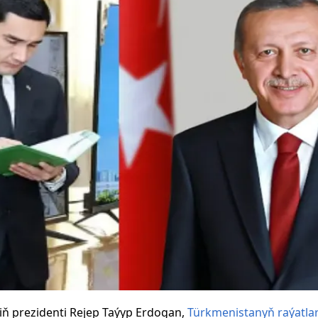
niň prezidenti Rejep Taýyp Erdogan,
Türkmenistanyň raýatlar