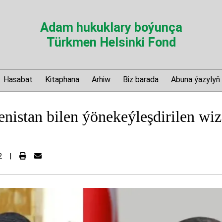
Adam hukuklary boýunça
Türkmen Helsinki Fond
Hasabat
Kitaphana
Arhiw
Biz barada
Abuna ýazylyň
nistan bilen ýönekeýleşdirilen wi
2
|