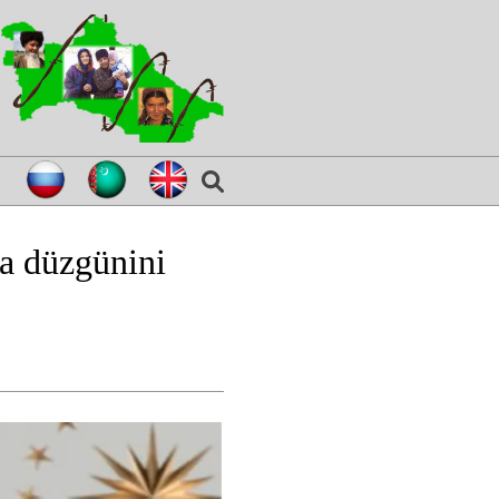
za düzgünini