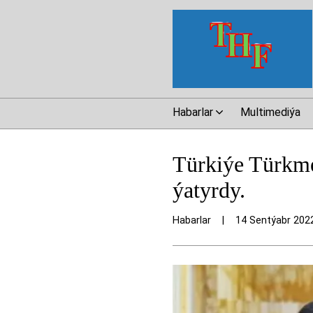
Habarlar
Multimediýa
Türkiýe Türkme
ýatyrdy.
Habarlar
|
14 Sentýabr 202