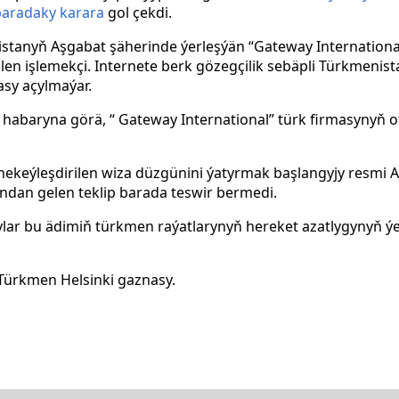
baradaky karara
gol çekdi.
istanyň Aşgabat şäherinde ýerleşýän “Gateway Internation
ilen işlemekçi. Internete berk gözegçilik sebäpli Türkmeni
sy açylmaýar.
habaryna görä, “ Gateway International” türk firmasynyň of
nekeýleşdirilen wiza düzgünini ýatyrmak başlangyjy resmi A
dan gelen teklip barada teswir bermedi.
ylar bu ädimiň türkmen raýatlarynyň hereket azatlygynyň 
ürkmen Helsinki gaznasy.