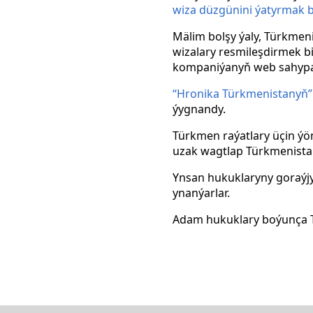
wiza düzgünini ýatyrmak 
Mälim bolşy ýaly, Türkmen
wizalary resmileşdirmek b
kompaniýanyň web sahypa
“Hronika Türkmenistanyň”
ýygnandy.
Türkmen raýatlary üçin ýö
uzak wagtlap Türkmenistan
Ynsan hukuklaryny goraýj
ynanýarlar.
Adam hukuklary boýunça T