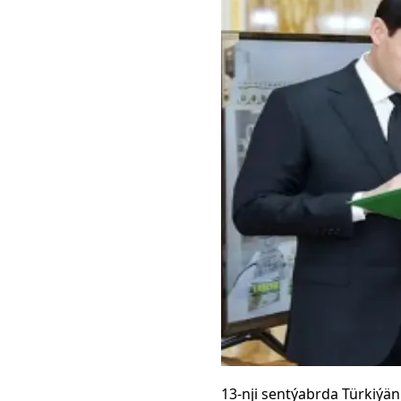
13-nji sentýabrda Türkiýä