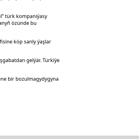
al” türk kompaniýasy
stanyň özünde bu
isine köp sanly ýaşlar
şgabatdan gelýär. Türkiýe
ýene bir bozulmagydygyna