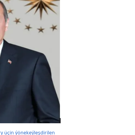
y üçin ýönekeýleşdirilen