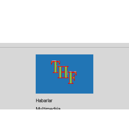
Habarlar
Multimediýa
Hasabat
Kitaphana