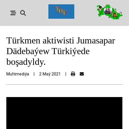
Türkmen aktiwisti Jumasapar
Dädebaýew Türkiýede
boşadyldy.
Multimediýa
|
2 Maý 2021
|