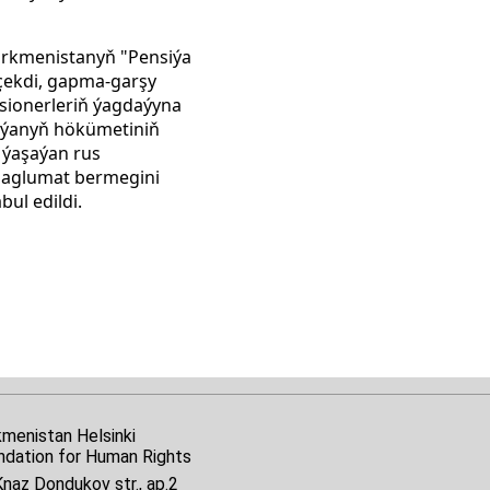
ürkmenistanyň "Pensiýa
 çekdi, gapma-garşy
sionerleriň ýagdaýyna
siýanyň hökümetiniň
 ýaşaýan rus
k maglumat bermegini
bul edildi.
kmenistan Helsinki
ndation for Human Rights
naz Dondukov str., ap.2