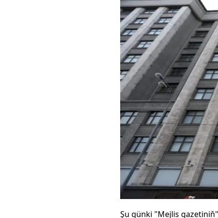
Şu günki "Mejlis gazetin