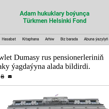
Adam hukuklary boýunça
Türkmen Helsinki Fond
Hasabat
Kitaphana
Arhiw
Biz barada
Abuna ýazylyň
let Dumasy rus pensionerleriniň
ky ýagdaýyna alada bildirdi.