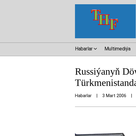
Habarlar
Multimediýa
Russiýanyň Döw
Türkmenistanda
Habarlar
|
3 Mart 2006
|