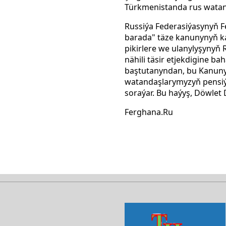
Türkmenistanda rus watand
Russiýa Federasiýasynyň 
barada" täze kanunynyň ka
pikirlere we ulanylyşynyň
nähili täsir etjekdigine 
baştutanyndan, bu Kanunyň
watandaşlarymyzyň pensiýa 
soraýar. Bu haýyş, Döwle
Ferghana.Ru