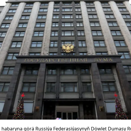
iň" habaryna görä Russiýa Federasiýasynyň Döwlet Dumasy 