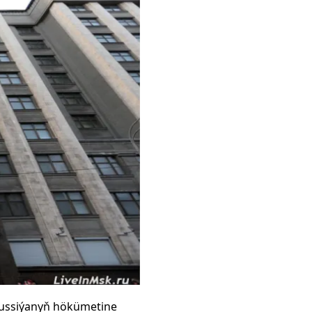
Russiýanyň hökümetine