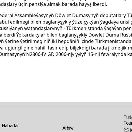
aşlary üçin pensiýa almak barada haýyş iberdi.
Federal Assambleýasynyň Döwlet Dumasynyň deputatlary T
bul edilmegi bilen baglanyşykly ýüze çykýan ýagdaýa ünsi
 Russiýanyň watandaşlarynyň - Türkmenistanda ýaşaýan pen
baha berdi.Ýokardakylar bilen baglanyşykly Döwlet Duma Rus
 ýerine ýetirilmeginiň iki hepdäniň içinde Türkmenistanda
üpjünçiligine nähili täsir edip biljekdigi barada jikme-ji
t Dumasynyň N2806-IV GD
2006-njy ýylyň 15-nji fewralynda ka
Tur
Fou
Habarlar
Arhiw
25 K