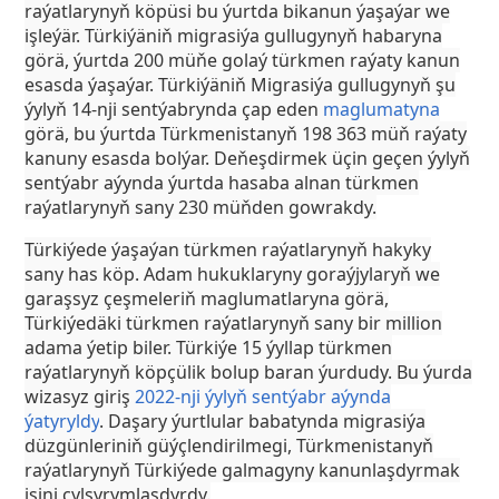
raýatlarynyň köpüsi bu ýurtda bikanun ýaşaýar we
işleýär. Türkiýäniň migrasiýa gullugynyň habaryna
görä, ýurtda 200 müňe golaý türkmen raýaty kanun
esasda ýaşaýar. Türkiýäniň Migrasiýa gullugynyň şu
ýylyň 14-nji sentýabrynda çap eden
maglumatyna
görä, bu ýurtda Türkmenistanyň 198 363 müň raýaty
kanuny esasda bolýar. Deňeşdirmek üçin geçen ýylyň
sentýabr aýynda ýurtda hasaba alnan türkmen
raýatlarynyň sany 230 müňden gowrakdy.
Türkiýede ýaşaýan türkmen raýatlarynyň hakyky
sany has köp. Adam hukuklaryny goraýjylaryň we
garaşsyz çeşmeleriň maglumatlaryna görä,
Türkiýedäki türkmen raýatlarynyň sany bir million
adama ýetip biler. Türkiýe 15 ýyllap türkmen
raýatlarynyň köpçülik bolup baran ýurdudy. Bu ýurda
wizasyz giriş
2022-nji ýylyň sentýabr aýynda
ýatyryldy
. Daşary ýurtlular babatynda migrasiýa
düzgünleriniň güýçlendirilmegi, Türkmenistanyň
raýatlarynyň Türkiýede galmagyny kanunlaşdyrmak
işini çylşyrymlaşdyrdy.