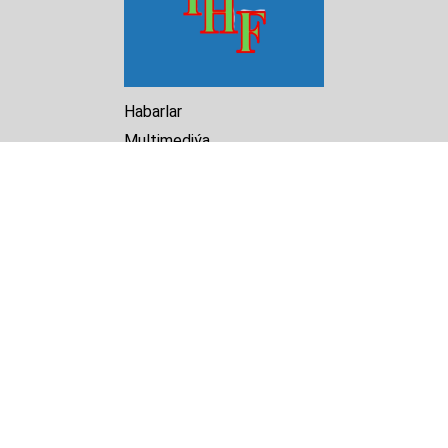
Habarlar
Multimediýa
Hasabat
Kitaphana
Arhiw
Biz barada
Turkmenistan Helsinki
Foundation for Human Rights
25 Knaz Dondukov str., ap.2
Varna, 9000
Bulgaria
Tel.
+359 52 609854