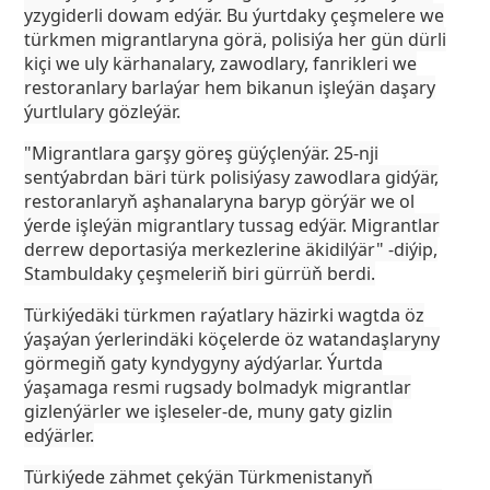
yzygiderli dowam edýär. Bu ýurtdaky çeşmelere we
türkmen migrantlaryna görä, polisiýa her gün dürli
kiçi we uly kärhanalary, zawodlary, fanrikleri we
restoranlary barlaýar hem bikanun işleýän daşary
ýurtlulary gözleýär.
"Migrantlara garşy göreş güýçlenýär. 25-nji
sentýabrdan bäri türk polisiýasy zawodlara gidýär,
restoranlaryň aşhanalaryna baryp görýär we ol
ýerde işleýän migrantlary tussag edýär. Migrantlar
derrew deportasiýa merkezlerine äkidilýär" -diýip,
Stambuldaky çeşmeleriň biri gürrüň berdi.
Türkiýedäki türkmen raýatlary häzirki wagtda öz
ýaşaýan ýerlerindäki köçelerde öz watandaşlaryny
görmegiň gaty kyndygyny aýdýarlar. Ýurtda
ýaşamaga resmi rugsady bolmadyk migrantlar
gizlenýärler we işleseler-de, muny gaty gizlin
edýärler.
Türkiýede zähmet çekýän Türkmenistanyň