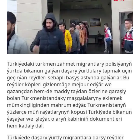
Türkiýedäki türkmen zähmet migrantlary polisiýanyň
ýurtda bikanun galýan daşary ýurtlulary tapmak üçin
geçirýän reýdleri sebäpli basyş astynda galýarlar. Bu
reýdler köpleri gizlenmäge mejbur edýär we
gazançdan hem-de maddy taýdan özlerine garaşly
bolan Türkmenistandaky maşgalalaryny eklemek
mümkinçiliginden mahrum edýär. Türkmenistanyň
ýüzlerçe müň raýatlarynyň köpüsi Türkiýede bikanun
ýaşaýar we işleýär, olaryň käbiriniň dokumentleri
hem kadaly däl.
Türkiýede daşary ýurtly migrantlara garşy reýdler