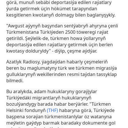
görä, munuň sebäbi deportasiýa edilen raýatlary
ýurda getirmek üçin hökümet tarapyndan
kesgitlenen kwotanyň dolmagy bilen baglanyşykly.
"Awgust aýynyň başyndan sentýabryň ahyryna çenli
Türkmenistana Türkiýeden 2500 töweregi raýat
getirildi. Şeýlelik-de, türkmen howa ýollarynyň
deportasiýa edilen raýatlary getirmek üçin berlen
kwotasy dolduryldy" - diýip, çeşme aýdýar.
Azatlyk Radiosy, ýagdaýdan habarly çeşmeleriň
beren bu maglumatyny türk we türkmen migrasiýa
gulluklarynyň wekillerinden resmi taýdan tassyklap
bilmedi.
Bu aralykda, adam hukuklaryny goraýjylar
Türkiýedäki migrantlaryň hukuklarynyň
bozulýandygy barada habar berýärler. "Türkmen
Helsinki fondunyň
(THF)
habaryna görä, Türkiýede
başpena soraýan türkmenistanlylar öz watanyna
meýletin gaýdyp barmak baradaky dokumente gol