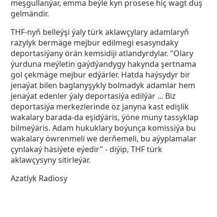
meşgullanýar, emma beýle kyn prosese hiç wagt duş
gelmändir.
THF-nyň belleýşi ýaly türk aklawçylary adamlaryň
razylyk bermäge mejbur edilmegi esasyndaky
deportasiýany örän kemsidiji atlandyrdylar. "Olary
ýurduna meýletin gaýdýandygy hakynda şertnama
gol çekmäge mejbur edýärler. Hatda haýsydyr bir
jenaýat bilen baglanyşykly bolmadyk adamlar hem
jenaýat edenler ýaly deportasiýa edilýär ... Biz
deportasiýa merkezlerinde öz janyna kast edişlik
wakalary barada-da eşidýäris, ýöne muny tassyklap
bilmeýäris. Adam hukuklary boýunça komissiýa bu
wakalary öwrenmeli we derňemeli, bu aýyplamalar
çynlakaý häsiýete eýedir" - diýip, THF türk
aklawçysyny sitirleýär.
Azatlyk Radiosy