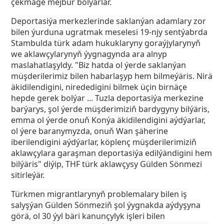
çekmäge mejbur bolýarlar.
Deportasiýa merkezlerinde saklanýan adamlary zor
bilen ýurduna ugratmak meselesi 19-njy sentýabrda
Stambulda türk adam hukuklaryny goraýjylarynyň
we aklawçylarynyň ýygnagynda ara alnyp
maslahatlaşyldy. "Biz hatda ol ýerde saklanýan
müşderilerimiz bilen habarlaşyp hem bilmeýäris. Nirä
äkidilendigini, nirededigini bilmek üçin birnäçe
hepde gerek bolýar ... Tuzla deportasiýa merkezine
barýarys, şol ýerde müşderimiziň bardygyny bilýäris,
emma ol ýerde onuň Konýa äkidilendigini aýdýarlar,
ol ýere baranymyzda, onuň Wan şäherine
iberilendigini aýdýarlar, köplenç müşderilerimiziň
aklawçylara garaşman deportasiýa edilýändigini hem
bilýäris" diýip, THF türk aklawçysy Gülden Sönmezi
sitirleýär.
Türkmen migrantlarynyň problemalary bilen iş
salyşýan Gülden Sönmeziň şol ýygnakda aýdyşyna
görä, ol 30 ýyl bäri kanunçylyk işleri bilen