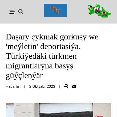
Daşary çykmak gorkusy we
'meýletin' deportasiýa.
Türkiýedäki türkmen
migrantlaryna basyş
güýçlenýär
Habarlar
|
2 Oktýabr 2023
|