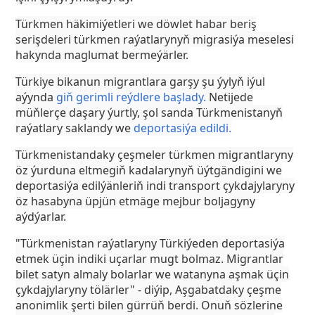
Türkmen häkimiýetleri we döwlet habar beriş
serişdeleri türkmen raýatlarynyň migrasiýa meselesi
hakynda maglumat bermeýärler.
Türkiye bikanun migrantlara garşy şu ýylyň iýul
aýynda
giň gerimli reýdlere başlady.
Netijede
müňlerçe daşary ýurtly, şol sanda Türkmenistanyň
raýatlary saklandy we
deportasiýa edildi.
Türkmenistandaky çeşmeler türkmen migrantlaryny
öz ýurduna eltmegiň kadalarynyň üýtgändigini we
deportasiýa edilýänleriň indi transport çykdajylaryny
öz hasabyna üpjün etmäge mejbur boljagyny
aýdýarlar.
"Türkmenistan raýatlaryny Türkiýeden deportasiýa
etmek üçin indiki uçarlar mugt bolmaz. Migrantlar
bilet satyn almaly bolarlar we watanyna aşmak üçin
çykdajylaryny tölärler" - diýip, Aşgabatdaky çeşme
anonimlik şerti bilen gürrüň berdi. Onuň sözlerine