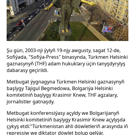
Şu gün, 2003-nji ýylyň 19-njy awgusty, sagat 12-de,
Sofiýada, "Sofiýa-Press" binasynda, Türkmen Helsinki
gaznasynyň (THF) adam hukuklary üçin tanyşdyrylyş
dabarasy geçirildi.
Metbugat ýygnagyna Türkmen Helsinki gaznasynyň
başlygy Täjigul Begmedowa, Bolgariýa Helsinki
komitetiniň başlygy Krasimir Knew, THF agzalary,
jornalistler gatnaşdy.
Metbugat konferensiýasy açyldy we Bolgariýanyň
Helsinki komitetiniň başlygy Krasimir Knew açylyşda
çykyş etdi:"Türkmenistan ähli döwletleriň arasynda iň
repressiw we diktator döwlet bolup gelýär.