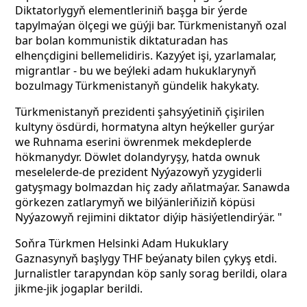
Diktatorlygyň elementleriniň başga bir ýerde
tapylmaýan ölçegi we güýji bar. Türkmenistanyň ozal
bar bolan kommunistik diktaturadan has
elhençdigini bellemelidiris. Kazyýet işi, yzarlamalar,
migrantlar - bu we beýleki adam hukuklarynyň
bozulmagy Türkmenistanyň gündelik hakykaty.
Türkmenistanyň prezidenti şahsyýetiniň çişirilen
kultyny ösdürdi, hormatyna altyn heýkeller gurýar
we Ruhnama eserini öwrenmek mekdeplerde
hökmanydyr. Döwlet dolandyryşy, hatda ownuk
meselelerde-de prezident Nyýazowyň yzygiderli
gatyşmagy bolmazdan hiç zady aňlatmaýar. Sanawda
görkezen zatlarymyň we bilýänleriňiziň köpüsi
Nyýazowyň rejimini diktator diýip häsiýetlendirýär. "
Soňra Türkmen Helsinki Adam Hukuklary
Gaznasynyň başlygy THF beýanaty bilen çykyş etdi.
Jurnalistler tarapyndan köp sanly sorag berildi, olara
jikme-jik jogaplar berildi.