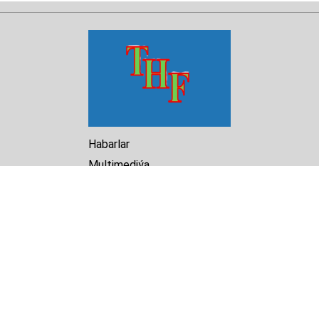
Habarlar
Multimediýa
Hasabat
Kitaphana
Arhiw
Biz barada
Turkmenistan Helsinki
Foundation for Human Rights