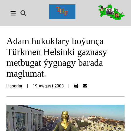
Adam hukuklary boýunça
Türkmen Helsinki gaznasy
metbugat ýygnagy barada
maglumat.
Habarlar
|
19 Awgust 2003
|