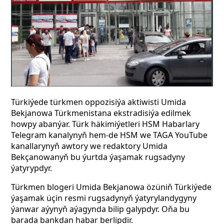
Türkiýede türkmen oppozisiýa aktiwisti Umida
Bekjanowa Türkmenistana ekstradisiýa edilmek
howpy abanýar. Türk häkimiýetleri HSM Habarlary
Telegram kanalynyň hem-de HSM we TAGA YouTube
kanallarynyň awtory we redaktory Umida
Bekçanowanyň bu ýurtda ýaşamak rugsadyny
ýatyrypdyr.
Türkmen blogeri Umida Bekjanowa özüniň Türkiýede
ýaşamak üçin resmi rugsadynyň ýatyrylandygyny
ýanwar aýynyň aýagynda bilip galypdyr. Oňa bu
barada bankdan habar berlipdir.