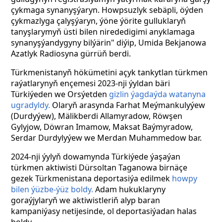
çykmaga synanyşýaryn. Howpsuzlyk sebäpli, öýden
çykmazlyga çalyşýaryn, ýöne ýörite gulluklaryň
tanyşlarymyň üsti bilen nirededigimi anyklamaga
synanyşýandygyny bilýärin" diýip, Umida Bekjanowa
Azatlyk Radiosyna gürrüň berdi.
Türkmenistanyň hökümetini
açyk
tankytlan
türkmen
raýatlarynyň ençemesi 2023-nji ýyldan
bäri
Türkiýeden
we
Orsýetden
gizlin ýagdaýda
watanyna
ugradyldy.
Olaryň arasynda Farhat Meýmankulyýew
(Durdyýew), Mälikberdi Allamyradow,
Röwşen
Gylyjow, Döwran Imamow, Maksat Baýmyradow,
Serdar Durdylyýew we Merdan Muhammedow bar.
2024-nji ýylyň dowamynda
Türkiýede ýaşaýan
türkmen
aktiwisti Dürsoltan
Taganowa birnäçe
gezek
Türkmenistana
deportasiýa
edilmek
howpy
bilen ýüzbe-ýüz
boldy.
Adam hukuklaryny
goraýjylaryň we aktiwistleriň alyp baran
kampaniýasy netijesinde, ol deportasiýadan halas