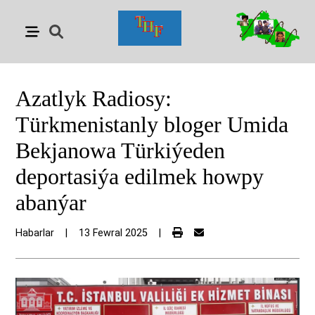
Azatlyk Radiosy:
Türkmenistanly bloger Umida
Bekjanowa Türkiýeden
deportasiýa edilmek howpy
abanýar
Habarlar
|
13 Fewral 2025
|