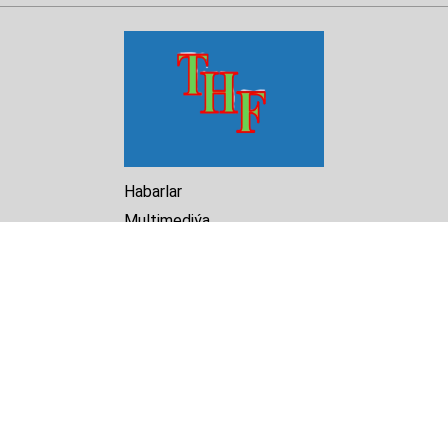
Habarlar
Multimediýa
Hasabat
Kitaphana
Arhiw
Biz barada
Turkmenistan Helsinki
Foundation for Human Rights