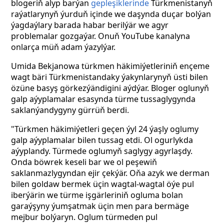
blogeriň alyp barýan
gepleşiklerinde
Türkmenistanyň
raýatlarynyň ýurduň içinde we daşynda duçar bolýan
ýagdaýlary barada habar berilýär we agyr
problemalar gozgaýar. Onuň YouTube kanalyna
onlarça müň adam ýazylýar.
Umida Bekjanowa türkmen häkimiýetleriniň ençeme
wagt bäri Türkmenistandaky ýakynlarynyň üsti bilen
özüne basyş görkezýändigini aýdýar. Bloger oglunyň
galp aýyplamalar esasynda türme tussaglygynda
saklanýandygyny gürrüň berdi.
"Türkmen
häkimiýetleri
geçen ýyl 24 ýaşly
oglumy
galp
aýyplamalar
bilen
tussag
etdi. Ol
ogurlykda
aýyplandy. Türmede
oglumyň saglygy
agyrlaşdy.
Onda
böwrek
keseli
bar
we
ol
peşewiň
saklanmazlygyndan
ejir çekýär. Oňa
azyk
we
derman
bilen
goldaw
bermek üçin
wagtal-wagtal öýe
pul
iberýärin
we
türme
işgärleriniň ogluma
bolan
garaýşyny ýumşatmak üçin
men
para
bermäge
mejbur
bolýaryn. Oglum
türmeden
pul