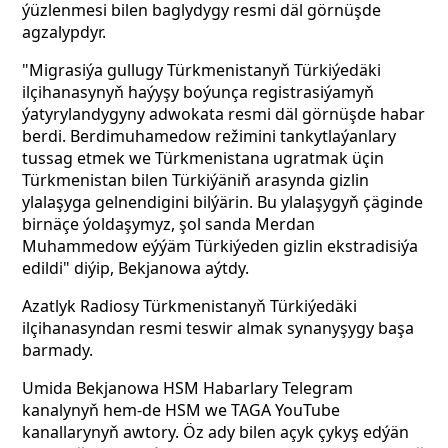
ýüzlenmesi bilen baglydygy resmi däl görnüşde
agzalypdyr.
"Migrasiýa
gullugy
Türkmenistanyň Türkiýedäki
ilçihanasynyň haýyşy
boýunça
registrasiýamyň
ýatyrylandygyny
adwokata
resmi
däl
görnüşde
habar
berdi. Berdimuhamedow režimini tankytlaýanlary
tussag etmek we Türkmenistana ugratmak üçin
Türkmenistan bilen Türkiýäniň arasynda gizlin
ylalaşyga gelnendigini bilýärin. Bu ylalaşygyň çäginde
birnäçe ýoldaşymyz, şol sanda Merdan
Muhammedow eýýäm Türkiýeden gizlin ekstradisiýa
edildi" diýip, Bekjanowa aýtdy.
Azatlyk
Radiosy
Türkmenistanyň Türkiýedäki
ilçihanasyndan
resmi
teswir
almak
synanyşygy
başa
barmady.
Umida Bekjanowa HSM Habarlary Telegram
kanalynyň hem-de HSM we TAGA YouTube
kanallarynyň awtory. Öz ady bilen açyk çykyş edýän