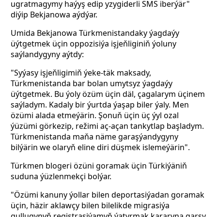
ugratmagymy
haýyş edip
yzygiderli
SMS
iberýär"
diýip
Bekjanowa
aýdýar.
Umida Bekjanowa Türkmenistandaky ýagdaýy
üýtgetmek üçin oppozisiýa işjeňliginiň ýoluny
saýlandygyny aýtdy:
"Syýasy
işjeňligimiň ýeke-täk
maksady,
Türkmenistanda
bar
bolan
umytsyz ýagdaýy
üýtgetmek. Bu ýoly özüm
üçin
däl, çagalarym üçinem
saýladym. Kadaly
bir ýurtda ýaşap
biler ýaly. Men
özümi
alada
etmeýärin. Şonuň üçin üç ýyl
ozal
ýüzümi
görkezip, režimi
aç-açan
tankytlap
başladym.
Türkmenistanda maňa näme garaşýandygyny
bilýärin we olaryň eline diri düşmek islemeýärin".
Türkmen blogeri özüni goramak üçin Türkiýäniň
suduna ýüzlenmekçi bolýar.
"Özümi kanuny ýollar bilen deportasiýadan goramak
üçin, häzir aklawçy bilen bilelikde migrasiýa
gullugynyň registrasiýamyň ýatyrmak kararyna garşy