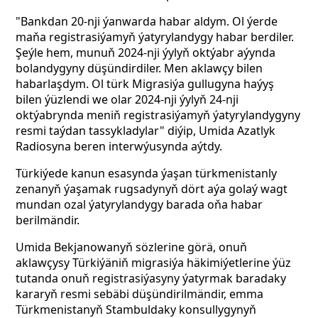
"Bankdan 20-nji ýanwarda habar aldym. Ol ýerde
maňa registrasiýamyň ýatyrylandygy habar berdiler.
Şeýle hem, munuň 2024-nji ýylyň oktýabr aýynda
bolandygyny düşündirdiler. Men aklawçy bilen
habarlaşdym. Ol türk Migrasiýa gullugyna haýyş
bilen ýüzlendi we olar 2024-nji ýylyň 24-nji
oktýabrynda meniň registrasiýamyň ýatyrylandygyny
resmi taýdan tassykladylar" diýip, Umida Azatlyk
Radiosyna beren interwýusynda aýtdy.
Türkiýede
kanun
esasynda ýaşan
türkmenistanly
zenanyň ýaşamak
rugsadynyň dört
aýa
golaý wagt
mundan
ozal ýatyrylandygy
barada
oňa
habar
berilmändir.
Umida Bekjanowanyň sözlerine görä, onuň
aklawçysy Türkiýäniň migrasiýa häkimiýetlerine ýüz
tutanda onuň registrasiýasyny ýatyrmak baradaky
kararyň resmi sebäbi düşündirilmändir, emma
Türkmenistanyň Stambuldaky konsullygynyň