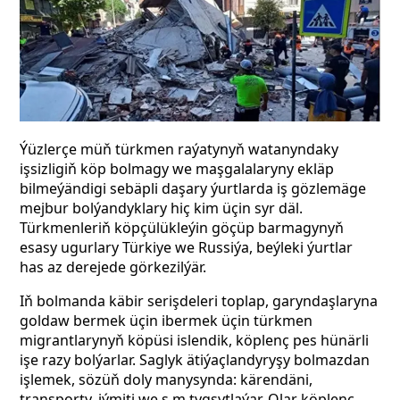
Ýüzlerçe müň türkmen raýatynyň watanyndaky
işsizligiň köp bolmagy we maşgalalaryny ekläp
bilmeýändigi sebäpli daşary ýurtlarda iş gözlemäge
mejbur bolýandyklary hiç kim üçin syr däl.
Türkmenleriň köpçülükleýin göçüp barmagynyň
esasy ugurlary Türkiye we Russiýa, beýleki ýurtlar
has az derejede görkezilýär.
Iň bolmanda käbir serişdeleri toplap, garyndaşlaryna
goldaw bermek üçin ibermek üçin türkmen
migrantlarynyň köpüsi islendik, köplenç pes hünärli
işe razy bolýarlar. Saglyk ätiýaçlandyryşy bolmazdan
işlemek, sözüň doly manysynda: kärendäni,
transporty, iýmiti we ş.m tygşytlaýar. Olar köplenç