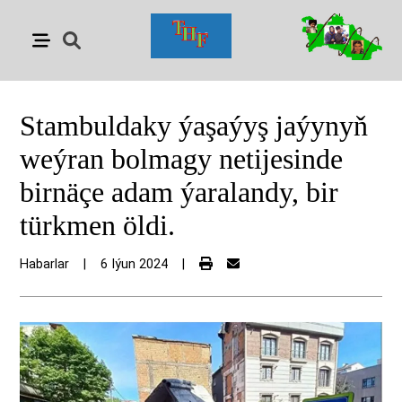
Stambuldaky ýaşaýyş jaýynyň
weýran bolmagy netijesinde
birnäçe adam ýaralandy, bir
türkmen öldi.
Habarlar
|
6 Iýun 2024
|