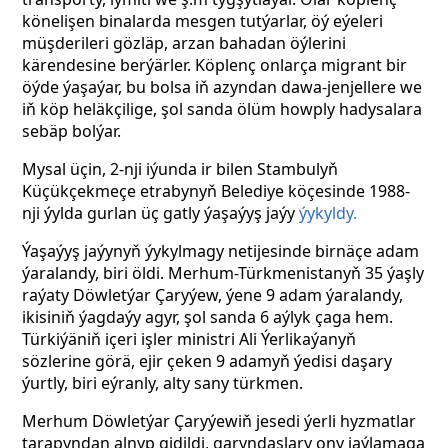
könelişen binalarda mesgen tutýarlar, öý eýeleri
müşderileri gözläp, arzan bahadan öýlerini
kärendesine berýärler. Köplenç onlarça migrant bir
öýde ýaşaýar, bu bolsa iň azyndan dawa-jenjellere we
iň köp heläkçilige, şol sanda ölüm howply hadysalara
sebäp bolýar.
Mysal üçin, 2-nji iýunda ir bilen Stambulyň
Küçükçekmeçe etrabynyň Belediye köçesinde 1988-
nji ýylda gurlan üç gatly ýaşaýyş jaýy
ýykyldy.
Ýaşaýyş jaýynyň ýykylmagy netijesinde birnäçe adam
ýaralandy, biri öldi. Merhum-Türkmenistanyň 35 ýaşly
raýaty Döwletýar Çaryýew, ýene 9 adam ýaralandy,
ikisiniň ýagdaýy agyr, şol sanda 6 aýlyk çaga hem.
Türkiýäniň içeri işler ministri Ali Ýerlikaýanyň
sözlerine görä, ejir çeken 9 adamyň ýedisi daşary
ýurtly, biri eýranly, alty sany türkmen.
Merhum Döwletýar Çaryýewiň jesedi ýerli hyzmatlar
tarapyndan alnyp gidildi, garyndaşlary ony jaýlamaga