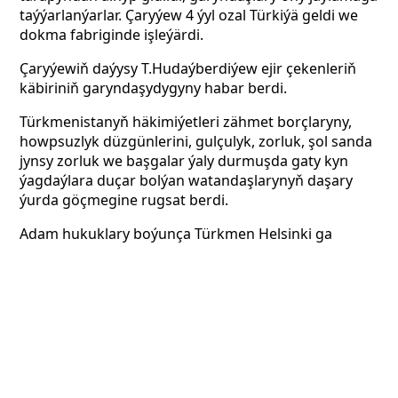
taýýarlanýarlar. Çaryýew 4 ýyl ozal Türkiýä geldi we
dokma fabriginde işleýärdi.
Çaryýewiň daýysy T.Hudaýberdiýew ejir çekenleriň
käbiriniň garyndaşydygyny habar berdi.
Türkmenistanyň häkimiýetleri zähmet borçlaryny,
howpsuzlyk düzgünlerini, gulçulyk, zorluk, şol sanda
jynsy zorluk we başgalar ýaly durmuşda gaty kyn
ýagdaýlara duçar bolýan watandaşlarynyň daşary
ýurda göçmegine rugsat berdi.
Adam hukuklary boýunça Türkmen Helsinki ga