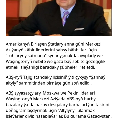
Amerikanyň Birleşen Ştatlary anna güni Merkezi
Aziýanyň käbir liderlerini şahsy bähbitleri üçin
“ruhlaryny satmaga” synanyşmakda aýyplady we
Waşingtonyň nebite we gaza baý sebite gözegçilik
etmek isleýänligi baradaky şübheleri ret etdi.
ABŞ-nyň Täjigistandaky ilçisiniň ýiti çykyşy “Şanhaý
altyly” sammitinden birnäçe gün soň edildi.
ABŞ syýasatçylary, Moskwa we Pekin liderleri
Waşingtonyň Merkezi Aziýada ABŞ-nyň harby
bazalary ýa-da harby desgalary barha artýan täsirini
deňagramlaşdyrmak üçin “Altylyny” ulanmak
isleýärler diýip hasaplaýarlar. Bu gurama Gazagystan,