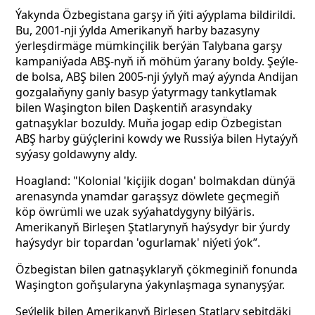
Ýakynda Özbegistana garşy iň ýiti aýyplama bildirildi.
Bu, 2001-nji ýylda Amerikanyň harby bazasyny
ýerleşdirmäge mümkinçilik berýän Talybana garşy
kampaniýada ABŞ-nyň iň möhüm ýarany boldy. Şeýle-
de bolsa, ABŞ bilen 2005-nji ýylyň maý aýynda Andijan
gozgalaňyny ganly basyp ýatyrmagy tankytlamak
bilen Waşington bilen Daşkentiň arasyndaky
gatnaşyklar bozuldy. Muňa jogap edip Özbegistan
ABŞ harby güýçlerini kowdy we Russiýa bilen Hytaýyň
syýasy goldawyny aldy.
Hoagland: "Kolonial 'kiçijik dogan' bolmakdan dünýä
arenasynda ynamdar garaşsyz döwlete geçmegiň
köp öwrümli we uzak syýahatdygyny bilýäris.
Amerikanyň Birleşen Ştatlarynyň haýsydyr bir ýurdy
haýsydyr bir topardan 'ogurlamak' niýeti ýok”.
Özbegistan bilen gatnaşyklaryň çökmeginiň fonunda
Waşington goňşularyna ýakynlaşmaga synanyşýar.
Şeýlelik bilen Amerikanyň Birleşen Ştatlary sebitdäki