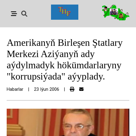
Amerikanyň Birleşen Ştatlary
Merkezi Aziýanyň ady
aýdylmadyk hökümdarlaryny
"korrupsiýada" aýyplady.
Habarlar
|
23 Iýun 2006
|