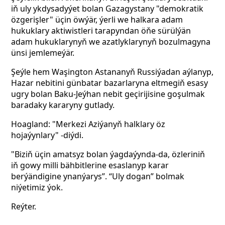
iň uly ykdysadyýet bolan Gazagystany "demokratik
özgerişler" üçin öwýär, ýerli we halkara adam
hukuklary aktiwistleri tarapyndan öňe sürülýän
adam hukuklarynyň we azatlyklarynyň bozulmagyna
ünsi jemlemeýär.
Şeýle hem Waşington Astananyň Russiýadan aýlanyp,
Hazar nebitini günbatar bazarlaryna eltmegiň esasy
ugry bolan Baku-Jeýhan nebit geçirijisine goşulmak
baradaky kararyny gutlady.
Hoagland: "Merkezi Aziýanyň halklary öz
hojaýynlary" -diýdi.
"Biziň üçin amatsyz bolan ýagdaýynda-da, özleriniň
iň gowy milli bähbitlerine esaslanyp karar
berýändigine ynanýarys”. “Uly dogan” bolmak
niýetimiz ýok.
Reýter.