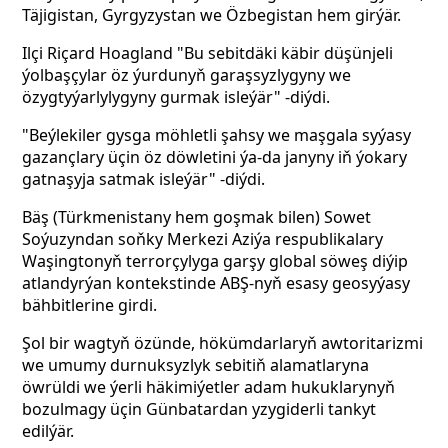
Täjigistan, Gyrgyzystan we Özbegistan hem girýär.
Ilçi Riçard Hoagland "Bu sebitdäki käbir düşünjeli
ýolbaşçylar öz ýurdunyň garaşsyzlygyny we
özygtyýarlylygyny gurmak isleýär" -diýdi.
"Beýlekiler gysga möhletli şahsy we maşgala syýasy
gazançlary üçin öz döwletini ýa-da janyny iň ýokary
gatnaşyja satmak isleýär" -diýdi.
Bäş (Türkmenistany hem goşmak bilen) Sowet
Soýuzyndan soňky Merkezi Aziýa respublikalary
Waşingtonyň terrorçylyga garşy global söweş diýip
atlandyrýan kontekstinde ABŞ-nyň esasy geosyýasy
bähbitlerine girdi.
Şol bir wagtyň özünde, hökümdarlaryň awtoritarizmi
we umumy durnuksyzlyk sebitiň alamatlaryna
öwrüldi we ýerli häkimiýetler adam hukuklarynyň
bozulmagy üçin Günbatardan yzygiderli tankyt
edilýär.