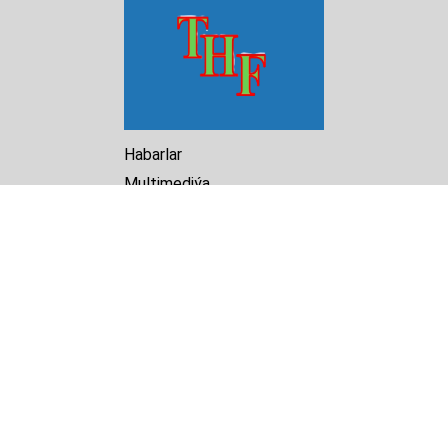
Habarlar
Multimediýa
Hasabat
Kitaphana
Arhiw
Biz barada
Turkmenistan Helsinki
Foundation for Human Rights
25 Knaz Dondukov str., ap.2
Varna, 9000