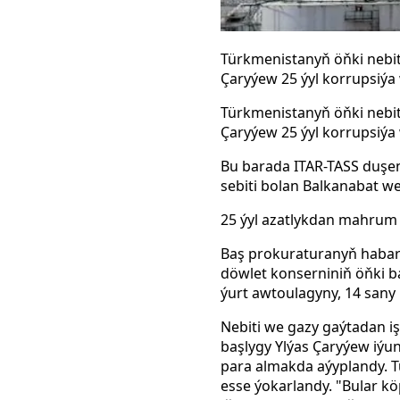
Türkmenistanyň öňki nebit
Çaryýew 25 ýyl korrupsiý
Türkmenistanyň öňki nebit
Çaryýew 25 ýyl korrupsiý
Bu barada ITAR-TASS duşe
sebiti bolan Balkanabat w
25 ýyl azatlykdan mahrum 
Baş prokuraturanyň habar
döwlet konserniniň öňki ba
ýurt awtoulagyny, 14 sany 
Nebiti we gazy gaýtadan 
başlygy Ylýas Çaryýew iýu
para almakda aýyplandy. T
esse ýokarlandy. "Bular k