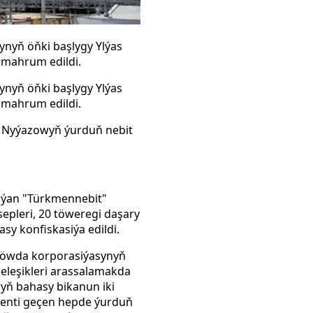
ynyň öňki başlygy Ylýas
 mahrum edildi.
ynyň öňki başlygy Ylýas
 mahrum edildi.
t Nyýazowyň ýurduň nebit
nýan "Türkmennebit"
sepleri, 20 töweregi daşary
asy konfiskasiýa edildi.
 söwda korporasiýasynyň
geleşikleri arassalamakda
yň bahasy bikanun iki
identi geçen hepde ýurduň