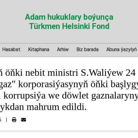
Adam hukuklary boýunça
Türkmen Helsinki Fond
Hasabat
Kitaphana
Arhiw
Biz barada
Abuna ýazylyň
 öňki nebit ministri S.Waliýew 24 
az" korporasiýasynyň öňki başlyg
 korrupsiýa we döwlet gaznalaryn
lykdan mahrum edildi.
5
|