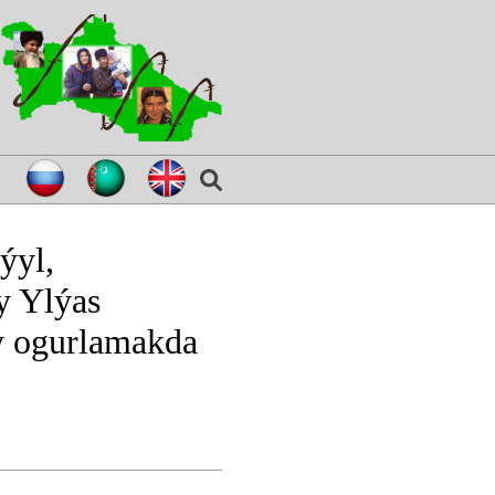
ýyl,
y Ylýas
y ogurlamakda