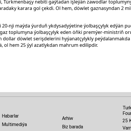
i, Türkmenbaşy nebiti gaýtadan işleýän zawodlar toplumy
adaky karara gol çekdi. Ol hem, döwlet gaznasyndan 2 mil
 20-nji maýda ýurduň ykdysadyýetine ýolbaşçylyk edýän p
t-gaz toplumyna ýolbaşçylyk eden öňki premýer-ministriň or
dollar döwlet serişdelerini hyýanatçylykly peýdalanmakda 
 ol hem 25 ýyl azatlykdan mahrum edilipdir.
Tur
Fou
Habarlar
Arhiw
25 K
Multimediýa
Biz barada
Var