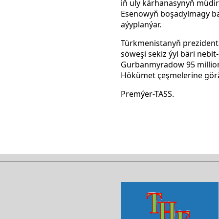
iň uly kärhanasynyň müdir
Esenowyň boşadylmagy bar
aýyplanýar.
Türkmenistanyň prezidenti
söweşi sekiz ýyl bäri nebi
Gurbanmyradow 95 million 
Hökümet çeşmelerine görä,
Premýer-TASS.