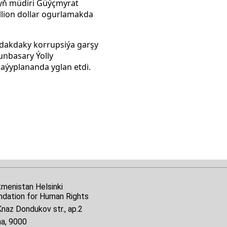
nyň müdiri Güýçmyrat
lion dollar ogurlamakda
udakdaky korrupsiýa garşy
unbasary Ýolly
aýyplananda yglan etdi.
kmenistan Helsinki
ndation for Human Rights
naz Dondukov str., ap.2
na, 9000