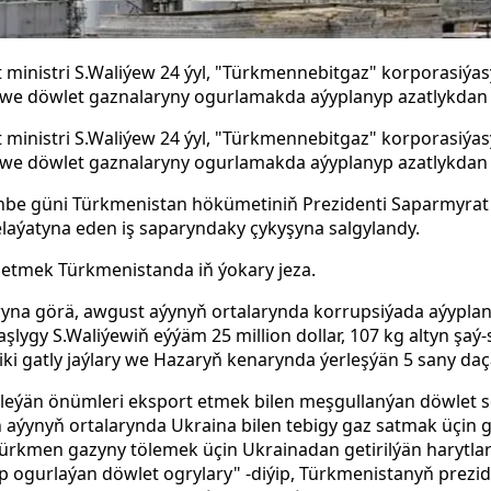
 ministri S.Waliýew 24 ýyl, "Türkmennebitgaz" korporasiýas
a we döwlet gaznalaryny ogurlamakda aýyplanyp azatlykdan
 ministri S.Waliýew 24 ýyl, "Türkmennebitgaz" korporasiýas
a we döwlet gaznalaryny ogurlamakda aýyplanyp azatlykdan
nbe güni Türkmenistan hökümetiniň Prezidenti Saparmyra
elaýatyna eden iş saparyndaky çykyşyna salgylandy.
etmek Türkmenistanda iň ýokary jeza.
yna görä, awgust aýynyň ortalarynda korrupsiýada aýypla
şlygy S.Waliýewiň eýýäm 25 million dollar, 107 kg altyn şaý-
iki gatly jaýlary we Hazaryň kenarynda ýerleşýän 5 sany
daç
işleýän önümleri eksport etmek bilen meşgullanýan döwlet
n aýynyň ortalarynda Ukraina bilen tebigy gaz satmak üçin 
ürkmen gazyny tölemek üçin Ukrainadan getirilýän harytlar
öp ogurlaýan döwlet ogrylary" -diýip, Türkmenistanyň prez