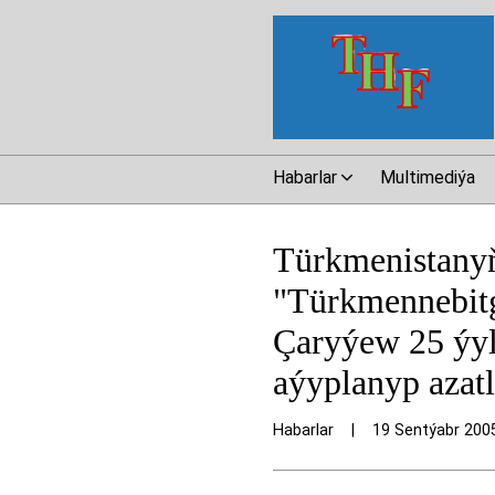
Habarlar
Multimediýa
Türkmenistanyň
"Türkmennebitg
Çaryýew 25 ýyl
aýyplanyp azat
Habarlar
|
19 Sentýabr 200