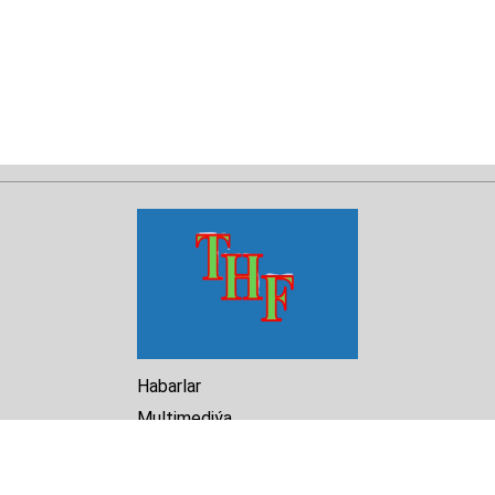
Habarlar
Multimediýa
Hasabat
Kitaphana