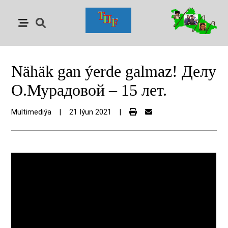
Nähäk gan ýerde galmaz! Делу
О.Мурадовой – 15 лет.
Multimediýa
|
21 Iýun 2021
|