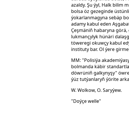
azaldy. Şu ýyl, Halk bilim 
bolsa öz gezeginde üstünl
ýokarlanmagyna sebäp bolý
adamy kabul eden Aşgabat l
Çeşmäniň habaryna görä, gi
lukmançylyk hünäri dalaşg
töweregi okuwçy kabul edý
instituty bar. Ol ýere girm
MM: "Polisiýa akademiýasy"
bolmanda käbir standartl
döwrüniň galkynyşy" öwrenm
ýüz tutýanlaryň ýörite ark
W. Wolkow, O. Saryýew.
"Doýçe welle"