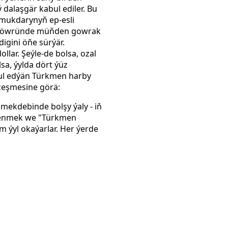
 dalaşgär kabul ediler. Bu
 mukdarynyň ep-esli
wet döwründe müňden gowrak
igini öňe sürýär.
llar. Şeýle-de bolsa, ozal
lsa, ýylda dört ýüz
bul edýän Türkmen harby
 çeşmesine görä:
 mekdebinde bolşy ýaly - iň
wrenmek we "Türkmen
m ýyl okaýarlar. Her ýerde