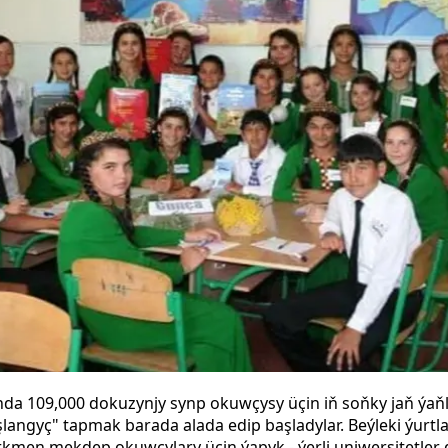
da 109,000 dokuzynjy synp okuwçysy üçin iň soňky jaň ýaň
ngyç" tapmak barada alada edip başladylar. Beýleki ýurtl
rkmen mekdep okuwçylary üçin ýapyk - ýerli uniwersitetler diň