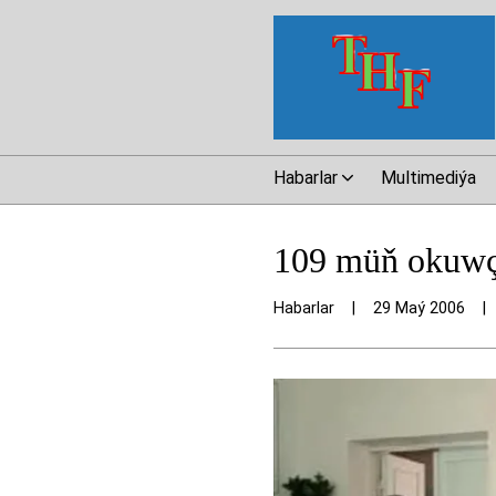
Habarlar
Multimediýa
109 müň okuwçy
Habarlar
|
29 Maý 2006
|