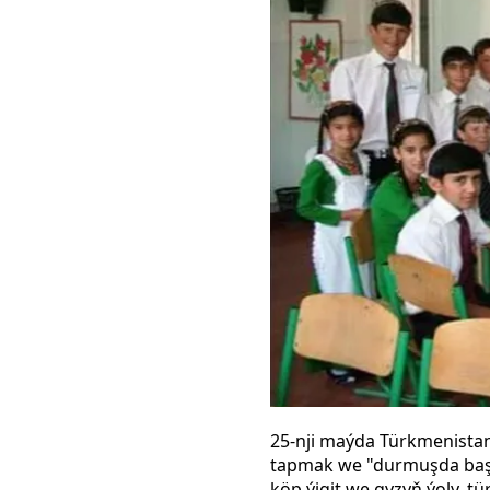
25-nji maýda Türkmenistan
tapmak we "durmuşda başla
köp ýigit we gyzyň ýoly, tü