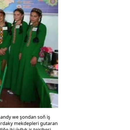
landy we şondan soň iş
ardaky mekdepleri gutaran
e iki ýyllyk iş tejribesi