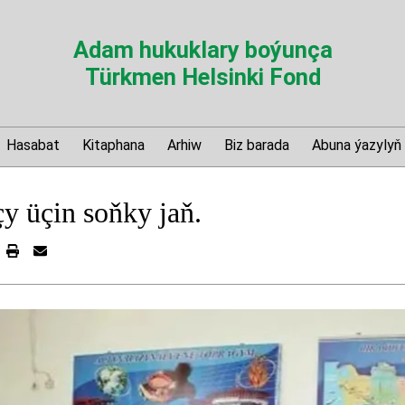
Adam hukuklary boýunça
Türkmen Helsinki Fond
Hasabat
Kitaphana
Arhiw
Biz barada
Abuna ýazylyň
 üçin soňky jaň.