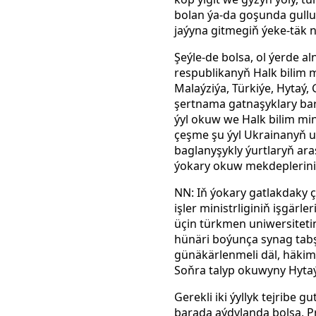
bolan ýa-da goşunda gull
jaýyna gitmegiň ýeke-täk 
Şeýle-de bolsa, ol ýerde 
respublikanyň Halk bilim 
Malaýziýa, Türkiýe, Hytaý,
şertnama gatnaşyklary bar
ýyl okuw we Halk bilim mi
çeşme şu ýyl Ukrainanyň un
baglanyşykly ýurtlaryň ar
ýokary okuw mekdepleriniň
NN: Iň ýokary gatlakdaky ça
işler ministrliginiň işgärl
üçin türkmen uniwersitetin
hünäri boýunça synag tabş
günäkärlenmeli däl, häkim
Soňra talyp okuwyny Hytaý
Gerekli iki ýyllyk tejribe
barada aýdylanda bolsa, Pr