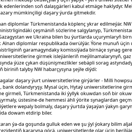
uk edenlerinden soň dalaşgärleri kabul etmäge haklydyr. 
nazary mümkinçiligi daşary ýurda gitmekdir.
alnan diplomlar Türkmenistanda köplenç ykrar edilmeýär. N
ministrligindäki çeşmäniň sözlerine salgylanyp, Türkmenist
 Gazagystan we Ukraina bilen bu ýurtlarda uçurymlaryň birn
. Alnan diplomlar respublikada öwrülýär. Ýöne munuň üçin u
nistrliginiň garamagyndaky komissiýada birnäçe synag ger
iwersitetlerine girmek isleýänleriň meýilnamalarynyň, gaz ü
asynda ýüze çykan düşünişmezlikler sebäpli sorag astyndad
 biriniň talyby NW habarçysyna şeýle diýdi:
galar daşary ýurt uniwersitetlerine girýärler - Milli howpsuzl
eri, bank dolandyryşy. Mysal üçin, Hytaý uniwersitetlerine girm
e girmeli, Türkmenistanda iki ýyllyk okuwdan soň bir okuwç
yrmaly, üstesine-de hemmesi ähli ýörite synaglardan geçme
iýetlere wepaly bolmaly, daşary ýurtda ýaşaýan ýakyn garyn
da dowam etdirip biler.
 gutaran ýa-da goşunda gulluk eden we şu ýyl ýokary bilim al
ezidentiň kararyna görä, uniwersitetlerde olar üçin berilýä