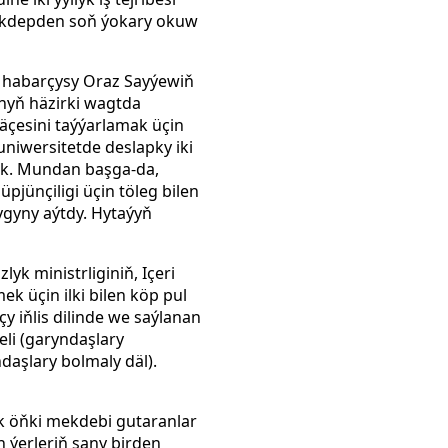
Mekdepden soň ýokary okuw
W habarçysy Oraz Sayýewiň
anyň häzirki wagtda
äçesini taýýarlamak üçin
niwersitetde deslapky iki
ek. Mundan başga-da,
pjünçiligi üçin töleg bilen
ygyny aýtdy. Hytaýyň
yk ministrliginiň, Içeri
ek üçin ilki bilen köp pul
y iňlis dilinde we saýlanan
li (garyndaşlary
daşlary bolmaly däl).
jak öňki mekdebi gutaranlar
n ýerleriň sany birden