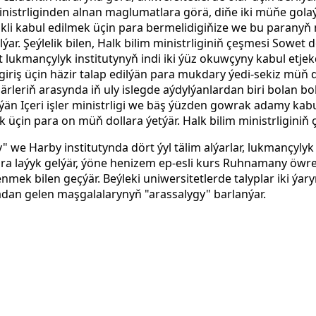
ministrliginden alnan maglumatlara görä, diňe iki müňe golaý
ikli kabul edilmek üçin para bermelidigiňize we bu paranyň
ar. Şeýlelik bilen, Halk bilim ministrliginiň çeşmesi So
ukmançylyk institutynyň indi iki ýüz okuwçyny kabul etjekd
riş üçin häzir talap edilýän para mukdary ýedi-sekiz müň do
ärleriň arasynda
iň uly islegde aýdylýanlardan biri bolan bo
än Içeri işler ministrligi we bäş ýüzden gowrak adamy ka
ek üçin para on müň dollara ýetýär. Halk bilim ministrliginiň
 we Harby institutynda dört ýyl tälim alýarlar, lukmançylyk
ara laýyk gelýär, ýöne henizem ep-esli kurs Ruhnamany ö
ek bilen geçýär. Beýleki uniwersitetlerde talyplar iki ýary
adan gelen maşgalalarynyň "arassalygy" barlanýar.