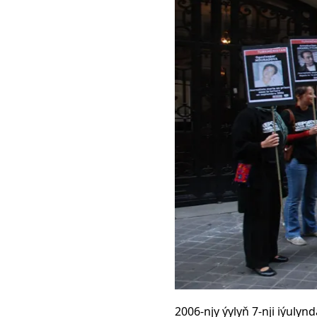
2006-njy ýylyň 7-nji iýulyn