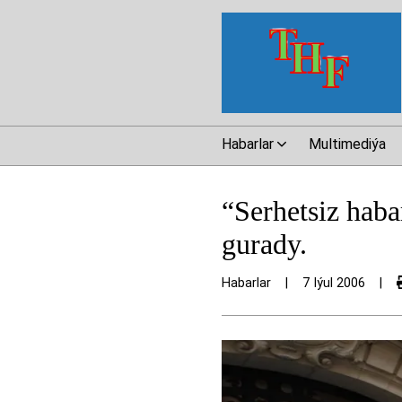
Habarlar
Multimediýa
“Serhetsiz haba
gurady.
Habarlar
|
7 Iýul 2006
|