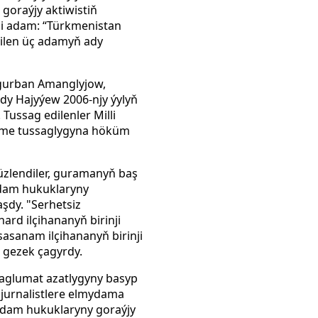
goraýjy aktiwistiň
gi adam: “Türkmenistan
edilen üç adamyň ady
agurban Amanglyjow,
y Hajyýew 2006-njy ýylyň
Tussag edilenler Milli
türme tussaglygyna höküm
ýüzlendiler, guramanyň baş
adam hukuklaryny
şdy. "Serhetsiz
ard ilçihananyň birinji
sasanam ilçihananyň birinji
 gezek çagyrdy.
aglumat azatlygyny basyp
 jurnalistlere elmydama
 adam hukuklaryny goraýjy