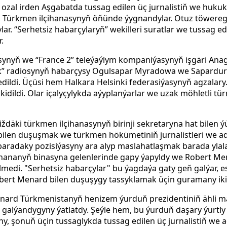
al irden Aşgabatda tussag edilen üç jurnalistiň we hukuk 
, Türkmen ilçihanasynyň öňünde ýygnandylar. Otuz töwere
ylar. “Serhetsiz habarçylaryň” wekilleri suratlar we tussag 
.
synyň we “France 2” teleýaýlym kompaniýasynyň işgäri An
k” radiosynyň habarçysy Ogulsapar Myradowa we Sapardurd
edildi. Üçüsi hem Halkara Helsinki federasiýasynyň agzalary. 
kidildi. Olar içalyçylykda aýyplanýarlar we uzak möhletli 
iždäki türkmen ilçihanasynyň birinji sekretaryna hat bilen 
bilen duşuşmak we türkmen hökümetiniň jurnalistleri we 
baradaky pozisiýasyny ara alyp maslahatlaşmak barada ylala
çihananyň binasyna gelenlerinde gapy ýapyldy we Robert Men
lmedi. "Serhetsiz habarçylar" bu ýagdaýa gaty geň galýar, e
Robert Menard bilen duşuşygy tassyklamak üçin guramany iki
nard Türkmenistanyň henizem ýurduň prezidentiniň ähli m
p galýandygyny ýatlatdy. Şeýle hem, bu ýurduň daşary ýurtly
y, şonuň üçin tussaglykda tussag edilen üç jurnalistiň we