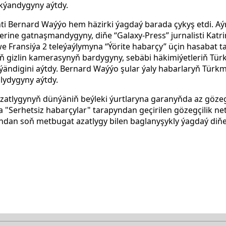
rkýandygyny aýtdy.
enti Bernard Waýýo hem häzirki ýagdaý barada çykyş etdi. 
erine gatnaşmandygyny, diňe “Galaxy-Press” jurnalisti Katrin
e Fransiýa 2 teleýaýlymyna
“Ýörite habarçy”
üçin hasabat t
gizlin kamerasynyň bardygyny, sebäbi häkimiýetleriň Tür
ändigini aýtdy. Bernard Waýýo şular ýaly habarlaryň Türk
lydygyny aýtdy.
atlygynyň dünýäniň beýleki ýurtlaryna garanyňda az gözegç
da "Serhetsiz habarçylar" tarapyndan geçirilen gözegçilik ne
ndan soň metbugat azatlygy bilen baglanyşykly ýagdaý di