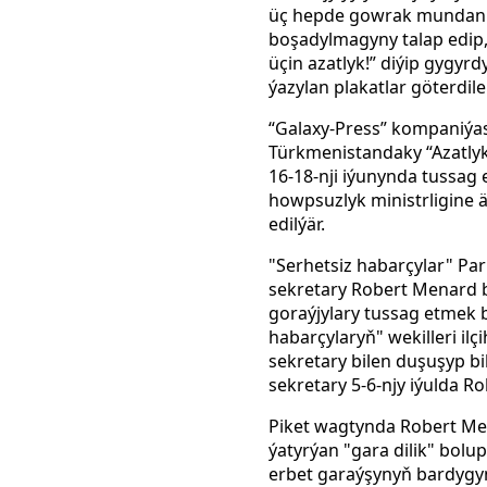
üç hepde gowrak mundan oz
boşadylmagyny talap edip
üçin azatlyk!” diýip gygyrd
ýazylan plakatlar göterdiler
“Galaxy-Press” kompaniýa
Türkmenistandaky “Azatly
16-18-nji iýunynda tussag 
howpsuzlyk ministrligine ä
edilýär.
"Serhetsiz habarçylar" Par
sekretary Robert Menard 
goraýjylary tussag etmek 
habarçylaryň" wekilleri il
sekretary bilen duşuşyp bi
sekretary 5-6-njy iýulda 
Piket wagtynda Robert Me
ýatyrýan "gara dilik" bolu
erbet garaýşynyň bardygyn