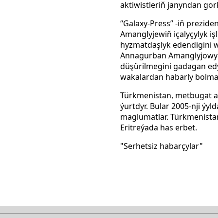
aktiwistleriň janyndan go
“Galaxy-Press” -iň prezid
Amanglyjewiň içalyçylyk işl
hyzmatdaşlyk edendigini w
Annagurban Amanglyjowyň 
düşürilmegini gadagan edý
wakalardan habarly bolma
Türkmenistan, metbugat az
ýurtdyr. Bular 2005-nji ýyl
maglumatlar. Türkmenista
Eritreýada has erbet.
"Serhetsiz habarçylar"