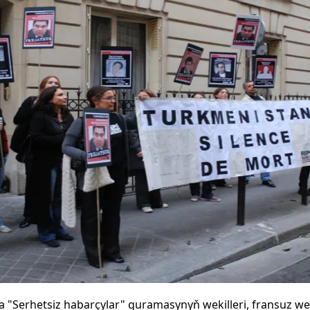
da "Serhetsiz habarçylar" guramasynyň wekilleri, fransuz we 