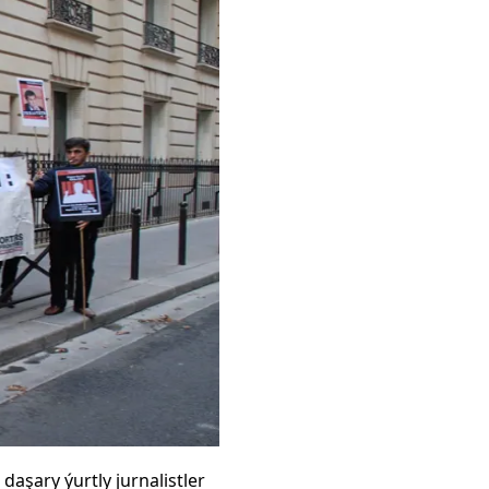
daşary ýurtly jurnalistler