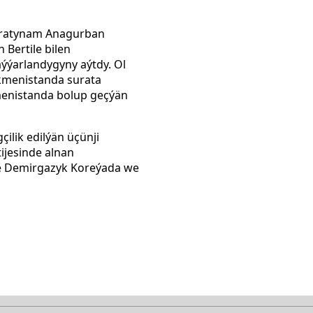
Aýratynam Anagurban
 Bertile bilen
aýýarlandygyny aýtdy. Ol
kmenistanda surata
menistanda bolup geçýän
ilik edilýän üçünji
tijesinde alnan
ňe Demirgazyk Koreýada we