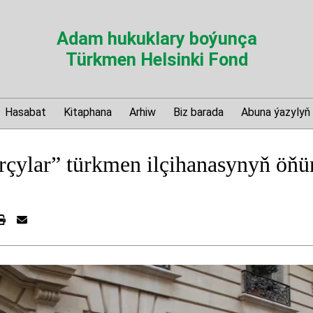
Adam hukuklary boýunça
Türkmen Helsinki Fond
Hasabat
Kitaphana
Arhiw
Biz barada
Abuna ýazylyň
rçylar” türkmen ilçihanasynyň öňü