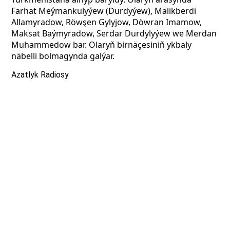
Farhat Meýmankulyýew (Durdyýew), Mälikberdi
Allamyradow, Röwşen Gylyjow, Döwran Imamow,
Maksat Baýmyradow, Serdar Durdylyýew we Merdan
Muhammedow bar. Olaryň birnäçesiniň ykbaly
näbelli bolmagynda galýar.
Azatlyk Radiosy