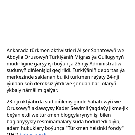
Ankarada türkmen aktiwistleri Alişer Sahatowyň we
Abdylla Orusowyň Türkiýäniň Migrasiýa Gullugynyň
müdirligine garşy işi boýunça 26-njy Administratiw
sudunyň diňlenişigi geçirildi. Türkiýäniň deportasiýa
merkezinde saklanan bu iki türkmen raýaty 24-nji
iýuldan soň dereksiz ýitdi we şondan bäri olaryň
ykbaly nämälim galýar.
23-nji oktýabrda sud diňlenişiginde Sahatowyň we
Orusowyň aklawçysy Kader Sewimli ýagdaýy jikme-jik
beýan etdi we türkmen blogçylarynyň işi bilen
baglanyşykly resminamalary suda hödürledi diýip,
adam hukuklary boýunça "Türkmen helsinki fondy"
(THF)
habar berdi.