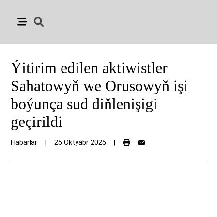
Ýitirim edilen aktiwistler
Sahatowyň we Orusowyň işi
boýunça sud diňlenişigi
geçirildi
Habarlar
|
25 Oktýabr 2025
|