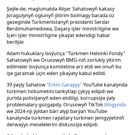
Şeýle-de, maglumatda Alişer Sahatowyň kakasy
Joragulynyň oglunyň ýitirim bolmagy barada öz
gezeginde Türkmenistanyň prezidenti Serdar
Berdimuhamedowa, Daşary işler ministrligine we
Içeri işler ministrligine şikaýat edendigi habar
berilýär.
Adam hukuklary boýunça "Türkmen Helsinki Fondy"
Sahatowyň we Orusowyň BMG-niň zorlukly ýitirim
edilmeler boýunça komitetine arz etdi we onuň bu
işe garamak üçin eden şikaýaty kabul edildi.
39 ýaşly Sahatow
“Erkin Garaýyş"
YouTube kanalynda
türkmen hökümetini tankytlap çykyş edipdi we
ýurtda polisiýanyň eden-etdiligi, korrupsiýa ýaly
problemalary gozgapdy. Orusowyň TikTok
blogynda
we 2024-nji ýyldan bäri alyp barýan YouTube
kanalynda türkmen raýatlary türkmen jemgyýetiniň
derwaýys meselelerini diskussiýa edipdi.