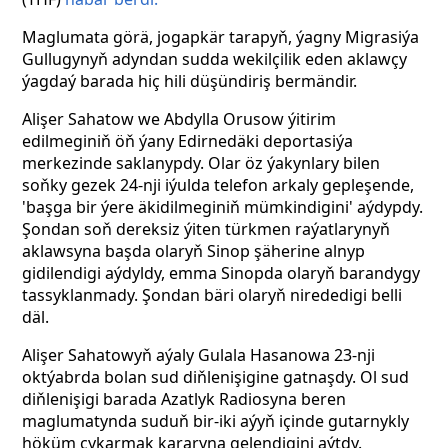
Maglumata görä, jogapkär tarapyň, ýagny Migrasiýa
Gullugynyň adyndan sudda wekilçilik eden aklawçy
ýagdaý barada hiç hili düşündiriş bermändir.
Alişer Sahatow we Abdylla Orusow ýitirim
edilmeginiň öň ýany Edirnedäki deportasiýa
merkezinde saklanypdy. Olar öz ýakynlary bilen
soňky gezek 24-nji iýulda telefon arkaly gepleşende,
'başga bir ýere äkidilmeginiň mümkindigini' aýdypdy.
Şondan soň dereksiz ýiten türkmen raýatlarynyň
aklawsyna başda olaryň Sinop şäherine alnyp
gidilendigi aýdyldy, emma Sinopda olaryň barandygy
tassyklanmady. Şondan bäri olaryň nirededigi belli
däl.
Alişer Sahatowyň
aýaly Gulala Hasanowa 23-nji
oktýabrda bolan sud diňlenişigine gatnaşdy. Ol sud
diňlenişigi barada Azatlyk Radiosyna beren
maglumatynda suduň bir-iki aýyň içinde gutarnykly
höküm çykarmak kararyna gelendigini aýtdy.