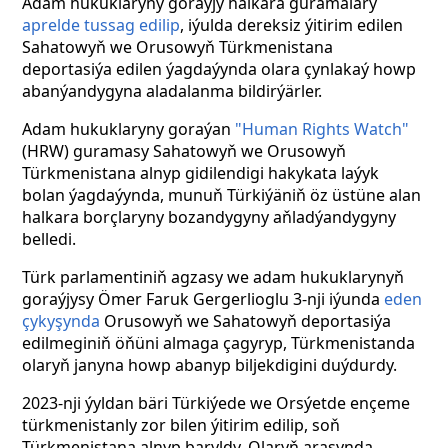
Adam hukuklaryny goraýjy halkara guramalary
aprelde tussag edilip
, iýulda dereksiz ýitirim edilen
Sahatowyň we Orusowyň Türkmenistana
deportasiýa edilen ýagdaýynda olara çynlakaý howp
abanýandygyna aladalanma bildirýärler.
Adam hukuklaryny goraýan
"Human Rights Watch"
(HRW) guramasy Sahatowyň we Orusowyň
Türkmenistana alnyp gidilendigi hakykata laýyk
bolan ýagdaýynda, munuň Türkiýäniň öz üstüne alan
halkara borçlaryny bozandygyny aňladýandygyny
belledi.
Türk parlamentiniň agzasy we adam hukuklarynyň
goraýjysy Ömer Faruk Gergerlioglu 3-nji iýunda
eden
çykyşynda
Orusowyň we Sahatowyň deportasiýa
edilmeginiň öňüni almaga çagyryp, Türkmenistanda
olaryň janyna howp abanyp biljekdigini duýdurdy.
2023-nji ýyldan bäri Türkiýede we Orsýetde ençeme
türkmenistanly zor bilen ýitirim edilip, soň
Türkmenistana alnyp baryldy. Olaryň arasynda