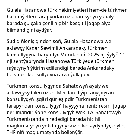
Gulala Hasanowa türk häkimiýetleri hem-de türkmen
häkimiýetleri tarapyndan öz adamsynyň ykbaly
barada şu çaka çenli hiç bir kesgitli jogap alyp
bilmändigini aýdýar.
Sud diňlenişiginden soň, Gulala Hasanowa we
aklawçy Kader Sewimli Ankaradaky türkmen
konsullygyna barypdyr. Mundan öň 2025-nji ýylyň 11-
nji sentýabrynda Hasanowa Türkiýede türkmen
raýatynyň ýitirim edilendigi barada Ankaradaky
türkmen konsullygyna arza ýollapdy.
Türkmen konsullygynda Sahatowyň aýaly we
aklawçysy bilen özüni Merdan diýip tanyşdyran
konsullygyň işgäri gürleşipdir. Türkmenistan
tarapyndan konsullygyň haýyşyna heniz resmi jogap
berilmändir, ýöne konsullygyň wekili A. Sahatowyň
Türkmenistanda nirededigi barada hiç hili
maglumatynyň ýokdugyny söz bilen aýdypdyr, diýlip,
THF-niň maglumatynda bellenýär.