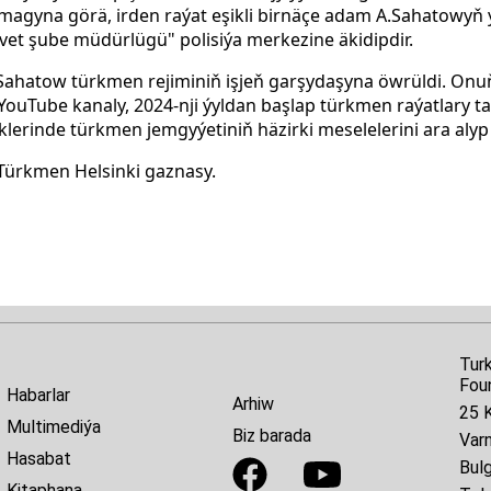
ýtmagyna
görä, irden raýat eşikli birnäçe adam A.Sahatowyň 
vvet şube müdürlügü" polisiýa merkezine äkidipdir.
er Sahatow türkmen rejiminiň işjeň garşydaşyna öwrüldi. On
 YouTube kanaly, 2024-nji ýyldan başlap türkmen raýatlary t
klerinde türkmen jemgyýetiniň häzirki meselelerini ara aly
ürkmen Helsinki gaznasy.
Tur
Fou
Habarlar
Arhiw
25 K
Multimediýa
Biz barada
Var
Hasabat
Bulg
Kitaphana