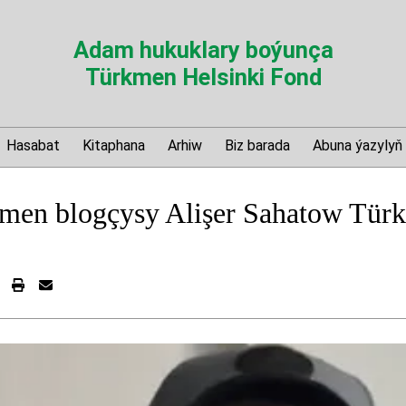
Adam hukuklary boýunça
Türkmen Helsinki Fond
Hasabat
Kitaphana
Arhiw
Biz barada
Abuna ýazylyň
men blogçysy Alişer Sahatow Türk