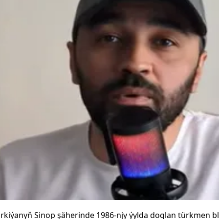
ürkiýanyň Sinop şäherinde 1986-njy ýylda doglan türkmen b