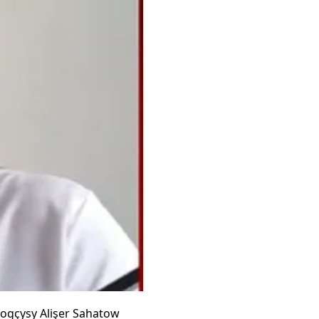
logçysy Alişer Sahatow