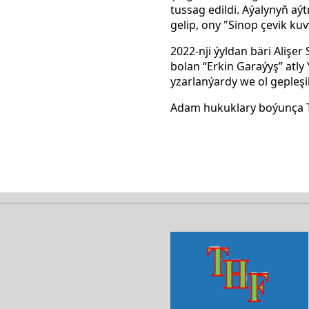
tussag edildi. Aýalynyň a
gelip, ony "Sinop çevik ku
2022-nji ýyldan bäri Aliş
bolan “Erkin Garaýyş” atly
yzarlanýardy we ol gepleşi
Adam hukuklary boýunça T