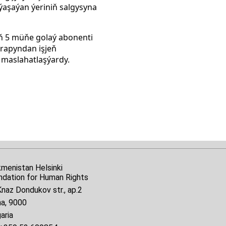
ýaşaýan ýeriniň salgysyna
uň 5 müňe golaý abonenti
arapyndan işjeň
p maslahatlaşýardy.
kmenistan Helsinki
ndation for Human Rights
naz Dondukov str., ap.2
na, 9000
aria