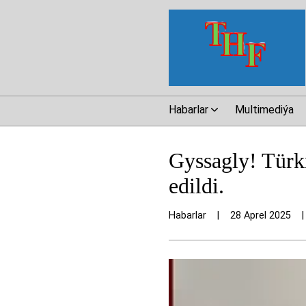
Habarlar
Multimediýa
Gyssagly! Türk
edildi.
Habarlar
|
28 Aprel 2025
|