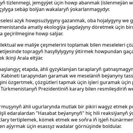
nyň tizlenmegi, jemgyýet üçin howp abanmak (islenmeýän w
ylyga sebäp bolýan wakalaryň ýokarlanmagydyr.
elesi azyk howpsuzlygyny gazanmak, oba hojalygyny we ga
enistanda amatly ekologiýa ýagdaýyny döretmek üçin birn
geçirilmegine howp salýar.
ellektual we maliýe çeşmelerini toplamak bilen meseleleri 
netijesinde topragyň hasyllylygyny ýitirmek howpundan g
ikinji Arala eltýär.
başlangyç etapda, ähli gyzyklanýan taraplaryň gatnaşmagy
 Kabineti tarapyndan garamak we meseläniň beýanyny tassyk
ini özgertmek, çözgütleri tapmak üçin işleri guramak üçin
Türkmenistanyň Prezidentiniň karary bilen resmileşdiriň we 
muşynyň ähli ugurlarynda mutlak bir pikiri wagyz etmek p
işli edaralardan "Hasabat beýanynyň" hiç hili reaksiýanyň
atlary tertiplemek, kömek etmek we soňra iň işjeň hünärme
aýyrmak üçin esassyz wadalar görnüşinde boldular.