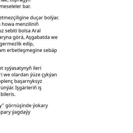
meseleler bar.
tmezçiligine duçar bolýar.
a howa menziliniň
 sebiti bolsa Aral
alaryna görä, Aşgabatda we
germezlik edip,
am erbetleşmegine sebäp
 syýasatynyň ileri
ri we olardan ýüze çykýan
öplenç başarnyksyz
nýär. Işgärleriň iş
ileris.
y" görnüşinde ýokary
topary ýagdaýy