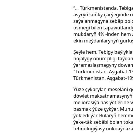
“... Türkmenistanda, Tebi
asyryň soňky çärýeginde o
zaýalanmagyna sebäp boldy
ösmegi bilen tapawutland
mukdaryň 4% -inden hem az
ekin meýdanlarynyň gurluşy
Şeýle hem, Tebigy baýlyklar
hojalygy önümçiligi taýda
ýaramazlaşmagyny dowam e
"Türkmenistan. Aşgabat-19
Türkmenistan. Aşgabat-199
Ýüze çykarylan meseläni 
döwlet maksatnamasynyň ýo
meliorasiýa häsiýetlerine
basmak ýüze çykýar. Munuň
ýok edilýär. Bularyň hemm
ýeke-täk sebäbi bolan tok
tehnologiýasy nukdaýnaz