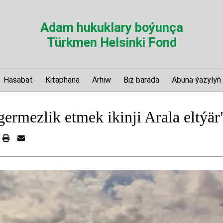
Adam hukuklary boýunça
Türkmen Helsinki Fond
Hasabat
Kitaphana
Arhiw
Biz barada
Abuna ýazylyň
germezlik etmek ikinji Arala eltýär