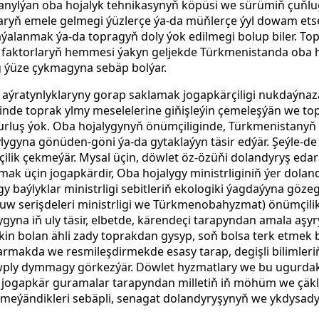
ulanylýan oba hojalyk tehnikasynyň köpüsi we sürümiň çuňlu
laryň emele gelmegi ýüzlerçe ýa-da müňlerçe ýyl dowam etse
ýalanmak ýa-da topragyň doly ýok edilmegi bolup biler. To
 faktorlaryň hemmesi ýakyn geljekde Türkmenistanda oba h
g ýüze çykmagyna sebäp bolýar.
aýratynlyklaryny gorap saklamak jogapkärçiligi nukdaýna
inde toprak ylmy meselelerine giňişleýin çemeleşýän we to
rluş ýok. Oba hojalygynyň önümçiliginde, Türkmenistanyň dü
ylygyna gönüden-göni ýa-da gytaklaýyn täsir edýär. Şeýle-d
çilik çekmeýär. Mysal üçin, döwlet öz-özüňi dolandyryş edara
k üçin jogapkärdir, Oba hojalygy ministrliginiň ýer doland
y baýlyklar ministrligi sebitleriň ekologiki ýagdaýyna gözeg
 (Suw serişdeleri ministrligi we Türkmenobahyzmat) önümçil
ygyna iň uly täsir, elbetde, kärendeçi tarapyndan amala aşy
n bolan ähli zady toprakdan gysyp, soň bolsa terk etmek b
armakda we resmileşdirmekde esasy tarap, degişli bilimler
owply dymmagy görkezýär. Döwlet hyzmatlary we bu ugurdak
jogapkär guramalar tarapyndan milletiň iň möhüm we çäkli
meýändikleri sebäpli, senagat dolandyryşynyň we ykdysad