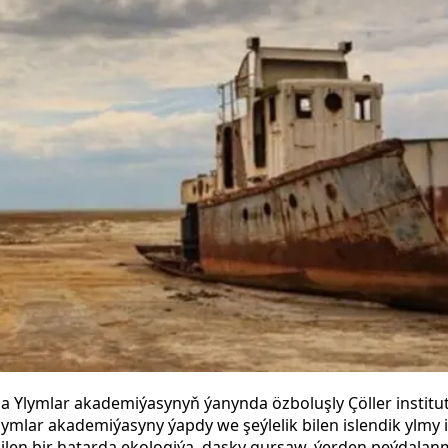
a Ylymlar akademiýasynyň ýanynda özboluşly Çöller institu
ymlar akademiýasyny ýapdy we şeýlelik bilen islendik ylmy iş
bilen bir hatarda ekologiýa, daşky gurşaw, ýerden peýdala