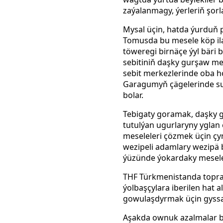
zaýalanmagy, ýerleriň şor
Mysal üçin, hatda ýurduň 
Tomusda bu mesele köp ila
töweregi birnäçe ýyl bäri
sebitiniň daşky gurşaw me
sebit merkezlerinde oba h
Garagumyň çägelerinde s
bolar.
Tebigaty goramak, daşky 
tutulýan ugurlaryny yglan
meseleleri çözmek üçin ç
wezipeli adamlary wezipä 
ýüzünde ýokardaky meselele
THF Türkmenistanda topra
ýolbaşçylara iberilen hat 
gowulaşdyrmak üçin gyssagl
Aşakda ownuk azalmalar bi