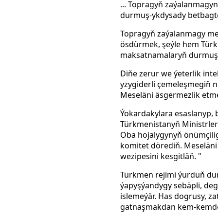
... Topragyň zaýalanmagy
durmuş-ykdysady betbagtç
Topragyň zaýalanmagy mes
ösdürmek, şeýle hem Türkm
maksatnamalaryň durmuşa 
Diňe zerur we ýeterlik int
yzygiderli çemeleşmegiň 
Meseläni äsgermezlik etmek 
Ýokardakylara esaslanyp, 
Türkmenistanyň Ministrler
Oba hojalygynyň önümçilig
komitet dörediň. Meseläni 
wezipesini kesgitläň. "
Türkmen rejimi ýurduň dur
ýapyşýandygy sebäpli, deg
islemeýär. Has dogrusy, z
gatnaşmakdan kem-kemden 