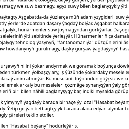
laşmagy we suw basmagy, agyz suwy bilen baglanyşykly ýiti 
paýtagty Aşgabatda-da ýüzlerçe müň adam yzygiderli suw ýe
tly ýerlerde adatdan daşary ýagdaý bolýar. Aşgabat halkar
 batgalyk, hünärmenler suw joşmagyndan gorkýarlar. Daşoguz
seleleriniň ýiti sebitinde ýerleşýär. Hünärmenleriň çaklam
ojalygy tehnologiýasynyň, "fantanomaniýa" düzgünlerini äs
uw howdanynyň gurulmagy, daşky gurşaw ýagdaýynyň has
gurşawyň hilini ýokarlandyrmak we goramak boýunça döwlet
 eden türkmen ýolbaşçylary, iş ýüzünde ýokardaky meselele
ynlakaý ädim ätmeýär. Bu meseläni düýbünden güýçsiz we k
bellemek arkaly bu meseleleri çözmäge synanyşýan ýaly görü
riň biri bilen nähili baglanyşygy bar, indiki mysalda görüp b
k ylmynyň ýagdaýy barada birnäçe ýyl ozal "Hasabat beýan
aldy. Ýetip gelýän betbagtçylyk barada alada edýän alymlar 
y çäreleri teklip etdiler.
len “Hasabat beýany” hödürleýäris.