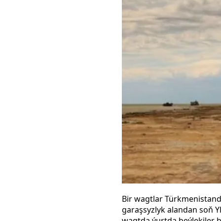
Bir wagtlar Türkmenistand
garaşsyzlyk alandan soň Yl
wagtda ýurtda beýlekiler 