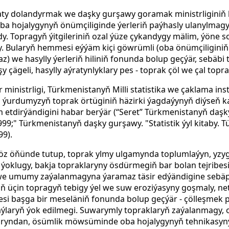
gaty dolandyrmak we daşky gurşawy goramak ministrliginiň 
ba hojalygynyň önümçiliginde ýerleriň paýhasly ulanylmagy
. Topragyň ýitgileriniň ozal ýüze çykandygy mälim, ýöne s
y. Bularyň hemmesi eýýäm kiçi göwrümli (oba önümçiligin
) we hasylly ýerleriň hiliniň fonunda bolup geçýär, sebäbi
 çägeli, hasylly aýratynlyklary pes - toprak çöl we çal topr
 ministrligi, Türkmenistanyň Milli statistika we çaklama ins
n ýurdumyzyň toprak örtüginiň häzirki ýagdaýynyň diýseň ka
tdirýändigini habar berýär (“Seret” Türkmenistanyň daşk
99;" Türkmenistanyň daşky gurşawy. "Statistik ýyl kitaby.
9).
göz öňünde tutup, toprak ylmy ulgamynda toplumlaýyn, yzy
klugy, bakja topraklaryny ösdürmegiň bar bolan tejribesin
 we umumy zaýalanmagyna ýaramaz täsir edýändigine sebäp
 üçin topragyň tebigy ýel we suw eroziýasyny goşmaly, neti
esi başga bir meseläniň fonunda bolup geçýär - çölleşmek 
aýlaryň ýok edilmegi. Suwarymly topraklaryň zaýalanmagy, 
aryndan, ösümlik möwsüminde oba hojalygynyň tehnikasyn