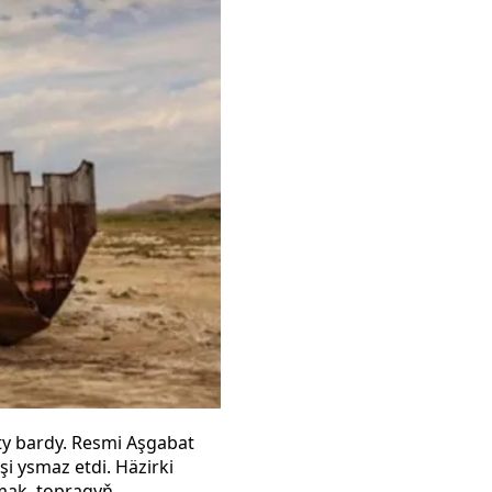
ty bardy. Resmi Aşgabat
i ysmaz etdi. Häzirki
nmak, topragyň