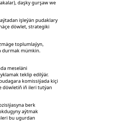
akalar), daşky gurşaw we
ýtadan işleýän pudaklary
äçe döwlet, strategiki
çözmäge toplumlaýyn,
aça durmak mümkin.
nda meseläni
lamak teklip edilýär.
 pudagara komissiýada kiçi
döwletiň iň ileri tutýan
ozisiýasyna berk
 ýokdugyny aýtmak
nleri bu ugurdan