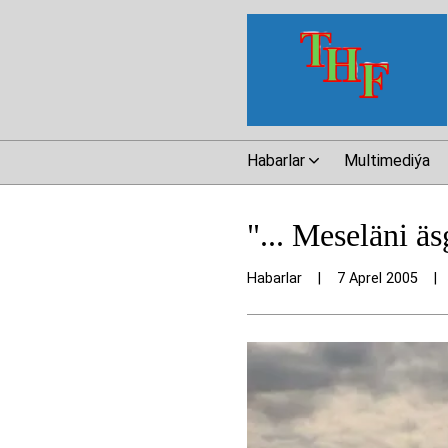
Habarlar
Multimediýa
"... Meseläni äs
Habarlar
|
7 Aprel 2005
|