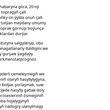
habaryna görä, 20-nji
 topragyň çalt
oňky on ýylda onuň çalt
iň tutýan meýdany umumy
 toprak görnüşi boýunça
aklardan durýar.
titutyna salgylanyp, oba
nagatlanarly däldigini we
y gurşaw ýagdaýy.
 Türkmenstatprognoz.
giderli çemeleşmegiň we
iň olaryň hasyllylygyna,
 bolýar, şorlaşmak, suw
jede hasylly gatlak doly
prosesleriniň ösmeginiň
oba hojalygynyň
yň nädogry ulanylmagy