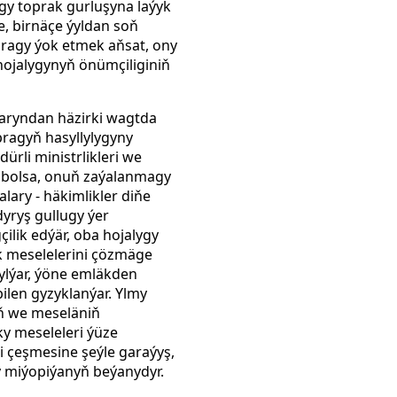
gy toprak gurluşyna laýyk
, birnäçe ýyldan soň
pragy ýok etmek aňsat, ony
ojalygynyň önümçiliginiň
zaryndan häzirki wagtda
pragyň hasyllylygyny
rli ministrlikleri we
e bolsa, onuň zaýalanmagy
lary - häkimlikler diňe
yryş gullugy ýer
çilik edýär, oba hojalygy
ik meselelerini çözmäge
rylýar, ýöne emläkden
ilen gyzyklanýar. Ylmy
iň we meseläniň
y meseleleri ýüze
 çeşmesine şeýle garaýyş,
y miýopiýanyň beýanydyr.