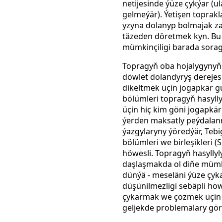
netijesinde ýüze çykýar (
gelmeýär). Ýetişen toprak
yzyna dolanyp bolmajak za
täzeden döretmek kyn. Bu
mümkinçiligi barada sora
Topragyň oba hojalygynyň 
döwlet dolandyryş derejes
dikeltmek üçin jogapkär gu
bölümleri topragyň hasyll
üçin hiç kim göni jogapkär
ýerden maksatly peýdalanma
ýazgylaryny ýöredýär, Tebig
bölümleri we birleşikleri
höwesli. Topragyň hasyllyl
daşlaşmakda ol diňe mümki
dünýä - meseläni ýüze çyk
düşünilmezligi sebäpli h
çykarmak we çözmek üçin 
geljekde problemalary gör