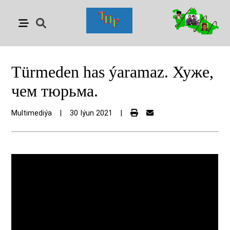
Türmeden has ýaramaz. Хуже,
чем тюрьма.
Multimediýa
|
30 Iýun 2021
|