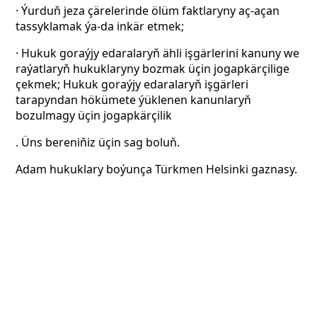
· Ýurduň jeza çärelerinde ölüm faktlaryny aç-açan
tassyklamak ýa-da inkär etmek;
· Hukuk goraýjy edaralaryň ähli işgärlerini kanuny we
raýatlaryň hukuklaryny bozmak üçin jogapkärçilige
çekmek; Hukuk goraýjy edaralaryň işgärleri
tarapyndan hökümete ýüklenen kanunlaryň
bozulmagy üçin jogapkärçilik
. Üns bereniňiz üçin sag boluň.
Adam hukuklary boýunça Türkmen Helsinki gaznasy.