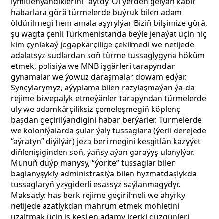
iýmitlenýändiklerini" aýtdy. Ol ýerden gelýän käbir
habarlara görä türmelerde buýruk bilen adam
öldürilmegi hem amala aşyrylýar. Biziň bilşimize görä,
şu wagta çenli Türkmenistanda beýle jenaýat üçin hiç
kim çynlakaý jogapkärçilige çekilmedi we netijede
adalatsyz sudlardan soň türme tussaglygyna höküm
etmek, polisiýa we MNB işgärleri tarapyndan
gynamalar we ýowuz daraşmalar dowam edýär.
Synçylarymyz, aýyplama bilen razylaşmaýan ýa-da
rejime biwepalyk etmeýänler tarapyndan türmelerde
uly we adamkärçiliksiz çemeleşmegiň köplenç
başdan geçirilýändigini habar berýärler. Türmelerde
we koloniýalarda şular ýaly tussaglara (ýerli derejede
“aýratyn” diýilýär) jeza berilmegini kesgitlän kazyýet
diňlenişiginden soň, ýaňsylaýan garaýyş ulanylýar.
Munuň düýp manysy, “ýörite” tussaglar bilen
baglanyşykly administrasiýa bilen hyzmatdaşlykda
tussaglaryň yzygiderli esassyz saýlanmagydyr.
Maksady: has berk rejime geçirilmeli we ahyrky
netijede azatlykdan mahrum etmek möhletini
uzaltmak üçin iş kesilen adamy içerki düzgünleri