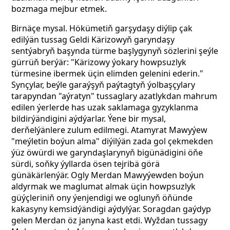
bozmaga mejbur etmek.
Birnäçe mysal. Hökümetiň garşydaşy diýlip çak
edilýän tussag Geldi Kärizowyň garyndaşy
sentýabryň başynda türme başlygynyň sözlerini şeýle
gürrüň berýär: "Kärizowy ýokary howpsuzlyk
türmesine ibermek üçin elimden gelenini ederin."
Synçylar, beýle garaýşyň paýtagtyň ýolbaşçylary
tarapyndan "aýratyn" tussaglary azatlykdan mahrum
edilen ýerlerde has uzak saklamaga gyzyklanma
bildirýändigini aýdýarlar. Ýene bir mysal,
derňelýänlere zulum edilmegi. Atamyrat Mawyýew
"meýletin boýun alma" diýilýän zada gol çekmekden
ýüz öwürdi we garyndaşlarynyň bigünädigini öňe
sürdi, soňky ýyllarda ösen tejribä görä
günäkärlenýär. Ogly Merdan Mawyýewden boýun
aldyrmak we maglumat almak üçin howpsuzlyk
güýçleriniň ony ýenjendigi we oglunyň öňünde
kakasyny kemsidýändigi aýdylýar. Soragdan gaýdyp
gelen Merdan öz janyna kast etdi. Wyždan tussagy