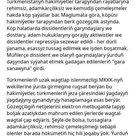
Türkmenistanyň häkimiýetler tarapyndan raýatlaryna
rehimsiz, adamkärçiliksiz we kemsidiji çemeleşmeler
hakda köp şaýatlar bar. Maglumata görä, köpüsi
häkimiýetler tarapyndan berk gözegçilik astynda.
Köp halatlarda dissidentleriň garyndaşlary we
dostlary, adam hukuklaryny goraýjy aktiwistler we
dissidentler repressiýa sezewar edildi - her dürli
ýanama, esassyz tussag edilmek we işden boşatmak.
Müňlerçe dissident we olaryň garyndaşlary ýurduň
daşyndan syýahat etmek gadagan edilenleriň "gara
sanawyna" girdi.
Türkmenleriň uzak wagtlap islenmezligi MKKK-nyň
wekillerine ýurda girmegine rugsat berýän bu
häkimiýetler, türkmenleriň jeza çäresindäki ýagdaýyň
ýagdaýyny gynandyryjy hasaplamaga esas berýär.
Gözegçiligiň netijelerini elektron metbugatda tapyp
boljak azatlykdan mahrum edilen ýerlerde wagtal-
wagtal çap edýäris. Şeýle-de bolsa, tussaglara
adamkärçiliksiz, rehimsiz çemeleşilmegi sebäpli
ölenler barada hökümetiň hiç hili jogaby ýok. Ýurduň