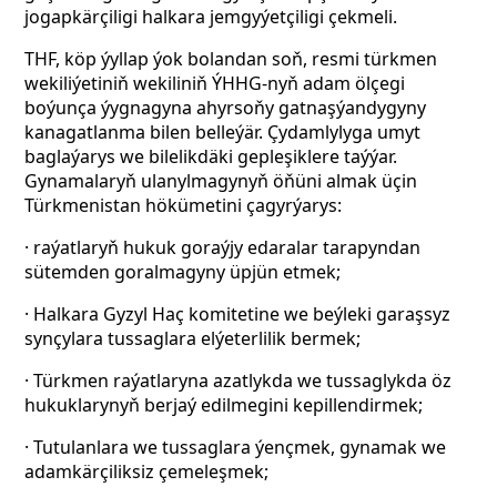
jogapkärçiligi halkara jemgyýetçiligi çekmeli.
THF, köp ýyllap ýok bolandan soň, resmi türkmen
wekiliýetiniň wekiliniň ÝHHG-nyň adam ölçegi
boýunça ýygnagyna ahyrsoňy gatnaşýandygyny
kanagatlanma bilen belleýär. Çydamlylyga umyt
baglaýarys we bilelikdäki gepleşiklere taýýar.
Gynamalaryň ulanylmagynyň öňüni almak üçin
Türkmenistan hökümetini çagyrýarys:
· raýatlaryň hukuk goraýjy edaralar tarapyndan
sütemden goralmagyny üpjün etmek;
· Halkara Gyzyl Haç komitetine we beýleki garaşsyz
synçylara tussaglara elýeterlilik bermek;
· Türkmen raýatlaryna azatlykda we tussaglykda öz
hukuklarynyň berjaý edilmegini kepillendirmek;
· Tutulanlara we tussaglara ýençmek, gynamak we
adamkärçiliksiz çemeleşmek;