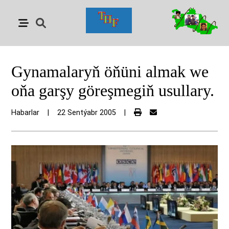
Gynamalaryň öňüni almak we
oňa garşy göreşmegiň usullary.
Habarlar
|
22 Sentýabr 2005
|