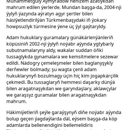
Muhammetguly Aýmyradow henizem azatlykdan
mahrum edilen ýerlerde. Mundan başga-da, 2004-nji
ýylyň ýazynda aýratyn agyr şertler bilen
häsiýetlendirilýän Türkmenbaşydaki iň ýokary
howpsuzlyk türmesine ýene üç ýyl gaýtaryldy.
Adam hukuklary guramalary günäkärlenýänleriň
köpüsiniň 2002-nji ýylyň noýabr aýynda ygtybarly
subutnamalaryny aldy, wakalar suddan öňki
tussaglykda gynamalara we kemsitmelere sezewar
edildi. Nädogry çemeleşmeler bilen baglanyşykly
derňewler bolmady; şu wagta çenli adam
hukuklarynyň bozulmagy üçin hiç kim jogapkärçilik
çekmedi. Bu tussaglaryň hemmesi daşarky dünýä
bilen aragatnaşykdan we garyndaşlary, aklawçylar
we garaşsyz guramalar bilen aragatnaşykdan
mahrum.
Häkimiýetleriň şeýle garaýşynyň diňe noýabr aýynda
bolup geçen ýagdaýlarda däl, eýsem başga-da köp
adamlarda bellenendigini bellemelidiris