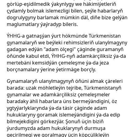
görlüp-eşidilmedik ýakynlygy we häkimiýetleriň
çydamly bolmak islemezligi bilen, şeýle habarlaryň
dogrulygyny barlamak mümkin däl, diňe bize gelýän
maglumatlary ýaýradyp bileris.
ÝHHG-a gatnaşýan ýurt hökmünde Türkmenistan
gynamalaryň we beýleki rehimsizleriň ulanylmagyny
gadagan edýän "adam ölçegi" çäginde guramanyň
öňünde kabul etdi,
ÝHHG-nyň adamkärçiliksiz ýa-da
mertebäni kemsidýän çemeleşme ýa-da jeza
borçnamalary ýerine ýetirmäge borçly.
Gynamalaryň ulanylmagynyň öňüni almak çäreleri
barada: uzak möhletleýin tejribe, Türkmenistanyň
gynamalar we adamkärçiliksiz çemeleşmeler
baradaky ähli habarlara üns bermeýändigini, öz
ygtyýarlyklarynda ýa-da täsir çäginde adam
hukuklaryny goramak islemeýändigini ýa-da edip
bilmejekdigini görkezýär. Şonuň üçin biziň
ýurdumyzda adam hukuklarynyň durmuşa
geçirilmegi we goralmagy üçin köpçülikleýin