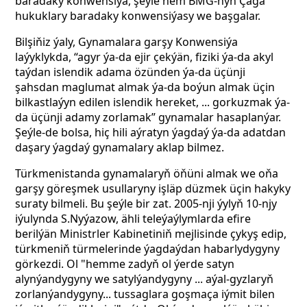
baradaky konwensiýa, şeýle hem BMG-nyň Çaga
hukuklary baradaky konwensiýasy we başgalar.
Bilşiňiz ýaly, Gynamalara garşy Konwensiýa
laýyklykda, “agyr ýa-da ejir çekýän, fiziki ýa-da akyl
taýdan islendik adama özünden ýa-da üçünji
şahsdan maglumat almak ýa-da boýun almak üçin
bilkastlaýyn edilen islendik hereket, ... gorkuzmak ýa-
da üçünji adamy zorlamak” gynamalar hasaplanýar.
Şeýle-de bolsa, hiç hili aýratyn ýagdaý ýa-da adatdan
daşary ýagdaý gynamalary aklap bilmez.
Türkmenistanda gynamalaryň öňüni almak we oňa
garşy göreşmek usullaryny işläp düzmek üçin hakyky
suraty bilmeli. Bu şeýle bir zat. 2005-nji ýylyň 10-njy
iýulynda S.Nyýazow, ähli teleýaýlymlarda efire
berilýän Ministrler Kabinetiniň mejlisinde çykyş edip,
türkmeniň türmelerinde ýagdaýdan habarlydygyny
görkezdi. Ol "hemme zadyň ol ýerde satyn
alynýandygyny we satylýandygyny ... aýal-gyzlaryň
zorlanýandygyny... tussaglara goşmaça iýmit bilen