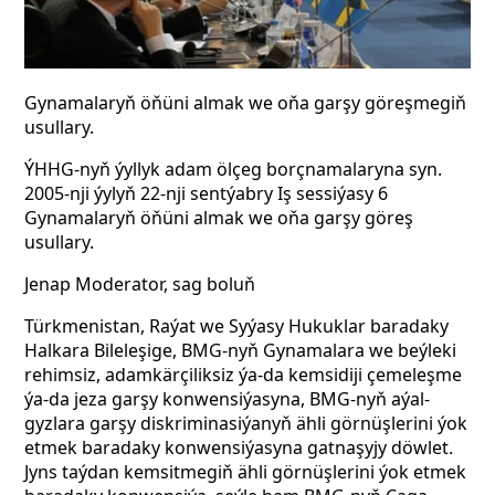
Gynamalaryň öňüni almak we oňa garşy göreşmegiň
usullary.
ÝHHG-nyň ýyllyk adam ölçeg borçnamalaryna syn.
2005-nji ýylyň 22-nji sentýabry Iş sessiýasy 6
Gynamalaryň öňüni almak we oňa garşy göreş
usullary.
Jenap Moderator, sag boluň
Türkmenistan, Raýat we Syýasy Hukuklar baradaky
Halkara Bileleşige, BMG-nyň Gynamalara we beýleki
rehimsiz, adamkärçiliksiz ýa-da kemsidiji çemeleşme
ýa-da jeza garşy konwensiýasyna, BMG-nyň aýal-
gyzlara garşy diskriminasiýanyň ähli görnüşlerini ýok
etmek baradaky konwensiýasyna gatnaşyjy döwlet.
Jyns taýdan kemsitmegiň ähli görnüşlerini ýok etmek