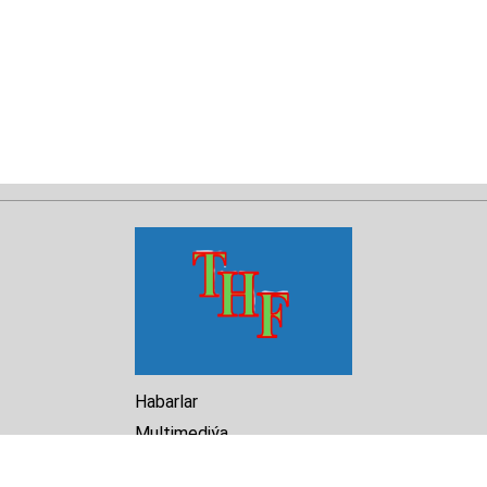
Habarlar
Multimediýa
Hasabat