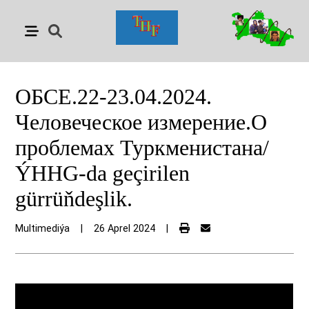
ОБСЕ.22-23.04.2024.
Человеческое измерение.О
проблемах Туркменистана/
ÝHHG-da geçirilen
gürrüňdeşlik.
Multimediýa
|
26 Aprel 2024
|