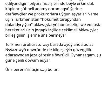
edilýändigini bilýärsiňiz, işlerinde beýle erkin däl,
köplenç şübheli adamy goramagyň ýerine
derňewçiler we prokurorlara uýgunlaşýarlar. Näme
üçin Türkmenistan "hökümet tarapyndan
dolandyrylýan" aklawçylaryň hünärsizligi we edepsiz
hereketleri üçin jogapkärçilige çekilmeli Aklawçylar
birleşiginiň işlerine üns bermeýär.
Türkmen prokuraturasy barada aýdylanda bolsa,
Nyýazowyň döwründe-de bilgeşleýin gözegçilik
edarasyndan jeza çäresine öwrüldi. Gynansagam, şu
güne çenli dowam edýär.
Üns bereniňiz üçin sag boluň.