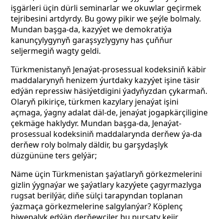
işgärleri üçin dürli seminarlar we okuwlar geçirmek
tejribesini artdyrdy. Bu gowy pikir we şeýle bolmaly.
Mundan başga-da, kazyýet we demokratiýa
kanunçylygynyň garaşsyzlygyny has çuňňur
seljermegiň wagty geldi.
Türkmenistanyň Jenaýat-prosessual kodeksiniň käbir
maddalarynyň henizem ýurtdaky kazyýet işine täsir
edýän repressiw häsiýetdigini ýadyňyzdan çykarmaň.
Olaryň pikiriçe, türkmen kazylary jenaýat işini
açmaga, ýagny adalat däl-de, jenaýat jogapkärçiligine
çekmäge haklydyr. Mundan başga-da, Jenaýat-
prosessual kodeksiniň maddalarynda derňew ýa-da
derňew roly bolmaly däldir, bu garşydaşlyk
düzgününe ters gelýär;
Näme üçin Türkmenistan şaýatlaryň görkezmelerini
gizlin ýygnaýar we şaýatlary kazyýete çagyrmazlyga
rugsat berilýär, diňe sülçi tarapyndan toplanan
ýazmaça görkezmelerine salgylanýar? Köplenç
biwepalyk edýän derňewçiler bu pursaty kejir