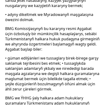
sanda jeset hasabatyny, kazyýet ýazgylarynyň
nusgalaryny we kazyýetiň kararyny bermek;
• adyny dikeltmek we Myradowanyň maşgalasyna
öwezini dolmak.
BMG Komissiýasynyň bu kararyny resmi Aşgabat
üçin özboluşly bir mümkinçilik hasaplaýarys, sebäbi
Türkmenistanyň halkara hukuk pudagyna girmeginiň
we ahyrynda özgertmeleri başlamagyň wagty geldi.
Aşgabat başlap biler:
• güman edilýänleri we tussaglary birek-birege garşy
saklamak tejribesini bes etmek; • tussaglykda
saklanýan adamlaryň ykbaly we nirededigi barada
maşgala agzalaryna we degişli halkara guramalaryna
maglumat bermek üçin bilelikde tagalla etmek; •
şeýle düzgünleriň bozulmagynyň öňüni almak üçin
ähli zerur çäreleri görmek.
BMG we ÝHHG ýaly halkara adam hukuklary
guramalary Türkmenistany adam hukuklarynyň