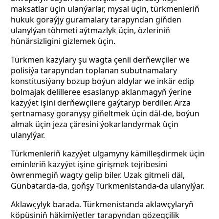
maksatlar üçin ulanýarlar, mysal üçin, türkmenleriň
hukuk goraýjy guramalary tarapyndan giňden
ulanylýan töhmeti aýtmazlyk üçin, özleriniň
hünärsizligini gizlemek üçin.
Türkmen kazylary şu wagta çenli derňewçiler we
polisiýa tarapyndan toplanan subutnamalary
konstitusiýany bozup boýun aldylar we inkär edip
bolmajak delilleree esaslanyp aklanmagyň ýerine
kazyýet işini derňewçilere gaýtaryp berdiler. Arza
şertnamasy goranyşy giňeltmek üçin däl-de, boýun
almak üçin jeza çäresini ýokarlandyrmak üçin
ulanylýar.
Türkmenleriň kazyýet ulgamyny kämilleşdirmek üçin
eminleriň kazyýet işine girişmek tejribesini
öwrenmegiň wagty gelip biler. Uzak gitmeli däl,
Günbatarda-da, goňşy Türkmenistanda-da ulanylýar.
Aklawçylyk barada. Türkmenistanda aklawçylaryň
köpüsiniň häkimiýetler tarapyndan gözegçilik