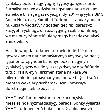
çynlakaý bozulmagy, ýagny syýasy garşydaşlara,
žurnalistlere we aktiwistlere gynamalar we zulum
etmekde birnäçe gezek ýazgardy. 2017-nji ýylda BMG
Adam Hukuklary Komiteti Türkmenistandaky adam
hukuklary ýagdaýyny gözden geçirip, garaşsyz
kazyýetiň ýoklugy, din azatlygynyň çäklendirilmegi
we mejbury zähmetiň ulanylmagy barada çynlakaý
alada bildirdi.
Häzirki wagtda türkmen türmelerinde 120-den
gowrak adam bar. Ýagdaýlarynyň agyrlygyny, degişli
işgärler tarapyndan kanunyň bozulmagynyň
çynlakaýlygyny we doly jezasyzdygyny göz öňünde
tutup, ÝHHG-nyň Türkmenistana halkara we
bilermenleriň gatnaşmagynda bu we beýleki şuňa
meňzeş wakalary derňemek üçin komissiýa
döretmegini teklip edýäris.
ÝHHG-nyň Türkmenistan bilen kanunçylyk
meselesinde hyzmatdaşlygy barada. Soňky ýyllarda
ÝHHG, türkmenleriň hukuk goraýjy ulgamynyň