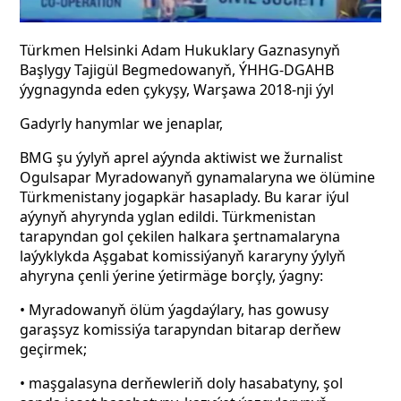
Türkmen Helsinki Adam Hukuklary Gaznasynyň
Başlygy Tajigül Begmedowanyň, ÝHHG-DGAHB
ýygnagynda eden çykyşy, Warşawa 2018-nji ýyl
Gadyrly hanymlar we jenaplar,
BMG şu ýylyň aprel aýynda aktiwist we žurnalist
Ogulsapar Myradowanyň gynamalaryna we ölümine
Türkmenistany jogapkär hasaplady. Bu karar iýul
aýynyň ahyrynda yglan edildi. Türkmenistan
tarapyndan gol çekilen halkara şertnamalaryna
laýyklykda Aşgabat komissiýanyň kararyny ýylyň
ahyryna çenli ýerine ýetirmäge borçly, ýagny:
• Myradowanyň ölüm ýagdaýlary, has gowusy
garaşsyz komissiýa tarapyndan bitarap derňew
geçirmek;
• maşgalasyna derňewleriň doly hasabatyny, şol