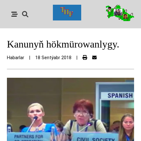
Kanunyň hökmürowanlygy.
Habarlar
|
18 Sentýabr 2018
|