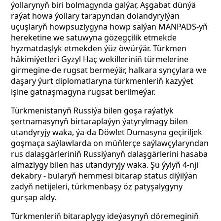
ýollarynyň biri bolmagynda galýar, Aşgabat dünýä
raýat howa ýollary tarapyndan dolandyrylýan
uçuşlaryň howpsuzlygyna howp salýan MANPADS-yň
hereketine we satuwyna gözegçilik etmekde
hyzmatdaşlyk etmekden ýüz öwürýär. Türkmen
häkimiýetleri Gyzyl Haç wekilleriniň türmelerine
girmegine-de rugsat bermeýär, halkara synçylara we
daşary ýurt diplomatlaryna türkmenleriň kazyýet
işine gatnaşmagyna rugsat berilmeýär.
Türkmenistanyň Russiýa bilen goşa raýatlyk
şertnamasynyň birtaraplaýyn ýatyrylmagy bilen
utandyryjy waka, ýa-da Döwlet Dumasyna geçiriljek
goşmaça saýlawlarda on müňlerçe saýlawçylaryndan
rus dalaşgärleriniň Russiýanyň dalaşgärlerini hasaba
almazlygy bilen has utandyryjy waka. Şu ýylyň 4-nji
dekabry - bularyň hemmesi bitarap status diýilýän
zadyň netijeleri, türkmenbaşy öz patyşalygyny
gurşap aldy.
Türkmenleriň bitaraplygy ideýasynyň döremeginiň