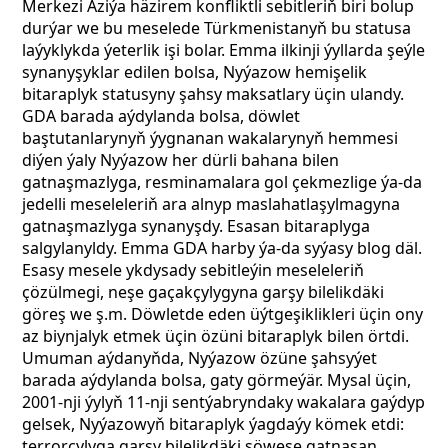
Merkezi Aziýa häzirem konfliktli sebitleriň biri bolup
durýar we bu meselede Türkmenistanyň bu statusa
laýyklykda ýeterlik işi bolar. Emma ilkinji ýyllarda şeýle
synanyşyklar edilen bolsa, Nyýazow hemişelik
bitaraplyk statusyny şahsy maksatlary üçin ulandy.
GDA barada aýdylanda bolsa, döwlet
baştutanlarynyň ýygnanan wakalarynyň hemmesi
diýen ýaly Nyýazow her dürli bahana bilen
gatnaşmazlyga, resminamalara gol çekmezlige ýa-da
jedelli meseleleriň ara alnyp maslahatlaşylmagyna
gatnaşmazlyga synanyşdy. Esasan bitaraplyga
salgylanyldy. Emma GDA harby ýa-da syýasy blog däl.
Esasy mesele ykdysady sebitleýin meseleleriň
çözülmegi, neşe gaçakçylygyna garşy bilelikdäki
göreş we ş.m. Döwletde eden üýtgeşiklikleri üçin ony
az biynjalyk etmek üçin özüni bitaraplyk bilen örtdi.
Umuman aýdanyňda, Nyýazow özüne şahsyýet
barada aýdylanda bolsa, gaty görmeýär. Mysal üçin,
2001-nji ýylyň 11-nji sentýabryndaky wakalara gaýdyp
gelsek, Nyýazowyň bitaraplyk ýagdaýy kömek etdi:
terrorçylyga garşy bilelikdäki söweşe gatnaşan