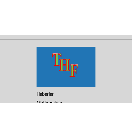
Habarlar
Multimediýa
Hasabat
Kitaphana
Arhiw