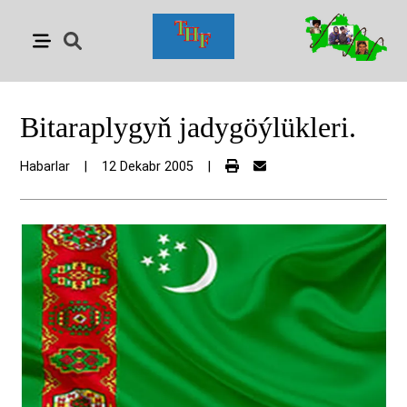
Bitaraplygyň jadygöýlükleri.
Habarlar
|
12 Dekabr 2005
|