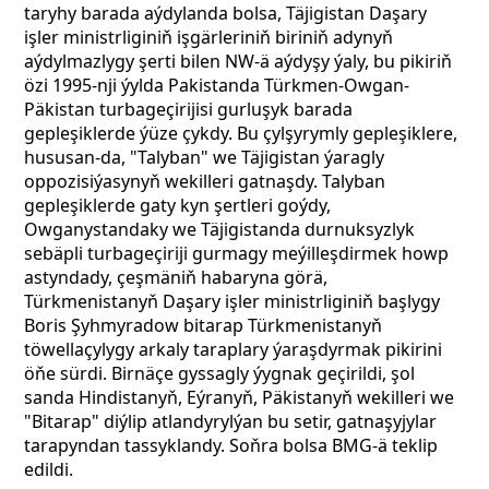
taryhy barada aýdylanda bolsa, Täjigistan Daşary
işler ministrliginiň işgärleriniň biriniň adynyň
aýdylmazlygy şerti bilen NW-ä aýdyşy ýaly, bu pikiriň
özi 1995-nji ýylda Pakistanda Türkmen-Owgan-
Päkistan turbageçirijisi gurluşyk barada
gepleşiklerde ýüze çykdy.
Bu çylşyrymly gepleşiklere,
hususan-da, "Talyban" we Täjigistan ýaragly
oppozisiýasynyň wekilleri gatnaşdy. Talyban
gepleşiklerde gaty kyn şertleri goýdy,
Owganystandaky we Täjigistanda durnuksyzlyk
sebäpli turbageçiriji gurmagy meýilleşdirmek howp
astyndady, çeşmäniň habaryna görä,
Türkmenistanyň Daşary işler ministrliginiň başlygy
Boris Şyhmyradow bitarap Türkmenistanyň
töwellaçylygy arkaly taraplary ýaraşdyrmak pikirini
öňe sürdi. Birnäçe gyssagly ýygnak geçirildi, şol
sanda Hindistanyň, Eýranyň, Päkistanyň wekilleri we
"Bitarap" diýlip atlandyrylýan bu setir, gatnaşyjylar
tarapyndan tassyklandy. Soňra bolsa BMG-ä teklip
edildi.