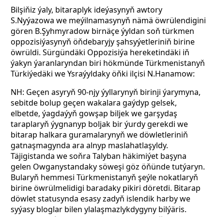
Bilşiňiz ýaly, bitaraplyk ideýasynyň awtory
S.Nyýazowa we meýilnamasynyň nämä öwrülendigini
gören B.Şyhmyradow birnäçe ýyldan soň türkmen
oppozisiýasynyň öňdebaryjy şahsyýetleriniň birine
öwrüldi. Sürgündäki Oppozisiýa hereketindäki iň
ýakyn ýaranlaryndan biri hökmünde Türkmenistanyň
Türkiýedäki we Ysraýyldaky öňki ilçisi N.Hanamow:
NH: Geçen asyryň 90-njy ýyllarynyň birinji ýarymyna,
sebitde bolup geçen wakalara gaýdyp gelsek,
elbetde, ýagdaýyň gowşap biljek we garşydaş
taraplaryň ýygnanyp boljak bir ýurdy gerekdi we
bitarap halkara guramalarynyň we döwletleriniň
gatnaşmagynda ara alnyp maslahatlaşyldy.
Täjigistanda we soňra Talyban häkimiýet başyna
gelen Owganystandaky söweşi göz öňünde tutýaryn.
Bularyň hemmesi Türkmenistanyň şeýle nokatlaryň
birine öwrülmelidigi baradaky pikiri döretdi. Bitarap
döwlet statusynda esasy zadyň islendik harby we
syýasy bloglar bilen ylalaşmazlykdygyny bilýäris.