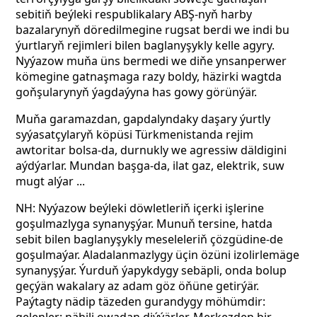
sebitiň beýleki respublikalary ABŞ-nyň harby
bazalarynyň döredilmegine rugsat berdi we indi bu
ýurtlaryň rejimleri bilen baglanyşykly kelle agyry.
Nyýazow muňa üns bermedi we diňe ynsanperwer
kömegine gatnaşmaga razy boldy, häzirki wagtda
goňşularynyň ýagdaýyna has gowy görünýär.
Muňa garamazdan, gapdalyndaky daşary ýurtly
syýasatçylaryň köpüsi Türkmenistanda rejim
awtoritar bolsa-da, durnukly we agressiw däldigini
aýdýarlar. Mundan başga-da, ilat gaz, elektrik, suw
mugt alýar ...
NH: Nyýazow beýleki döwletleriň içerki işlerine
goşulmazlyga synanyşýar. Munuň tersine, hatda
sebit bilen baglanyşykly meseleleriň çözgüdine-de
goşulmaýar. Aladalanmazlygy üçin özüni izolirlemäge
synanyşýar. Ýurduň ýapykdygy sebäpli, onda bolup
geçýän wakalary az adam göz öňüne getirýär.
Paýtagty nädip täzeden gurandygy möhümdir: