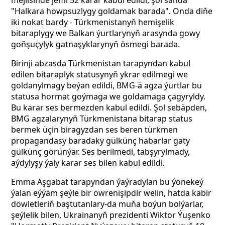
mejlisinde jemi 52 karar kabul edildi, şol sanda
"Halkara howpsuzlygy goldamak barada". Onda diňe
iki nokat bardy - Türkmenistanyň hemişelik
bitaraplygy we Balkan ýurtlarynyň arasynda gowy
goňşuçylyk gatnaşyklarynyň ösmegi barada.
Birinji abzasda Türkmenistan tarapyndan kabul
edilen bitaraplyk statusynyň ykrar edilmegi we
goldanylmagy beýan edildi, BMG-ä agza ýurtlar bu
statusa hormat goýmaga we goldamaga çagyryldy.
Bu karar ses bermezden kabul edildi. Şol sebäpden,
BMG agzalarynyň Türkmenistana bitarap status
bermek üçin biragyzdan ses beren türkmen
propagandasy baradaky gülkünç habarlar gaty
gülkünç görünýär. Ses berilmedi, tabşyrylmady,
aýdylyşy ýaly karar ses bilen kabul edildi.
Emma Aşgabat tarapyndan ýaýradylan bu ýönekeý
ýalan eýýäm şeýle bir öwrenişipdir welin, hatda käbir
döwletleriň baştutanlary-da muňa boýun bolýarlar,
şeýlelik bilen, Ukrainanyň prezidenti Wiktor Ýuşenko