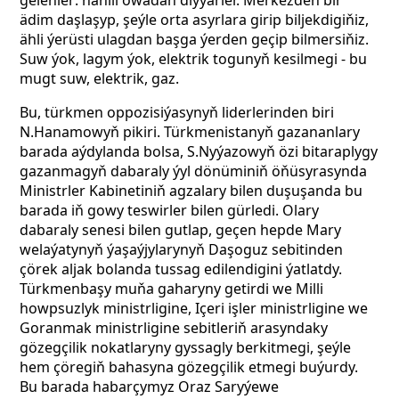
gelenler: nähili owadan diýýärler. Merkezden bir
ädim daşlaşyp, şeýle orta asyrlara girip biljekdigiňiz,
ähli ýerüsti ulagdan başga ýerden geçip bilmersiňiz.
Suw ýok, lagym ýok, elektrik togunyň kesilmegi - bu
mugt suw, elektrik, gaz.
Bu, türkmen oppozisiýasynyň liderlerinden biri
N.Hanamowyň pikiri. Türkmenistanyň gazananlary
barada aýdylanda bolsa, S.Nyýazowyň özi bitaraplygy
gazanmagyň dabaraly ýyl dönüminiň öňüsyrasynda
Ministrler Kabinetiniň agzalary bilen duşuşanda bu
barada iň gowy teswirler bilen gürledi. Olary
dabaraly senesi bilen gutlap, geçen hepde Mary
welaýatynyň ýaşaýjylarynyň Daşoguz sebitinden
çörek aljak bolanda tussag edilendigini ýatlatdy.
Türkmenbaşy muňa gaharyny getirdi we Milli
howpsuzlyk ministrligine, Içeri işler ministrligine we
Goranmak ministrligine sebitleriň arasyndaky
gözegçilik nokatlaryny gyssagly berkitmegi, şeýle
hem çöregiň bahasyna gözegçilik etmegi buýurdy.
Bu barada habarçymyz Oraz Saryýewe