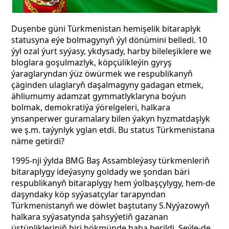
Duşenbe güni Türkmenistan hemişelik bitaraplyk
statusyna eýe bolmagynyň ýyl dönümini belledi. 10
ýyl ozal ýurt syýasy, ykdysady, harby bileleşiklere we
bloglara goşulmazlyk, köpçülikleýin gyryş
ýaraglaryndan ýüz öwürmek we respublikanyň
çäginden ulaglaryň daşalmagyny gadagan etmek,
ähliumumy adamzat gymmatlyklaryna boýun
bolmak, demokratiýa ýörelgeleri, halkara
ynsanperwer guramalary bilen ýakyn hyzmatdaşlyk
we ş.m. taýynlyk yglan etdi. Bu status Türkmenistana
näme getirdi?
1995-nji ýylda BMG Baş Assambleýasy türkmenleriň
bitaraplygy ideýasyny goldady we şondan bäri
respublikanyň bitaraplygy hem ýolbaşçylygy, hem-de
daşyndaky köp syýasatçylar tarapyndan
Türkmenistanyň we döwlet baştutany S.Nyýazowyň
halkara syýasatynda şahsyýetiň gazanan
üstünlikleriniň biri hökmünde baha berildi. Şeýle-de