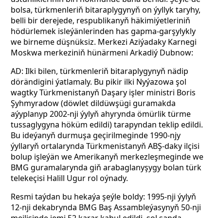
bolsa, türkmenleriň bitaraplygynyň on ýyllyk taryhy,
belli bir derejede, respublikanyň häkimiýetleriniň
hödürlemek isleýänlerinden has gapma-garşylykly
we birneme düşnüksiz. Merkezi Aziýadaky Karnegi
Moskwa merkeziniň hünärmeni Arkadiý Dubnow:
AD: Ilki bilen, türkmenleriň bitaraplygynyň nädip
dörändigini ýatlamaly. Bu pikir ilki Nyýazowa şol
wagtky Türkmenistanyň Daşary işler ministri Boris
Şyhmyradow (döwlet dildüwşügi guramakda
aýyplanyp 2002-nji ýylyň ahyrynda ömürlik türme
tussaglygyna höküm edildi)
tarapyndan teklip edildi.
Bu ideýanyň durmuşa geçirilmeginde 1990-njy
ýyllaryň ortalarynda Türkmenistanyň ABŞ-daky ilçisi
bolup işleýän we Amerikanyň merkezleşmeginde we
BMG guramalarynda giň arabaglanyşygy bolan türk
telekeçisi Halill Ugur rol oýnady.
Resmi taýdan bu hekaýa şeýle boldy: 1995-nji ýylyň
12-nji dekabrynda BMG Baş Assambleýasynyň 50-nji