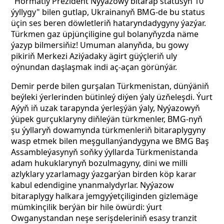
"Hormatly Prezident Nyýazowy bitarap statusyň 10
ýyllygy" bilen gutlap, Ukrainanyň BMG-de bu status
üçin ses beren döwletleriň hataryndadygyny ýazýar.
Türkmen gaz üpjünçiligine gul bolanyňyzda näme
ýazyp bilmersiňiz! Umuman alanyňda, bu gowy
pikiriň Merkezi Aziýadaky ägirt güýçleriň uly
oýnundan daşlaşmak indi aç-açan görünýär.
Demir perde bilen gurşalan Türkmenistan, dünýäniň
beýleki ýerlerinden bütinleý diýen ýaly üzňeleşdi. Ýurt
Aýyň iň uzak tarapynda ýerleşýän ýaly, Nyýazowyň
ýüpek gurçuklaryny diňleýän türkmenler, BMG-nyň
şu ýyllaryň dowamynda türkmenleriň bitaraplygyny
wasp etmek bilen meşgullanýandygyna we BMG Baş
Assambleýasynyň soňky ýyllarda Türkmenistanda
adam hukuklarynyň bozulmagyny, dini we milli
azlyklary yzarlamagy ýazgarýan birden köp karar
kabul edendigine ynanmalydyrlar. Nyýazow
bitaraplygy halkara jemgyýetçiliginden gizlemäge
mümkinçilik berýän bir hile öwürdi: ýurt
Owganystandan neşe serişdeleriniň esasy tranzit