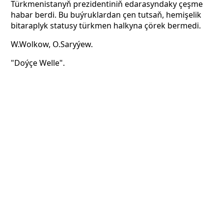
Türkmenistanyň prezidentiniň edarasyndaky çeşme
habar berdi. Bu buýruklardan çen tutsaň, hemişelik
bitaraplyk statusy türkmen halkyna çörek bermedi.
W.Wolkow, O.Saryýew.
"Doýçe Welle".