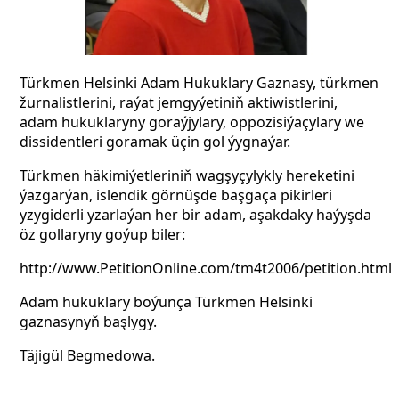
Türkmen Helsinki Adam Hukuklary Gaznasy, türkmen
žurnalistlerini, raýat jemgyýetiniň aktiwistlerini,
adam hukuklaryny goraýjylary, oppozisiýaçylary we
dissidentleri goramak üçin gol ýygnaýar.
Türkmen häkimiýetleriniň wagşyçylykly hereketini
ýazgarýan, islendik görnüşde başgaça pikirleri
yzygiderli yzarlaýan her bir adam, aşakdaky haýyşda
öz gollaryny goýup biler:
http://www.PetitionOnline.com/tm4t2006/petition.html
Adam hukuklary boýunça Türkmen Helsinki
gaznasynyň başlygy.
Täjigül Begmedowa.