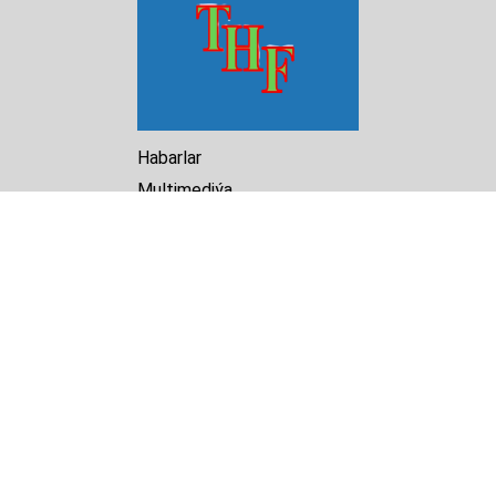
Habarlar
Multimediýa
Hasabat
Kitaphana
Arhiw
Biz barada
Turkmenistan Helsinki
Foundation for Human Rights
25 Knaz Dondukov str., ap.2
Varna, 9000