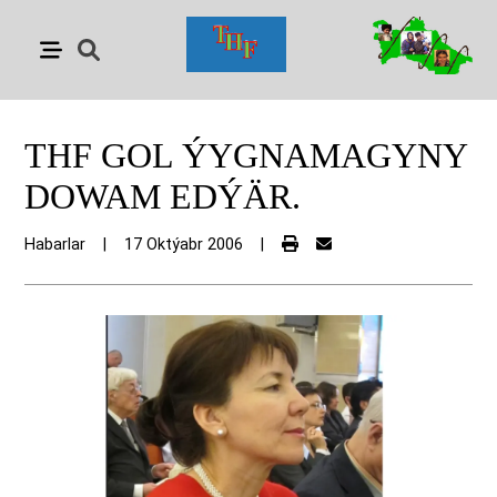
THF GOL ÝYGNAMAGYNY
DOWAM EDÝÄR.
Habarlar
|
17 Oktýabr 2006
|