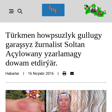
Türkmen howpsuzlyk gullugy
garaşsyz žurnalist Soltan
Açylowany yzarlamagy
dowam etdirýär.
Habarlar
|
16 Noýabr 2016
|