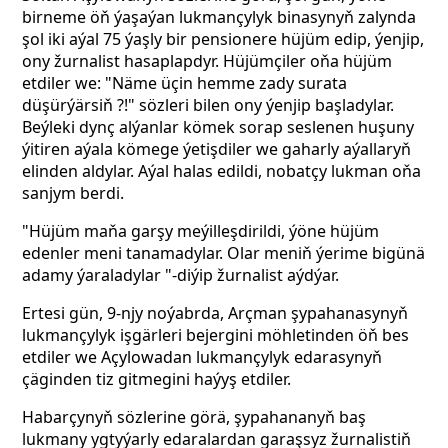
birneme öň ýaşaýan lukmançylyk binasynyň zalynda
şol iki aýal 75 ýaşly bir pensionere hüjüm edip, ýenjip,
ony žurnalist hasaplapdyr. Hüjümçiler oňa hüjüm
etdiler we: "Näme üçin hemme zady surata
düşürýärsiň ?!" sözleri bilen ony ýenjip başladylar.
Beýleki dynç alýanlar kömek sorap seslenen huşuny
ýitiren aýala kömege ýetişdiler we gaharly aýallaryň
elinden aldylar. Aýal halas edildi, nobatçy lukman oňa
sanjym berdi.
"Hüjüm maňa garşy meýilleşdirildi, ýöne hüjüm
edenler meni tanamadylar. Olar meniň ýerime bigünä
adamy ýaraladylar "-diýip žurnalist aýdýar.
Ertesi gün, 9-njy noýabrda, Arçman şypahanasynyň
lukmançylyk işgärleri bejergini möhletinden öň bes
etdiler we Açylowadan lukmançylyk edarasynyň
çäginden tiz gitmegini haýyş etdiler.
Habarçynyň sözlerine görä, şypahananyň baş
lukmany ygtyýarly edaralardan garaşsyz žurnalistiň