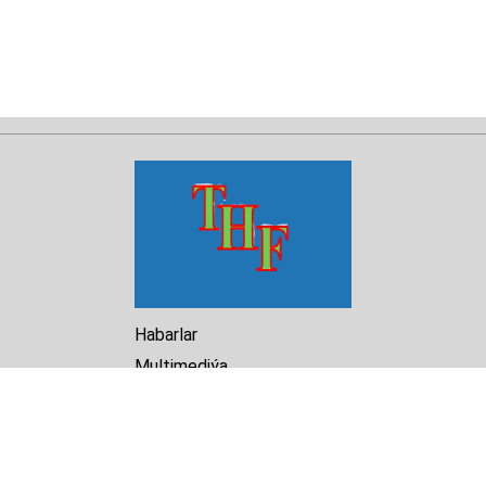
Habarlar
Multimediýa
Hasabat
Kitaphana
Arhiw