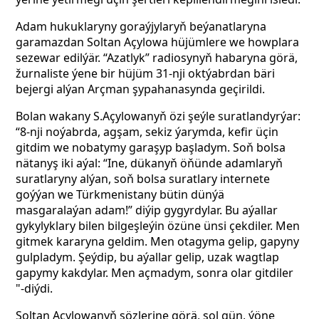
Adam hukuklaryny goraýjylaryň beýanatlaryna
garamazdan Soltan Açylowa hüjümlere we howplara
sezewar edilýär. “Azatlyk” radiosynyň habaryna görä,
žurnaliste ýene bir hüjüm 31-nji oktýabrdan bäri
bejergi alýan Arçman şypahanasynda geçirildi.
Bolan wakany S.Açylowanyň özi şeýle suratlandyrýar:
“8-nji noýabrda, agşam, sekiz ýarymda, kefir üçin
gitdim we nobatymy garaşyp başladym. Soň bolsa
nätanyş iki aýal: “Ine, dükanyň öňünde adamlaryň
suratlaryny alýan, soň bolsa suratlary internete
goýýan we Türkmenistany bütin dünýä
masgaralaýan adam!” diýip gygyrdylar. Bu aýallar
gykylyklary bilen bilgeşleýin özüne ünsi çekdiler. Men
gitmek kararyna geldim. Men otagyma gelip, gapyny
gulpladym. Şeýdip, bu aýallar gelip, uzak wagtlap
gapymy kakdylar. Men açmadym, sonra olar gitdiler
"-diýdi.
Soltan Açylowanyň sözlerine görä, şol gün, ýöne