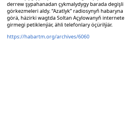
derrew şypahanadan çykmalydygy barada degişli
görkezmeleri aldy. “Azatlyk” radiosynyň habaryna
görä, häzirki wagtda Soltan Açylowanyň internete
girmegi petiklenýär, ähli telefonlary öçürilýär.
https://habartm.org/archives/6060