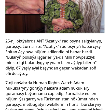
25-nji oktýabrda
ANT
“Azatlyk” radiosyna salgylanyp,
garaşsyz žurnaliste, “Azatlyk” radiosynyň habarçysy
Soltan Açylowa hüjüm edilendigini habar berdi.
"Bularyň polisiýa işgärleri ýa-da Milli howpsuzlyk
ministrligi bolandygyny ynam bilen aýdyp bilerin" -
diýip, 67 ýaşly aýal başyndan geçen wakadan soň
efirde aýtdy.
7-nji noýabrda Human Rights Watch Adam
hukuklaryny goraýjy halkara adam hukuklary
guramasy beýannama çap edip, žurnaliste edilen
hüjümi ýazgardy we Türkmenistan hökümetinden
garaşsyz metbugatyň wekilleriniň hünär borçlaryny
ýerine ýetirmegi üçin şertleri kepillendirmegini isledi.