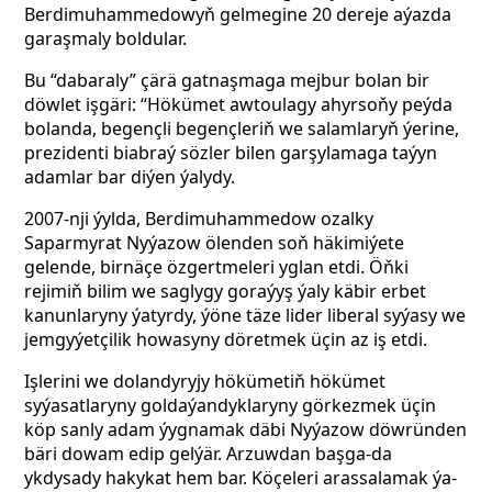
Berdimuhammedowyň gelmegine 20 dereje aýazda
garaşmaly boldular.
Bu “dabaraly” çärä gatnaşmaga mejbur bolan bir
döwlet işgäri: “Hökümet awtoulagy ahyrsoňy peýda
bolanda, begençli begençleriň we salamlaryň ýerine,
prezidenti biabraý sözler bilen garşylamaga taýyn
adamlar bar diýen ýalydy.
2007-nji ýylda, Berdimuhammedow ozalky
Saparmyrat Nyýazow ölenden soň häkimiýete
gelende, birnäçe özgertmeleri yglan etdi. Öňki
rejimiň bilim we saglygy goraýyş ýaly käbir erbet
kanunlaryny ýatyrdy, ýöne täze lider liberal syýasy we
jemgyýetçilik howasyny döretmek üçin az iş etdi.
Işlerini we dolandyryjy hökümetiň hökümet
syýasatlaryny goldaýandyklaryny görkezmek üçin
köp sanly adam ýygnamak däbi Nyýazow döwründen
bäri dowam edip gelýär. Arzuwdan başga-da
ykdysady hakykat hem bar. Köçeleri arassalamak ýa-