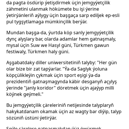
da pagta ösdürip ýetişdirmek üçin jemgyýetçilik
zähmetini ulanmak hökümete bu işi ýerine
ýetirýänleriň aýlygy üçin başgaça sarp ediljek ep-esli
pul tygşytlamaga mümkinçilik berýär.
Mundan başga-da, ýurtda köp sanly jemgyýetçilik
dynç alyşlary bar, olarda adamlar hem gatnaşmaly,
mysal üçin Suw we Hasyl güni, Türkmen gawun
festiwaly, Türkmen haly güni.
Aşgabatdaky diller uniwersitetiniň talyby: "Her gün
olar bize bir zat tapýarlar. "Ýa-da Saglyk ýoluna
köpçülikleýin çykmak üçin sport eşigi ýa-da
prezidentiň gatnaşmagynda käbir desganyň açylyş
ýerinde "janly koridor" döretmek üçin ajaýyp milli
köýnek geýmeli."
Bu jemgyýetçilik çäreleriniň netijesinde talyplaryň
hakykatdanam okamak üçin az wagty bar diýip, talyp
sözüniň üstüni ýetirýär.
Şeýle çärelere gatnaşmakdan ýüz öwürmek,