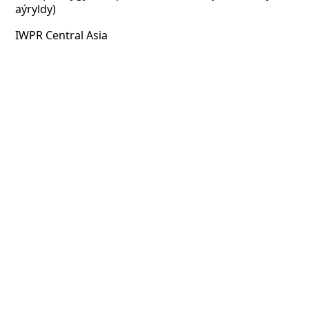
aýryldy)
IWPR Central Asia