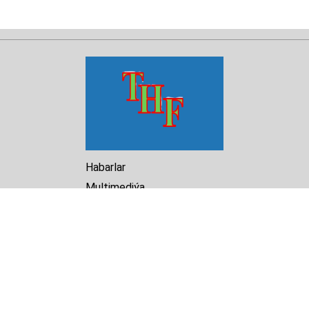
Habarlar
Multimediýa
Hasabat
Kitaphana
Arhiw
Biz barada