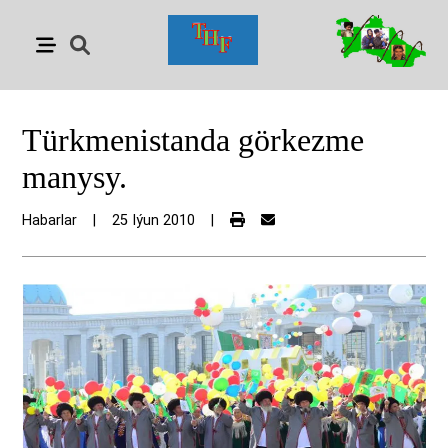
Türkmenistanda görkezme
manysy.
Habarlar
|
25 Iýun 2010
|