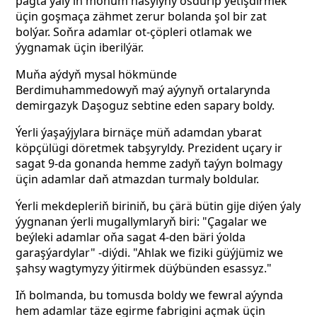
pagta ýaly iň möhüm hasylyny ösdürip ýetişdirmek
üçin goşmaça zähmet zerur bolanda şol bir zat
bolýar. Soňra adamlar ot-çöpleri otlamak we
ýygnamak üçin iberilýär.
Muňa aýdyň mysal hökmünde
Berdimuhammedowyň maý aýynyň ortalarynda
demirgazyk Daşoguz sebtine eden sapary boldy.
Ýerli ýaşaýjylara birnäçe müň adamdan ybarat
köpçülügi döretmek tabşyryldy. Prezident uçary ir
sagat 9-da gonanda hemme zadyň taýyn bolmagy
üçin adamlar daň atmazdan turmaly boldular.
Ýerli mekdepleriň biriniň, bu çärä bütin gije diýen ýaly
ýygnanan ýerli mugallymlaryň biri: "Çagalar we
beýleki adamlar oňa sagat 4-den bäri ýolda
garaşýardylar" -diýdi. "Ahlak we fiziki güýjümiz we
şahsy wagtymyzy ýitirmek düýbünden esassyz."
Iň bolmanda, bu
tomusda boldy we fewral aýynda
hem adamlar täze egirme fabrigini açmak üçin