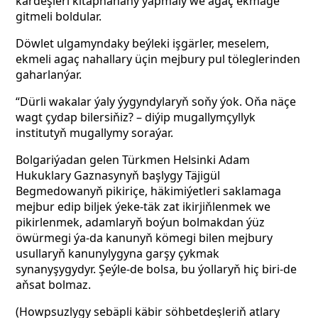
kärdeşleri kitaphanany ýapmaly we agaç ekmäge
gitmeli boldular.
Döwlet ulgamyndaky beýleki işgärler, meselem,
ekmeli agaç nahallary üçin mejbury pul töleglerinden
gaharlanýar.
“Dürli wakalar ýaly ýygyndylaryň soňy ýok. Oňa näçe
wagt çydap bilersiňiz? – diýip mugallymçyllyk
institutyň mugallymy soraýar.
Bolgariýadan gelen Türkmen Helsinki Adam
Hukuklary Gaznasynyň başlygy Täjigül
Begmedowanyň pikiriçe, häkimiýetleri saklamaga
mejbur edip biljek ýeke-täk zat ikirjiňlenmek we
pikirlenmek, adamlaryň boýun bolmakdan ýüz
öwürmegi ýa-da kanunyň kömegi bilen mejbury
usullaryň kanunylygyna garşy çykmak
synanyşygydyr. Şeýle-de bolsa, bu ýollaryň hiç biri-de
aňsat bolmaz.
(Howpsuzlygy sebäpli käbir söhbetdeşleriň atlary