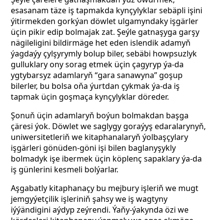
esasanam täze iş tapmakda kynçylyklar sebäpli işini
ýitirmekden gorkýan döwlet ulgamyndaky işgärler
üçin pikir edip bolmajak zat. Şeýle gatnaşyga garşy
nägileligini bildirmäge het eden islendik adamyň
ýagdaýy çylşyrymly bolup biler, sebäbi howpsuzlyk
gulluklary ony sorag etmek üçin çagyryp ýa-da
ygtybarsyz adamlaryň “gara sanawyna” goşup
bilerler, bu bolsa oňa ýurtdan çykmak ýa-da iş
tapmak üçin goşmaça kynçylyklar döreder.
Şonuň üçin adamlaryň boýun bolmakdan başga
çäresi ýok. Döwlet we saglygy goraýyş edaralarynyň,
uniwersitetleriň we kitaphanalaryň ýolbaşçylary
işgärleri gönüden-göni işi bilen baglanyşykly
bolmadyk işe ibermek üçin köplenç sapaklary ýa-da
iş günlerini kesmeli bolýarlar.
Aşgabatly kitaphanaçy bu mejbury işleriň we mugt
jemgyýetçilik işleriniň şahsy we iş wagtyny
iýýändigini aýdyp zeýrendi. Ýaňy-ýakynda özi we