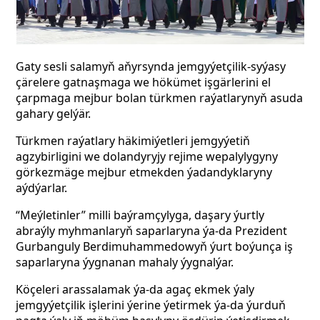
Gaty sesli salamyň aňyrsynda jemgyýetçilik-syýasy
çärelere gatnaşmaga we hökümet işgärlerini el
çarpmaga mejbur bolan türkmen raýatlarynyň asuda
gahary gelýär.
Türkmen raýatlary häkimiýetleri jemgyýetiň
agzybirligini we dolandyryjy rejime wepalylygyny
görkezmäge mejbur etmekden ýadandyklaryny
aýdýarlar.
“Meýletinler” milli baýramçylyga, daşary ýurtly
abraýly myhmanlaryň saparlaryna ýa-da Prezident
Gurbanguly Berdimuhammedowyň ýurt boýunça iş
saparlaryna ýygnanan mahaly ýygnalýar.
Köçeleri arassalamak ýa-da agaç ekmek ýaly
jemgyýetçilik işlerini ýerine ýetirmek ýa-da ýurduň