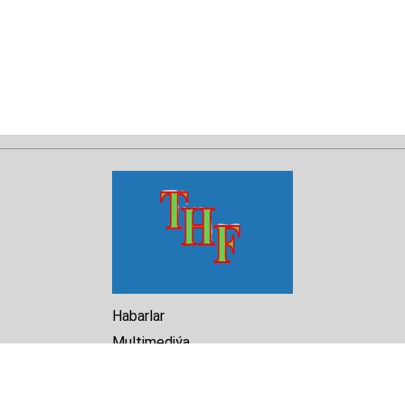
Habarlar
Multimediýa
Hasabat
Kitaphana