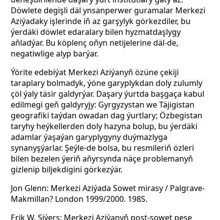
Döwlete degişli däl ynsanperwer guramalar Merkezi
Aziýadaky işlerinde iň az garşylyk görkezdiler, bu
ýerdäki döwlet edaralary bilen hyzmatdaşlygy
aňladýar. Bu köplenç oňyn netijelerine däl-de,
negatiwlige alyp barýar.
Ýörite edebiýat Merkezi Aziýanyň özüne çekiji
taraplary bolmadyk, ýöne garyplykdan doly zulumly
çöl ýaly täsir galdyrýar. Daşary ýurtda başgaça kabul
edilmegi geň galdyryjy: Gyrgyzystan we Täjigistan
geografiki taýdan owadan dag ýurtlary; Özbegistan
taryhy heýkellerden doly hazyna bolup, bu ýerdäki
adamlar ýaşaýan garyplygyny duýmazlyga
synanyşýarlar. Şeýle-de bolsa, bu resmileriň özleri
bilen bezelen ýeriň aňyrsynda näçe problemanyň
gizlenip biljekdigini görkezýär.
Jon Glenn: Merkezi Aziýada Sowet mirasy / Palgrave-
Makmillan? London 1999/2000. 198S.
Erik W. Siýers: Merkezi Aziýanyň post-sowet pese