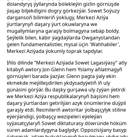
dolandyryş ýyllarynda bölekleýin gizlin görnüşde
ýaşap biljekdigini dogry görkezýär. Sowet Soýuzy
dargansoň bilimleriň ýoklugy, Merkezi Aziýa
ýurtlarynyň daşary ýurt okuwlaryna we
mugallymlaryna garaşly bolmagyna sebäp boldy.
Şeýlelik bilen, käbir ýagdaýlarda Owganystandan
gelen fundamentalistler, mysal üçin 'Wahhabiler',
Merkezi Aziýada ýokumly toprak tapdylar.
Iňlis dilinde “Merkezi Aziýada Sowet Lagasiýasy” atly
kitabyň awtory Jon Glenn hem Yslamy aňlatmagyň
görnüşleri barada ýazýar. Glenn pagta ýaly ekin
ekmekde meýilleşdirilen ykdysadyýetiň iň uly
günäsini görýär. Bu daşky gurşawa uly zyýan ýetirdi
we Merkezi Aziýa respublikalarynyň bäşisini hem
daşary ýurtlardan getirilýän azyk önümlerine düýpli
garaşly etdi. Resmileriň awtoritar ýolbaşçylyk stiline
eýerýändigi, ýolbaşçy wezipeleri eýeleýän
syýasatçylaryň Sowet diktaturasy döwründe höküm
süren adamlardygyna baglydyr. Oppozisiýany basyp
ýatyrmak, adam hukuklarynyň bozulmagy, ykdysady