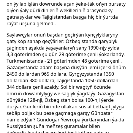
on ýyllap işlän döwründe açan ýeke-täk oňyn pursaty
diýen ýaly dürli dinleriň wekilleriniň arasyndaky
gatnaşyklar we Täjigistandan başga hiç bir ýurtda
raýat urşuna gelmedi.
Saýlawçylar onuň başdan geçirýän kynçylyklaryny
gaty köp sanap geçýärler: Özbegistanda garyplyk
çäginden aşakda ýaşaýanlaryň sany 1990-njy ýylda
3,3 göterimden şu gün 29 göterime çenli ýokarlandy.
Türkmenistanda - 21 göterimden 48 göterime çenli.
Gazagystanda adam başyna düşýän jemi içerki önüm
2450 dollardan 965 dollara, Gyrgyzystanda 1350
dollardan 380 dollara, Täjigistanda 1050 dollardan
344 dollara çenli azaldy. Şol bir wagtyň özünde
ömrüň dowamlylygy we saglyk ýagdaýy: Gazagystan
dünýäde 128-nji, Özbegistan bolsa 100-nji ýerde
durýar. Günleriň birinde ullakan sosial betbagtçylyga
sebäp boljak bu pese gaçmaga garşy Günbatar
näme edýär? Gündogar Ýewropa ýurtlaryndan ýa-da
Russiýadan şuňa meňzeş guramalar bilen
deňeşdirilende daşary ýurt institutlary gaty az.