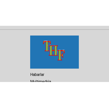
Habarlar
Multimediýa
Hasabat
Kitaphana
Arhiw