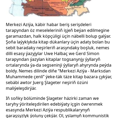
Merkezi Aziýa, käbir habar beriş serişdeleri
tarapyndan öz meseleleriniň işjeň beýan edilmegine
garamazdan, halk köpçüligi üçin näbelli bolup galýar.
Şoňa laýyklykda kitap dükanlary üçin adaty bolan bu
sebit baradaky neşirleriň arasyndaky boşluk, nemes
dilli esasy ýazyjylar Uwe Halbaç we Gerd Simon
tarapyndan ýazylan kitaplar togsanynjy ýyllaryň
ortalarynda ýa-da segseninji ýyllaryň ahyrynda peýda
boldy. Nemes dilinde diňe “Merkezi Aziýa - Marksdan
Muhammede çenli” ýeke-täk täze kitap bazara çykýar,
sebäbi awtor Juerg Şlageter neşiriň özüni
maliýeleşdirýär.
Iň soňky bölüminde Şlageter häzirki zaman we
taryhy ýöriteleşdirilen edebiýaty içgin öwrenmek
esasynda Merkezi Aziýa respublikalarynyň
garaşsyzlyk ýoluny çekýär. Ol, yslamyň kommunistik