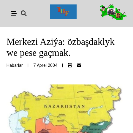
Merkezi Aziýa: özbaşdaklyk
we pese gaçmak.
Habarlar
|
7 Aprel 2004
|