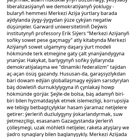
liberalizasiýanyň we demokratiýanyň ýoklugy -
bularyň hemmesi Merkezi Aziýa ýurtlary barada
aýdylanda ýygy-ýygydan ýüze çykýan negatiw
düşünjeler. Garward uniwersitetiniň Deýwis
institutynyň professory Erik Siýers “Merkezi Aziýanyň
soňky sowet pese gaçmagy” atly kitabynda Merkezi
Aziýanyň sowet ulgamyny daşary ýurt modeli
hökmünde terk etmegine gaty çalt ynanýandygyna
ynanýar. Hakykat, barlygynyň soňky ýyllarynda
demokratiýalaşma we "dinamiki federalizm" taýdan
aç-açan ösüş gazandy. Hususan-da, garaşsyzlykdan
bäri dowam edýän globallaşmagy eýýäm sarsdyrylan
bäş döwletiň durnuklylygyna iň çynlakaý howp
hökmünde görýär. Şeýle-de bolsa, bäş adamyň biri-
biri bilen hyzmatdaşlyk etmek islemezligi, korrupsiýa
we tebigy betbagtçylyklar hasam ýaramaz netijelere
getirer: ýerleriň duzlulygyny ýokarlandyrmak, suw
ýetmezçiligi, esasanam Gazagystanda ýerleriň
çölleşmegi, uzak möhletli netijeler, raketa atyşlary we
ýadro synaglary bilen baglanyşykly. Merkezi Aziýada