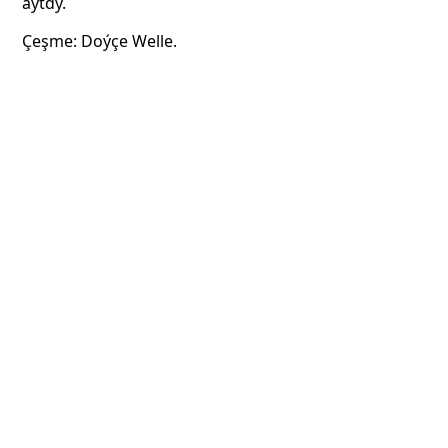
aýtdy.
Çeşme: Doýçe Welle.