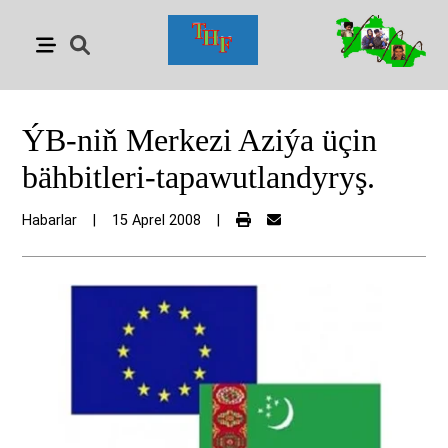
ÝB-niň Merkezi Aziýa üçin
bähbitleri-tapawutlandyryş.
Habarlar
|
15 Aprel 2008
|