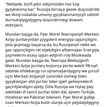
"Netijede, biziň pikir edişimizden has köp
gyzyklanma bar." Russiýa birnäçe gezek düşündirdik
we ilkinji nobatda umumy gyzyklanmamyzyň sebitiň
durnuklylygydygyny düşündirmegi dowam
etdirýäris.
Mundan başga-da, Pýer Morel Ýewropanyň Merkezi
Aziýa ýurtlaryndan yzygiderli energiýa üpjünçiligini
ýola goýmagy başarsa-da, bu Russiýanyň nebit we
gaz üpjünçiligini ret etjekdigini aňlatmaýar. Energiýa
çeşmelerini esasy üpjün edijiniň roly Moskwada
galar. Mundan başga-da, Ýewropa Bileleşiginiň
Merkezi Aziýa ýurtlary boýunça ýörite wekili ÝB-nyň
sebitde öňdebaryjy rol oýnamaýandygyny we şonuň
üçin Merkezi Aziýanyň üstünlikli ösmegi bilen
gyzyklanýan ähli ýurtlar bilen işjeň geňeşmeleriň
geçirilýändigini aýtdy. Diňe Russiýa we Hytaý ýaly
sebitdäki iň täsirli ýurtlar bilen däl, eýsem Türkiýe,
Hindistan we Päkistan bilenem. Pýer Morel gülläp
ösen Merkezi Aziýa bütin dünýä üçin peýdalydygyny