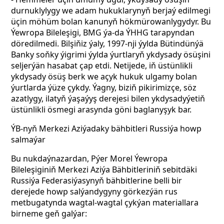
durnuklylygy we adam hukuklarynyň berjaý edilmegi
üçin möhüm bolan kanunyň hökmürowanlygydyr. Bu
Ýewropa Bileleşigi, BMG ýa-da ÝHHG tarapyndan
döredilmedi. Bilşiňiz ýaly, 1997-nji ýylda Bütindünýä
Banky soňky ýigrimi ýylda ýurtlaryň ykdysady ösüşini
seljerýän hasabat çap etdi. Netijede, iň üstünlikli
ykdysady ösüş berk we açyk hukuk ulgamy bolan
ýurtlarda ýüze çykdy. Ýagny, biziň pikirimizçe, söz
azatlygy, ilatyň ýaşaýyş derejesi bilen ykdysadyýetiň
üstünlikli ösmegi arasynda göni baglanyşyk bar.
ÝB-nyň Merkezi Aziýadaky bähbitleri Russiýa howp
salmaýar
Bu nukdaýnazardan, Pýer Morel Ýewropa
Bileleşiginiň Merkezi Aziýa Bähbitleriniň sebitdäki
Russiýa Federasiýasynyň bähbitlerine belli bir
derejede howp salýandygyny görkezýän rus
metbugatynda wagtal-wagtal çykýan materiallara
birneme geň galýar: