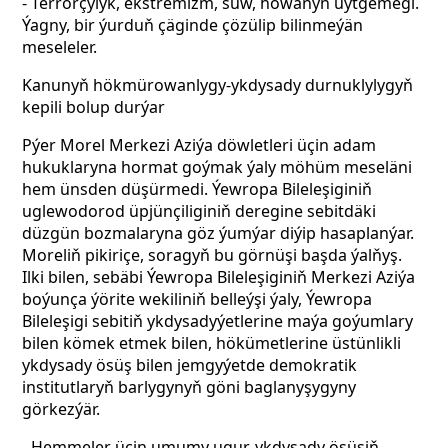
- Terrorçylyk, ekstremizm, suw, howanyň üýtgemegi.
Ýagny, bir ýurduň çäginde çözülip bilinmeýän
meseleler.
Kanunyň hökmürowanlygy-ykdysady durnuklylygyň
kepili bolup durýar
Pýer Morel Merkezi Aziýa döwletleri üçin adam
hukuklaryna hormat goýmak ýaly möhüm meseläni
hem ünsden düşürmedi.
Ýewropa Bileleşiginiň
uglewodorod üpjünçiliginiň deregine sebitdäki
düzgün bozmalaryna göz ýumýar diýip hasaplanýar.
Moreliň pikiriçe, soragyň bu görnüşi başda ýalňyş.
Ilki bilen, sebäbi Ýewropa Bileleşiginiň Merkezi Aziýa
boýunça ýörite wekiliniň belleýşi ýaly, Ýewropa
Bileleşigi sebitiň ykdysadyýetlerine maýa goýumlary
bilen kömek etmek bilen, hökümetlerine üstünlikli
ykdysady ösüş bilen jemgyýetde demokratik
institutlaryň barlygynyň göni baglanyşygyny
görkezýär.
- Hemmeler üçin umumy ugur, ykdysady ösüşiň