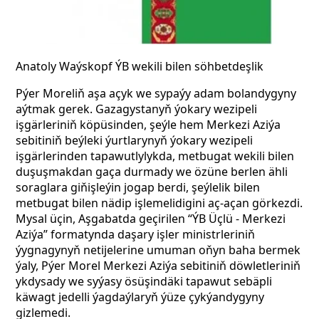
Anatoly Waýskopf ÝB wekili bilen söhbetdeşlik
Pýer Moreliň aşa açyk we sypaýy adam bolandygyny
aýtmak gerek. Gazagystanyň ýokary wezipeli
işgärleriniň köpüsinden, şeýle hem Merkezi Aziýa
sebitiniň beýleki ýurtlarynyň ýokary wezipeli
işgärlerinden tapawutlylykda, metbugat wekili bilen
duşuşmakdan gaça durmady we özüne berlen ähli
soraglara giňişleýin jogap berdi, şeýlelik bilen
metbugat bilen nädip işlemelidigini aç-açan görkezdi.
Mysal üçin, Aşgabatda geçirilen “ÝB Üçlü - Merkezi
Aziýa” formatynda daşary işler ministrleriniň
ýygnagynyň netijelerine umuman oňyn baha bermek
ýaly,
Pýer Morel Merkezi Aziýa sebitiniň döwletleriniň
ykdysady we syýasy ösüşindäki tapawut sebäpli
käwagt jedelli ýagdaýlaryň ýüze çykýandygyny
gizlemedi.