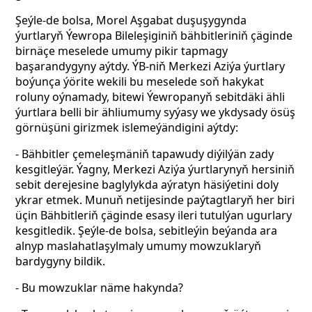
Şeýle-de bolsa, Morel Aşgabat duşuşygynda
ýurtlaryň Ýewropa Bileleşiginiň bähbitleriniň çäginde
birnäçe meselede umumy pikir tapmagy
başarandygyny aýtdy. ÝB-niň Merkezi Aziýa ýurtlary
boýunça ýörite wekili bu meselede soň hakykat
roluny oýnamady, bitewi Ýewropanyň sebitdäki ähli
ýurtlara belli bir ähliumumy syýasy we ykdysady ösüş
görnüşüni girizmek islemeýändigini aýtdy:
- Bähbitler çemeleşmäniň tapawudy diýilýän zady
kesgitleýär. Ýagny, Merkezi Aziýa ýurtlarynyň hersiniň
sebit derejesine baglylykda aýratyn häsiýetini doly
ykrar etmek. Munuň netijesinde paýtagtlaryň her biri
üçin Bähbitleriň çäginde esasy ileri tutulýan ugurlary
kesgitledik. Şeýle-de bolsa, sebitleýin beýanda ara
alnyp maslahatlaşylmaly umumy mowzuklaryň
bardygyny bildik.
- Bu mowzuklar näme hakynda?