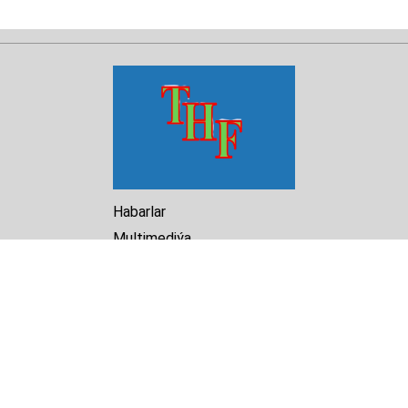
Habarlar
Multimediýa
Hasabat
Kitaphana
Arhiw
Biz barada
Turkmenistan Helsinki