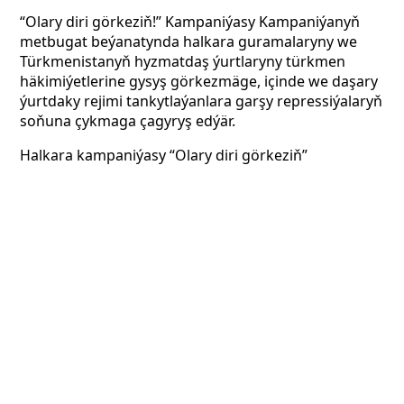
“Olary diri görkeziň!” Kampaniýasy Kampaniýanyň
metbugat beýanatynda halkara guramalaryny we
Türkmenistanyň hyzmatdaş ýurtlaryny türkmen
häkimiýetlerine gysyş görkezmäge, içinde we daşary
ýurtdaky rejimi tankytlaýanlara garşy repressiýalaryň
soňuna çykmaga çagyryş edýär.
Halkara kampaniýasy
“Olary diri görkeziň”