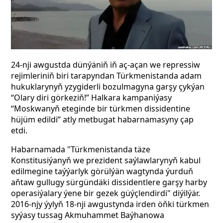
24-nji awgustda dünýäniň iň aç-açan we repressiw
rejimleriniň biri tarapyndan Türkmenistanda adam
hukuklarynyň yzygiderli bozulmagyna garşy çykýan
“Olary diri görkeziň!” Halkara kampaniýasy
“Moskwanyň eteginde bir türkmen dissidentine
hüjüm edildi” atly metbugat habarnamasyny çap
etdi.
Habarnamada "Türkmenistanda täze
Konstitusiýanyň we prezident saýlawlarynyň kabul
edilmegine taýýarlyk görülýän wagtynda ýurduň
aňtaw gullugy sürgündäki dissidentlere garşy harby
operasiýalary ýene bir gezek güýçlendirdi" diýilýär.
2016-njy ýylyň 18-nji awgustynda irden öňki türkmen
syýasy tussag Akmuhammet Baýhanowa