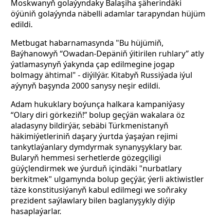
Moskwanyň golaýyndaky Balaşiha şäherindäki
öýüniň golaýynda näbelli adamlar tarapyndan hüjüm
edildi.
Metbugat habarnamasynda "Bu hüjümiň,
Baýhanowyň
“Owadan-Depäniň ýitirilen ruhlary” atly
ýatlamasynyň ýakynda çap edilmegine jogap
bolmagy ähtimal" - diýilýär. Kitabyň Russiýada iýul
aýynyň başynda 2000 sanysy
neşir edildi.
Adam hukuklary boýunça halkara kampaniýasy
“Olary diri görkeziň!” bolup geçýän wakalara öz
aladasyny bildirýär, sebäbi Türkmenistanyň
häkimiýetleriniň daşary ýurtda ýaşaýan rejimi
tankytlaýanlary dymdyrmak synanyşyklary bar.
Bularyň hemmesi serhetlerde gözegçiligi
güýçlendirmek we ýurduň içindäki "nurbatlary
berkitmek" ulgamynda bolup geçýär, ýerli aktiwistler
täze konstitusiýanyň kabul edilmegi we soňraky
prezident saýlawlary bilen baglanyşykly diýip
hasaplaýarlar.