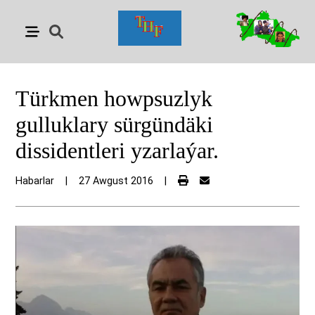
Türkmen howpsuzlyk
gulluklary sürgündäki
dissidentleri yzarlaýar.
Habarlar
|
27 Awgust 2016
|