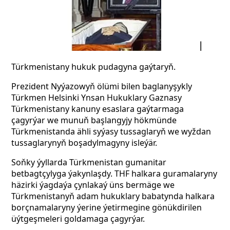
Türkmenistany hukuk pudagyna gaýtaryň.
Prezident Nyýazowyň ölümi bilen baglanyşykly
Türkmen Helsinki Ynsan Hukuklary Gaznasy
Türkmenistany kanuny esaslara gaýtarmaga
çagyrýar we munuň başlangyjy hökmünde
Türkmenistanda ähli syýasy tussaglaryň we wyždan
tussaglarynyň boşadylmagyny isleýär.
Soňky ýyllarda Türkmenistan gumanitar
betbagtçylyga ýakynlaşdy. THF halkara guramalaryny
häzirki ýagdaýa çynlakaý üns bermäge we
Türkmenistanyň adam hukuklary babatynda halkara
borçnamalaryny ýerine ýetirmegine gönükdirilen
üýtgeşmeleri goldamaga çagyrýar.