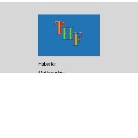
Habarlar
Multimediýa
Hasabat
Kitaphana
Arhiw
Biz barada
Turkmenistan Helsinki
Foundation for Human Rights