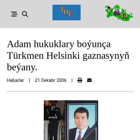
Adam hukuklary boýunça
Türkmen Helsinki gaznasynyň
beýany.
Habarlar
|
21 Dekabr 2006
|