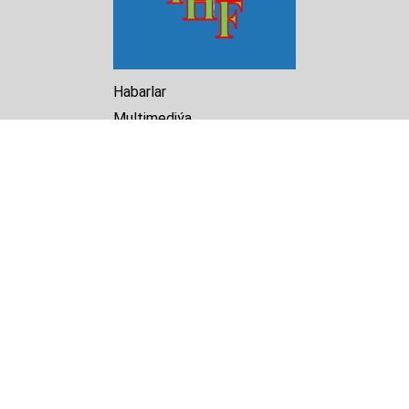
Habarlar
Multimediýa
Hasabat
Kitaphana
Arhiw
Biz barada
Turkmenistan Helsinki
Foundation for Human Rights
25 Knaz Dondukov str., ap.2
Varna, 9000
Bulgaria
Tel.
+359 52 609854