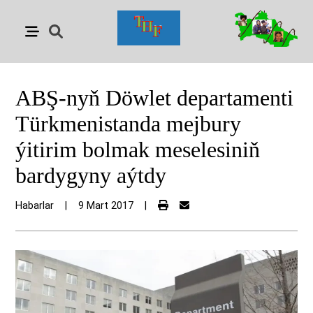
ABŞ-nyň Döwlet departamenti
Türkmenistanda mejbury
ýitirim bolmak meselesiniň
bardygyny aýtdy
Habarlar
|
9 Mart 2017
|