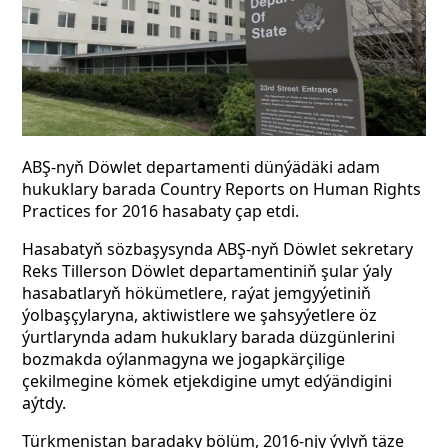
ABŞ-nyň Döwlet departamenti dünýädäki adam
hukuklary barada Country Reports on Human Rights
Practices for 2016 hasabaty çap etdi.
Hasabatyň sözbaşysynda ABŞ-nyň Döwlet sekretary
Reks Tillerson Döwlet departamentiniň şular ýaly
hasabatlaryň hökümetlere, raýat jemgyýetiniň
ýolbaşçylaryna, aktiwistlere we şahsyýetlere öz
ýurtlarynda adam hukuklary barada düzgünlerini
bozmakda oýlanmagyna we jogapkärçilige
çekilmegine kömek etjekdigine umyt edýändigini
aýtdy.
Türkmenistan baradaky bölüm, 2016-njy ýylyň täze