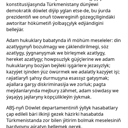
konstitusiýasynda Türkmenistany dünýewi
demokratik döwlet diýip yglan etse-de, bu ýurda
prezidentiň we onuň töwereginiň gözegçiligindäki
awtoritar hökümetiň ýolbaşçylyk edýändigini
belleýär.
Adam hukuklary babatynda iň möhüm meseleler: din
azatlygynyň bozulmagy we çäklendirilmegi, söz
azatlygy, ýygnanyşmak we birleşmek azatlygy,
hereket azatlygy; howpsuzlyk güýçlerine we adam
hukuklaryny bozýan beýleki işgärlere jezasyzlyk;
kazyýet işinden ýüz öwürmek we adalatly kazyýet işi;
raýatlaryň şahsy durmuşyna esassyz gatyşmak;
aýallara garşy diskriminasiýa we zorluk; pagta
meýdanlarynda mejbury zähmet, adam söwdasy we
ýaşaýyş jaýlaryny köpçülikleýin ýykmak.
ABŞ-nyň Döwlet departamentiniň ýyllyk hasabatlary
çap edileli bäri ilkinji gezek häzirki hasabatda
Türkmenistanda zor bilen ýitirim bolmak meselesiniň
bardygyny aýratyn bellemek gerek.