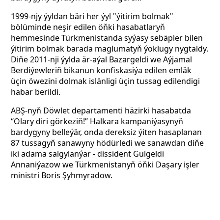
1999-njy ýyldan bäri her ýyl "ýitirim bolmak"
bölüminde neşir edilen öňki hasabatlaryň
hemmesinde Türkmenistanda syýasy sebäpler bilen
ýitirim bolmak barada maglumatyň ýoklugy nygtaldy.
Diňe 2011-nji ýylda är-aýal Bazargeldi we Aýjamal
Berdiýewleriň bikanun konfiskasiýa edilen emläk
üçin öwezini dolmak islänligi üçin tussag edilendigi
habar berildi.
ABŞ-nyň Döwlet departamenti häzirki hasabatda
“Olary diri görkeziň!” Halkara kampaniýasynyň
bardygyny belleýär, onda dereksiz ýiten hasaplanan
87 tussagyň sanawyny hödürledi we sanawdan diňe
iki adama salgylanýar - dissident Gulgeldi
Annaniýazow we Türkmenistanyň öňki Daşary işler
ministri Boris Şyhmyradow.