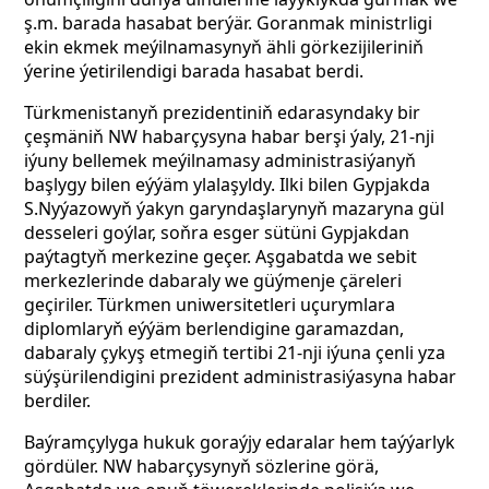
ş.m. barada hasabat berýär. Goranmak ministrligi
ekin ekmek meýilnamasynyň ähli görkezijileriniň
ýerine ýetirilendigi barada hasabat berdi.
Türkmenistanyň prezidentiniň edarasyndaky bir
çeşmäniň NW habarçysyna habar berşi ýaly, 21-nji
iýuny bellemek meýilnamasy administrasiýanyň
başlygy bilen eýýäm ylalaşyldy. Ilki bilen Gypjakda
S.Nyýazowyň ýakyn garyndaşlarynyň mazaryna gül
desseleri goýlar, soňra esger sütüni Gypjakdan
paýtagtyň merkezine geçer. Aşgabatda we sebit
merkezlerinde dabaraly we güýmenje çäreleri
geçiriler. Türkmen uniwersitetleri uçurymlara
diplomlaryň eýýäm berlendigine garamazdan,
dabaraly çykyş etmegiň tertibi 21-nji iýuna çenli yza
süýşürilendigini prezident administrasiýasyna habar
berdiler.
Baýramçylyga hukuk goraýjy edaralar hem taýýarlyk
gördüler. NW habarçysynyň sözlerine görä,