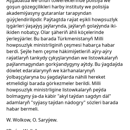
Aşgabatda we onuň töwereklerinde polisiýa we
goşun gözegçilikleri harby instituty we polisiýa
akademiýasyny gutaranlar tarapyndan
güýçlendirilipdir. Paýtagtda raýat eşikli howpsuzlyk
işgärleri ýaşaýyş jaýlarynda, jaýlaryň golaýynda iki-
ikiden nobatçy. Olar şäheriň ähli köçelerinde
ýerleşýärler. Bu barada Türkmenistanyň Milli
howpsuzlyk ministrliginiň çeşmesi habarça habar
berdi. Şeýle hem çeşme häkimiýetleriň aýry-aýry
raýatlaryň tankydy çykyşlaryndan we listowkalaryň
paýlanmagyndan gorkýandygyny aýtdy. Bu ýagdaýda
döwlet edaralarynyň we kärhanalarynyň
ýolbaşçylaryna bu ýagdaýlarda nähili hereket
etmelidigi barada görkezmeler berildi. Milli
howpsuzlyk ministrligine listowkalaryň peýda
bolmagyny ýa-da käbir "akyl taýdan sagdyn däl"
adamlaryň "syýasy taýdan nädogry" sözleri barada
habar bermeli.
W. Wolkow, O. Saryýew.