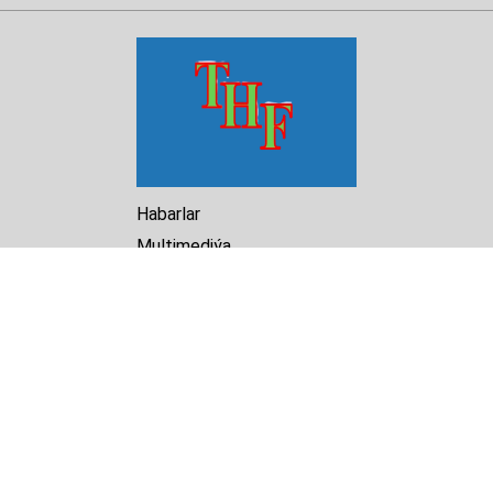
Habarlar
Multimediýa
Hasabat
Kitaphana
Arhiw
Biz barada
Turkmenistan Helsinki
Foundation for Human Rights