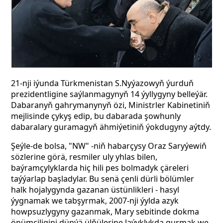
21-nji iýunda Türkmenistan S.Nyýazowyň ýurduň
prezidentligine saýlanmagynyň 14 ýyllygyny belleýär.
Dabaranyň gahrymanynyň özi, Ministrler Kabinetiniň
mejlisinde çykyş edip, bu dabarada şowhunly
dabaralary guramagyň ähmiýetiniň ýokdugyny aýtdy.
Şeýle-de bolsa, "NW" -niň habarçysy Oraz Saryýewiň
sözlerine görä, resmiler uly yhlas bilen,
baýramçylyklarda hiç hili pes bolmadyk çäreleri
taýýarlap başladylar. Bu senä çenli dürli bölümler
halk hojalygynda gazanan üstünlikleri - hasyl
ýygnamak we tabşyrmak, 2007-nji ýylda azyk
howpsuzlygyny gazanmak, Mary sebitinde dokma
önümçiligini dünýä ülňülerine laýyklykda gurmak we