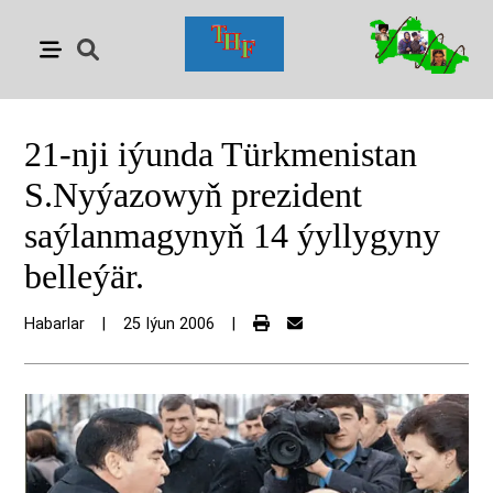
21-nji iýunda Türkmenistan
S.Nyýazowyň prezident
saýlanmagynyň 14 ýyllygyny
belleýär.
Habarlar
|
25 Iýun 2006
|