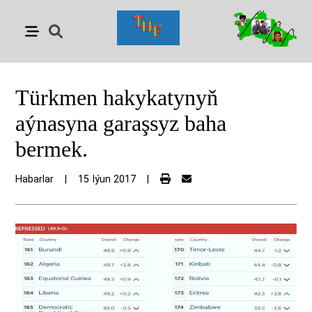
Türkmen hakykatynyň
aýnasyna garaşsyz baha
bermek.
Habarlar
|
15 Iýun 2017
|