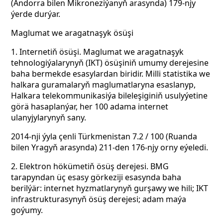
(Andorra bilen Mikroneziýanyň arasynda) 179-njy
ýerde durýar.
Maglumat we aragatnaşyk ösüşi
1. Internetiň ösüşi. Maglumat we aragatnaşyk
tehnologiýalarynyň (IKT) ösüşiniň umumy derejesine
baha bermekde esasylardan biridir. Milli statistika we
halkara guramalaryň maglumatlaryna esaslanyp,
Halkara telekommunikasiýa bileleşiginiň usulyýetine
görä hasaplanýar, her 100 adama internet
ulanyjylarynyň sany.
2014-nji ýyla çenli Türkmenistan 7.2 / 100 (Ruanda
bilen Yragyň arasynda) 211-den 176-njy orny eýeledi.
2. Elektron hökümetiň ösüş derejesi. BMG
tarapyndan üç esasy görkeziji esasynda baha
berilýär: internet hyzmatlarynyň gurşawy we hili; IKT
infrastrukturasynyň ösüş derejesi; adam maýa
goýumy.