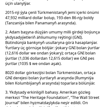
üçin ulanylýar.
2015-nji ýyla çenli Türkmenistanyň jemi içerki önümi
47,932 milliard dollar bolup, 193-den 86-njy boldy
(Tanzaniýa bilen Panamanyň arasynda).
2. Adam başyna düşýän umumy milli girdeji boýunça
ykdysadyýetleriň ähliumumy reýtingi (GNI).
Bütindünýä bankynyň usullaryna görä hasaplanýar.
Ýurtlary üç görnüşe bölýär: ýokary GNI bolan ýurtlar
(12,616 dollar we ondan ýokary); ortaça GNI bolan
ýurtlar (1,036 dollardan 12,615 dollar) we GNI pes
ýurtlar (1035 $ we ondan aşak).
8020 dollar görkezijisi bolan Türkmenistan, ortaça
GNI derejesi bolan ýurtlaryň arasynda (Rumyniýa
bilen Kolumbiýanyň arasynda) toparlara bölünýär.
3. Ykdysady erkinligiň bahasy. Amerikan gözleg
merkezi “The Heritage Foundation”, “The Wall Street
Journal” bilen hyzmatdaşlykda neşir edildi. On