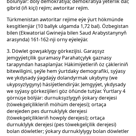
bölünýär: doly demokratiýa; demokratiýa ýeterlik däl;
gibrid (iň kiçi) rejim; awtoritar rejim.
Türkmenistan awtoritar rejime eýe ýurt hökmünde
kesgitlenýär (10 ballyk ulgamda 1,72 bal). Özbegistan
bilen (Ekwatorial Gwineýa bilen Saud Arabystanynyň
arasynda) 161-162-nji orny eýeleýär.
3. Döwlet gowşaklygy görkezijisi. Garaşsyz
jemgyýetçilik guramasy Parahatçylyk gaznasy
tarapyndan hasaplanýar. Häkimiýetleriň öz çäkleriniň
bitewiligini, şeýle hem ýurtdaky demografiki, syýasy
we ykdysady ýagdaýy dolandyrmak ukybyny (we
ukypsyzlygyny) häsiýetlendirýär. Jemgyýet, ykdysady
we syýasy görkezijileri göz öňünde tutýar. Ýurtlary 4
görnüşe bölýär: durnuksyzlygyň ýokary derejesi
(töwekgelçilikleriň möhüm derejesi); ortaça
derejeden pes durnuklylyk derejesi
(töwekgelçilikleriň howply derejesi); ortaça
durnuklylyk derejesi (pes töwekgelçilik derejesi)
bolan döwletler; ýokary durnuklylygy bolan döwletler