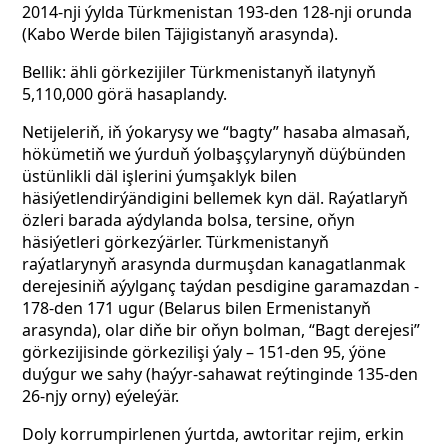
2014-nji ýylda Türkmenistan 193-den 128-nji orunda
(Kabo Werde bilen Täjigistanyň arasynda).
Bellik: ähli görkezijiler Türkmenistanyň ilatynyň
5,110,000 görä hasaplandy.
Netijeleriň, iň ýokarysy we “bagty” hasaba almasaň,
hökümetiň we ýurduň ýolbaşçylarynyň düýbünden
üstünlikli däl işlerini ýumşaklyk bilen
häsiýetlendirýändigini bellemek kyn däl. Raýatlaryň
özleri barada aýdylanda bolsa, tersine, oňyn
häsiýetleri görkezýärler. Türkmenistanyň
raýatlarynyň arasynda durmuşdan kanagatlanmak
derejesiniň aýylganç taýdan pesdigine garamazdan -
178-den 171 ugur (Belarus bilen Ermenistanyň
arasynda), olar diňe bir oňyn bolman, “Bagt derejesi”
görkezijisinde görkezilişi ýaly – 151-den 95, ýöne
duýgur we sahy (haýyr-sahawat reýtinginde 135-den
26-njy orny) eýeleýär.
Doly korrumpirlenen ýurtda, awtoritar rejim, erkin