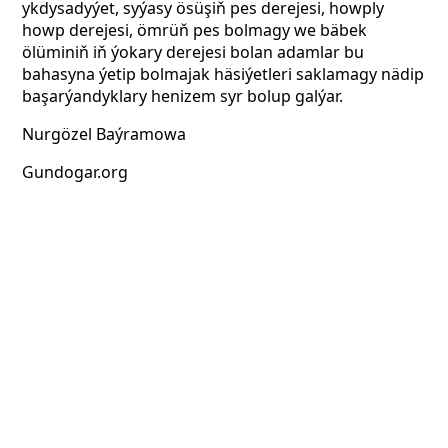
ykdysadyýet, syýasy ösüşiň pes derejesi, howply
howp derejesi, ömrüň pes bolmagy we bäbek
ölüminiň iň ýokary derejesi bolan adamlar bu
bahasyna ýetip bolmajak häsiýetleri saklamagy nädip
başarýandyklary henizem syr bolup galýar.
Nurgözel Baýramowa
Gundogar.org