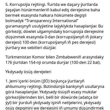
5. Korrupsiýa reýtingi. Ýurtda we daşary ýurtlarda
ýaşaýan hünärmenleriň kabul ediş derejesine baha
bermek esasynda halkara hökümete degişli
bolmadyk “Transparency International”
guramasynyň usulyýetine laýyklykda hasaplanýar. Bu
görkeziji, döwlet ulgamyndaky korrupsiýa derejesine
düşünmek esasynda 0-dan
(korrupsiýanyň iň ýokary
derejesi) 100-den (korrupsiýanyň iň pes derejesi)
ýurtlary we sebitleri düzýär.
Türkmenistan Komor bilen Zimbabweniň arasyndaky
176 ýurtdan 154-nji orunda durýar (100-den 22 bal).
Ykdysady ösüş derejeleri
1. Jemi içerki önüm (JIÖ) boýunça ýurtlaryň
ähliumumy reýtingi. Bütindünýä bankynyň usullaryna
görä hasaplanýar. Ykdysady ösüşiň esasy mukdar
görkezijilerinden biri, belli bir döwürde (adatça bir
ýyl) bir ýurduň ykdysady işiniň netijelerini, ykdysady
ösüş depginini we derejesini iň umumy düşündirmek