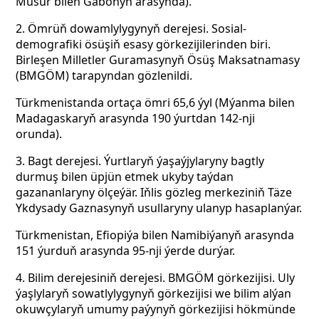
Müsür bilen Gabonyň arasynda).
2. Ömrüň dowamlylygynyň derejesi. Sosial-
demografiki ösüşiň esasy görkezijilerinden biri.
Birleşen Milletler Guramasynyň Ösüş Maksatnamasy
(BMGÖM) tarapyndan gözlenildi.
Türkmenistanda ortaça ömri 65,6 ýyl (Mýanma bilen
Madagaskaryň arasynda 190 ýurtdan 142-nji
orunda).
3. Bagt derejesi. Ýurtlaryň ýaşaýjylaryny bagtly
durmuş bilen üpjün etmek ukyby taýdan
gazananlaryny ölçeýär. Iňlis gözleg merkeziniň Täze
Ykdysady Gaznasynyň usullaryny ulanyp hasaplanýar.
Türkmenistan, Efiopiýa bilen Namibiýanyň arasynda
151 ýurduň arasynda 95-nji ýerde durýar.
4. Bilim derejesiniň derejesi. BMGÖM görkezijisi. Uly
ýaşlylaryň sowatlylygynyň görkezijisi we bilim alýan
okuwçylaryň umumy paýynyň görkezijisi hökmünde