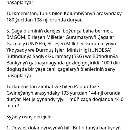
hasaplanýar.
Türkmenistan, Tunis bilen Kolumbiýanyň arasyndaky
180 ýurtdan 108-nji orunda durýar.
5. Çaga ölüminiň derejesi boýunça baha bermek.
BMGÖM, Birleşen Milletler Guramasynyň Çagalar
Gaznasy (UNISEF), Birleşen Milletler Guramasynyň
Ykdysady we Durmuş Işleri Ministrligi (UNDESA),
Bütindünýä Saglyk Guramasy (BSG) we Bütindünýä
Bankynyň gatnaşmagynda gözleg geçirildi. 1000 diri
dogluşda bir ýaşa çenli çagalaryň ölenleriniň sany
hasaplanýar.
Türkmenistan Zimbabwe bilen Papua Täze
Gwineýanyň arasyndaky 193 ýurtdan 144-nji orunda
durýar. Netije gynandyryjy: 1 müň çaga doglanda 44,6
ölüm!
Syýasy ösüş derejeleri
1. Döwlet dolandyryşynyň hili. Bütindünýä bankynyň