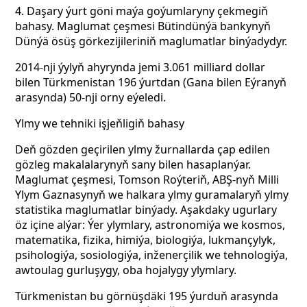
4. Daşary ýurt göni maýa goýumlaryny çekmegiň
bahasy. Maglumat çeşmesi Bütindünýä bankynyň
Dünýä ösüş görkezijileriniň maglumatlar binýadydyr.
2014-nji ýylyň ahyrynda jemi 3.061 milliard dollar
bilen Türkmenistan 196 ýurtdan (Gana bilen Eýranyň
arasynda) 50-nji orny eýeledi.
Ylmy we tehniki işjeňligiň bahasy
Deň gözden geçirilen ylmy žurnallarda çap edilen
gözleg makalalarynyň sany bilen hasaplanýar.
Maglumat çeşmesi, Tomson Roýteriň, ABŞ-nyň Milli
Ylym Gaznasynyň we halkara ylmy guramalaryň ylmy
statistika maglumatlar binýady. Aşakdaky ugurlary
öz içine alýar: Ýer ylymlary, astronomiýa we kosmos,
matematika, fizika, himiýa, biologiýa, lukmançylyk,
psihologiýa, sosiologiýa, inženerçilik we tehnologiýa,
awtoulag gurluşygy, oba hojalygy ylymlary.
Türkmenistan bu görnüşdäki 195 ýurduň arasynda