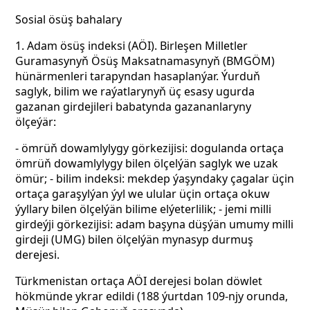
Sosial ösüş bahalary
1. Adam ösüş indeksi (AÖI). Birleşen Milletler
Guramasynyň Ösüş Maksatnamasynyň (BMGÖM)
hünärmenleri tarapyndan hasaplanýar. Ýurduň
saglyk, bilim we raýatlarynyň üç esasy ugurda
gazanan girdejileri babatynda gazananlaryny
ölçeýär:
- ömrüň dowamlylygy görkezijisi: dogulanda ortaça
ömrüň dowamlylygy bilen ölçelýän saglyk we uzak
ömür; - bilim indeksi: mekdep ýaşyndaky çagalar üçin
ortaça garaşylýan ýyl we ulular üçin ortaça okuw
ýyllary bilen ölçelýän bilime elýeterlilik; - jemi milli
girdeýji görkezijisi: adam başyna düşýän umumy milli
girdeji (UMG) bilen ölçelýän mynasyp durmuş
derejesi.
Türkmenistan ortaça AÖI derejesi bolan döwlet
hökmünde ykrar edildi (188 ýurtdan 109-njy orunda,