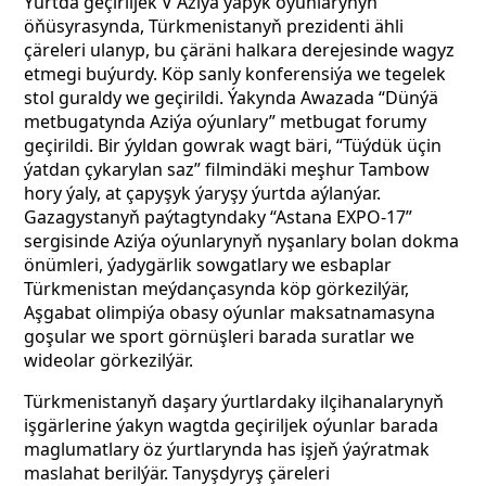
Ýurtda geçiriljek V Aziýa ýapyk oýunlarynyň
öňüsyrasynda, Türkmenistanyň prezidenti ähli
çäreleri ulanyp, bu çäräni halkara derejesinde wagyz
etmegi buýurdy. Köp sanly konferensiýa we tegelek
stol guraldy we geçirildi. Ýakynda Awazada “Dünýä
metbugatynda Aziýa oýunlary” metbugat forumy
geçirildi. Bir ýyldan gowrak wagt bäri, “Tüýdük üçin
ýatdan çykarylan saz” filmindäki meşhur Tambow
hory ýaly, at çapyşyk ýaryşy ýurtda aýlanýar.
Gazagystanyň paýtagtyndaky “Astana EXPO-17”
sergisinde Aziýa oýunlarynyň nyşanlary bolan dokma
önümleri, ýadygärlik sowgatlary we esbaplar
Türkmenistan meýdançasynda köp görkezilýär,
Aşgabat olimpiýa obasy oýunlar maksatnamasyna
goşular we sport görnüşleri barada suratlar we
wideolar görkezilýär.
Türkmenistanyň daşary ýurtlardaky ilçihanalarynyň
işgärlerine ýakyn wagtda geçiriljek oýunlar barada
maglumatlary öz ýurtlarynda has işjeň ýaýratmak
maslahat berilýär. Tanyşdyryş çäreleri