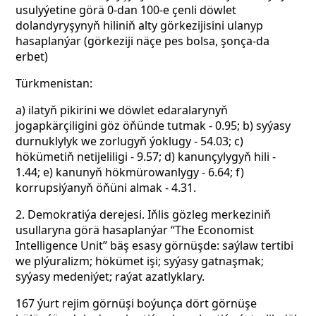
usulyýetine görä 0-dan 100-e çenli döwlet
dolandyryşynyň hiliniň alty görkezijisini ulanyp
hasaplanýar (görkeziji näçe pes bolsa, şonça-da
erbet)
Türkmenistan:
a) ilatyň pikirini we döwlet edaralarynyň
jogapkärçiligini göz öňünde tutmak - 0.95; b) syýasy
durnuklylyk we zorlugyň ýoklugy - 54.03; c)
hökümetiň netijeliligi - 9.57; d) kanunçylygyň hili -
1.44; e) kanunyň hökmürowanlygy - 6.64; f)
korrupsiýanyň öňüni almak - 4.31.
2. Demokratiýa derejesi. Iňlis gözleg merkeziniň
usullaryna görä hasaplanýar “The Economist
Intelligence Unit” bäş esasy görnüşde: saýlaw tertibi
we plýuralizm; hökümet işi; syýasy gatnaşmak;
syýasy medeniýet; raýat azatlyklary.
167 ýurt rejim görnüşi boýunça dört görnüşe