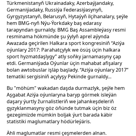
Türkmenistanyň Ukrainadaky, Azerbaýjandaky,
Germaniýadaky, Russiýa Federasiýasynyň,
Gyrgyzystanyň, Belarusyň, Hytaýyň ilçihanalary, şeýle
hem BMG-nyň Nýu-Ýorkdaky baş edarasy
tarapyndan gurnaldy. BMG Baş Assambleýasy resmi
resminama hökmünde şu ýylyň aprel aýynda
Awazada geçirilen Halkara sport kongresiniň “Aziýa
oýunlary 2017: Parahatçylyk we ösüş üçin halkara
sport hyzmatdaşlygy” atly soňky jarnamasyny çap
etdi. Germaniýada Oýunlar üçin mahabat afişalary
bolan awtobuslar işläp başlady. “Aziýa oýunlary 2017”
tematiki sergisiniň açylyşy Pekinde
gurnaldy...
Bu "möhüm" wakadan daşda durmazlyk, şeýle hem
Aşgabat Aziýa oýunlaryna baryp görmek isleýän
daşary ýurtly žurnalistleriň we jahankeşdeleriň
gyzyklanmasyny göz öňünde tutmak üçin biz öz
gezegimizde mümkin boljak ýurt barada käbir
statistiki maglumatlary hödürleýäris.
Ähli maglumatlar resmi çeşmelerden alnan.