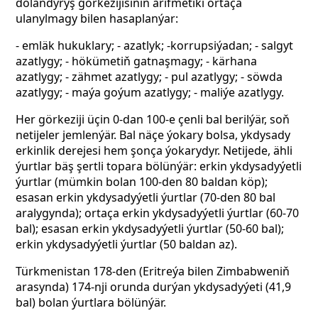
dolandyryş görkezijisiniň arifmetiki ortaça
ulanylmagy bilen hasaplanýar:
- emläk hukuklary; - azatlyk; -korrupsiýadan; - salgyt
azatlygy; - hökümetiň gatnaşmagy; - kärhana
azatlygy; - zähmet azatlygy; - pul azatlygy; - söwda
azatlygy; - maýa goýum azatlygy; - maliýe azatlygy.
Her görkeziji üçin 0-dan 100-e çenli bal berilýär, soň
netijeler jemlenýär. Bal näçe ýokary bolsa, ykdysady
erkinlik derejesi hem şonça ýokarydyr. Netijede, ähli
ýurtlar bäş şertli topara bölünýär: erkin ykdysadyýetli
ýurtlar (mümkin bolan 100-den 80 baldan köp);
esasan erkin ykdysadyýetli ýurtlar (70-den 80 bal
aralygynda); ortaça erkin ykdysadyýetli ýurtlar (60-70
bal); esasan erkin ykdysadyýetli ýurtlar (50-60 bal);
erkin ykdysadyýetli ýurtlar (50 baldan az).
Türkmenistan 178-den (Eritreýa bilen Zimbabweniň
arasynda) 174-nji orunda durýan ykdysadyýeti (41,9
bal) bolan ýurtlara bölünýär.