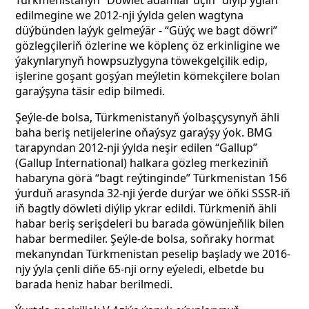
Türkmenistanyň “Döwlet adamlar üçin”
diýip yglan
edilmegine we 2012-nji ýylda gelen wagtyna
düýbünden laýyk gelmeýär - “Güýç we bagt döwri”
gözlegçileriň özlerine we köplenç öz erkinligine we
ýakynlarynyň howpsuzlygyna töwekgelçilik edip,
işlerine goşant goşýan meýletin kömekçilere bolan
garaýşyna täsir edip bilmedi.
Şeýle-de bolsa, Türkmenistanyň ýolbaşçysynyň ähli
baha beriş netijelerine oňaýsyz garaýşy ýok. BMG
tarapyndan 2012-nji ýylda neşir edilen “Gallup”
(Gallup International) halkara gözleg merkeziniň
habaryna görä “bagt reýtinginde” Türkmenistan 156
ýurduň arasynda 32-nji ýerde durýar we öňki SSSR-iň
iň bagtly döwleti diýlip ykrar edildi. Türkmeniň ähli
habar beriş serişdeleri bu barada göwünjeňlik bilen
habar bermediler. Şeýle-de bolsa, soňraky hormat
mekanyndan Türkmenistan peselip başlady we 2016-
njy ýyla çenli diňe 65-nji orny eýeledi, elbetde bu
barada heniz habar berilmedi.