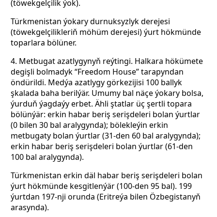
(töwekgelçilik ýok).
Türkmenistan ýokary durnuksyzlyk derejesi
(töwekgelçilikleriň möhüm derejesi) ýurt hökmünde
toparlara bölüner.
4. Metbugat azatlygynyň reýtingi. Halkara hökümete
degişli bolmadyk “Freedom House” tarapyndan
öndürildi. Medýa azatlygy görkezijisi 100 ballyk
şkalada baha berilýär. Umumy bal näçe ýokary bolsa,
ýurduň ýagdaýy erbet. Ähli ştatlar üç şertli topara
bölünýär: erkin habar beriş serişdeleri bolan ýurtlar
(0 bilen 30 bal aralygynda); bölekleýin erkin
metbugaty bolan ýurtlar (31-den 60 bal aralygynda);
erkin habar beriş serişdeleri bolan ýurtlar (61-den
100 bal aralygynda).
Türkmenistan erkin däl habar beriş serişdeleri bolan
ýurt hökmünde kesgitlenýär (100-den 95 bal). 199
ýurtdan 197-nji orunda (Eritreýa bilen Özbegistanyň
arasynda).