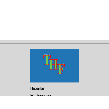
Habarlar
Multimediýa
Hasabat