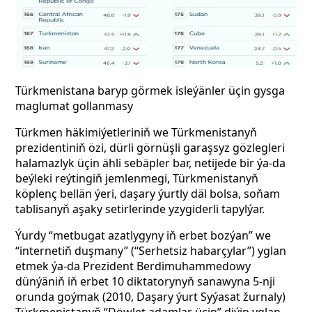
Türkmenistana baryp görmek isleýänler üçin gysga
maglumat gollanmasy
Türkmen häkimiýetleriniň we Türkmenistanyň
prezidentiniň özi, dürli görnüşli garaşsyz gözlegleri
halamazlyk üçin ähli sebäpler bar, netijede bir ýa-da
beýleki reýtingiň jemlenmegi, Türkmenistanyň
köplenç bellän ýeri, daşary ýurtly däl bolsa, soňam
tablisanyň aşaky setirlerinde yzygiderli tapylýar.
Ýurdy “metbugat azatlygyny iň erbet bozýan” we
“internetiň duşmany” (“Serhetsiz habarçylar”) yglan
etmek ýa-da Prezident Berdimuhammedowy
dünýäniň iň erbet 10 diktatorynyň sanawyna 5-nji
orunda goýmak (2010, Daşary ýurt Syýasat žurnaly)