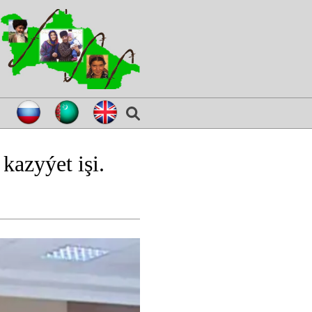
azyýet işi.