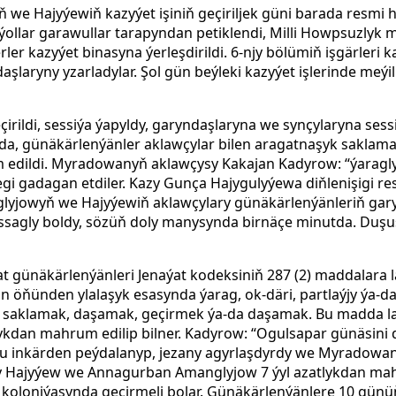
e Hajyýewiň kazyýet işiniň geçiriljek güni barada resmi ha
ýollar garawullar tarapyndan petiklendi, Milli Howpsuzlyk mi
erler kazyýet binasyna ýerleşdirildi. 6-njy bölümiň işgärleri 
laryny yzarladylar. Şol gün beýleki kazyýet işlerinde meýille
eçirildi, sessiýa ýapyldy, garyndaşlaryna we synçylaryna se
da, günäkärlenýänler aklawçylar bilen aragatnaşyk saklam
edildi. Myradowanyň aklawçysy Kakajan Kadyrow: “ýaragl
i gadagan etdiler. Kazy Gunça Hajygulyýewa diňlenişigi re
anglyjowyň we Hajyýewiň aklawçylary günäkärlenýänleriň g
agly boldy, sözüň doly manysynda birnäçe minutda. Duşuş
t günäkärlenýänleri Jenaýat kodeksiniň 287 (2) maddalara l
 öňünden ylalaşyk esasynda ýarag, ok-däri, partlaýjy ýa-da
 saklamak, daşamak, geçirmek ýa-da daşamak. Bu madda laý
tlykdan mahrum edilip bilner. Kadyrow: “Ogulsapar günäsini
 inkärden peýdalanyp, jezany agyrlaşdyrdy we Myradowany
 Hajyýew we Annagurban Amanglyjow 7 ​​ýyl azatlykdan mah
 koloniýasynda geçirmeli bolar. Günäkärlenýänlere 10 günüň