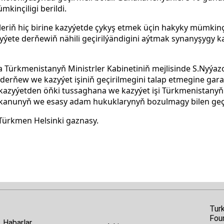
kinçiligi berildi.
eriň hiç birine kazyýetde çykyş etmek üçin hakyky mümkinçi
ýete derňewiň nähili geçirilýändigini aýtmak synanyşygy k
nda Türkmenistanyň Ministrler Kabinetiniň mejlisinde S.Nyý
k derňew we kazyýet işiniň geçirilmegini talap etmegine ga
 kazyýetden öňki tussaghana we kazyýet işi Türkmenistanyň
kanunyň we esasy adam hukuklarynyň bozulmagy bilen geçiril
ürkmen Helsinki gaznasy.
Tur
Fou
Habarlar