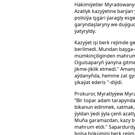
Häkimiýetler Myradowanyň w
Azatlyk kazyýetine barýan 
polisiýa işgäri ýaragly esg
garyndaşlaryny we duýgudaş
ýatyryldy.
Kazyýet işi berk rejimde g
berilmedi. Mundan başga-
mümkinçiliginden mahrum 
Ogulsaparyň ýanyna gitmeg
jikme-jiklik etmedi." Am
aýdanyňda, hemme zat gyss
şikaýat ederis "-diýdi.
Prokuror, Myratlyýew Myra
“Bir topar adam tarapyndan
bikanun edinmek, satmak,
ýyldan ýedi ýyla çenli aza
Muňa garamazdan, kazy bu
mahrum etdi." Sapardurdy
bolsa hökümini berk rejim