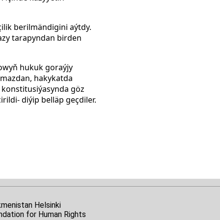
lik berilmändigini aýtdy.
azy tarapyndan birden
azowyň
hukuk goraýjy
ramazdan, hakykatda
 konstitusiýasynda göz
di- diýip belläp geçdiler.
kmenistan Helsinki
ndation for Human Rights