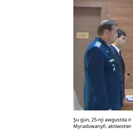
Şu gün, 25-nji awgustda ir
Myradowanyň, aktiwistler 