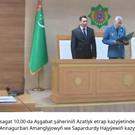
 sagat 10.00-da Aşgabat şäheriniň Azatlyk etrap kazyýetinde
Annagurban Amanglyjowyň we Sapardurdy Hajyýewiň kazyýet 