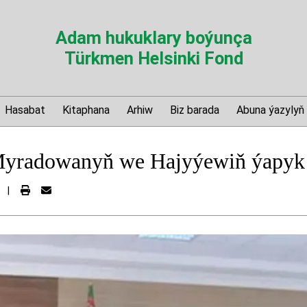
Adam hukuklary boýunça
Türkmen Helsinki Fond
Hasabat
Kitaphana
Arhiw
Biz barada
Abuna ýazylyň
yradowanyň we Hajyýewiň ýapyk k
|