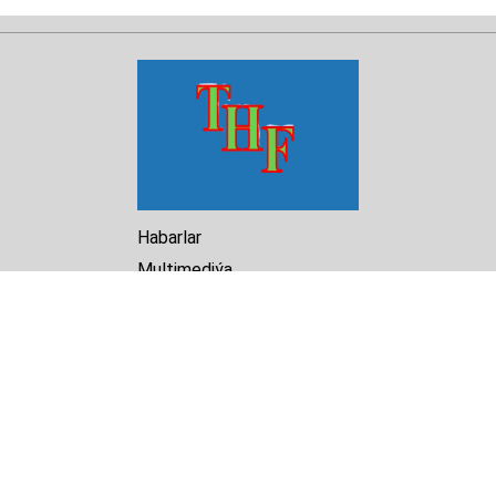
Habarlar
Multimediýa
Hasabat
Kitaphana
Arhiw
Biz barada
Turkmenistan Helsinki
Foundation for Human Rights