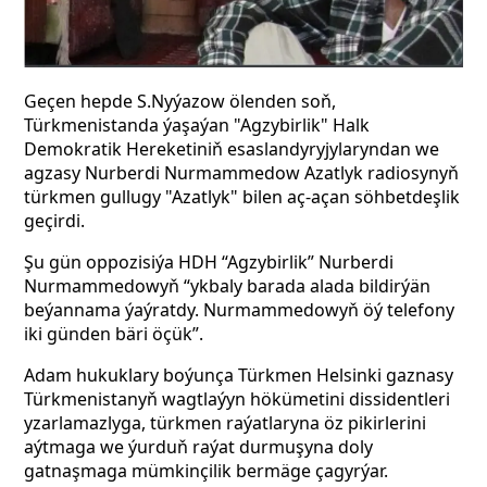
Geçen hepde S.Nyýazow ölenden soň,
Türkmenistanda ýaşaýan "Agzybirlik" Halk
Demokratik Hereketiniň esaslandyryjylaryndan we
agzasy Nurberdi Nurmammedow Azatlyk radiosynyň
türkmen gullugy "Azatlyk" bilen aç-açan söhbetdeşlik
geçirdi.
Şu gün oppozisiýa HDH
“Agzybirlik”
Nurberdi
Nurmammedowyň “ykbaly barada alada bildirýän
beýannama ýaýratdy. Nurmammedowyň öý telefony
iki günden bäri öçük”.
Adam hukuklary boýunça Türkmen Helsinki gaznasy
Türkmenistanyň wagtlaýyn hökümetini dissidentleri
yzarlamazlyga, türkmen raýatlaryna öz pikirlerini
aýtmaga we ýurduň raýat durmuşyna doly
gatnaşmaga mümkinçilik bermäge çagyrýar.