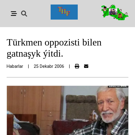
Türkmen oppozisti bilen
gatnaşyk ýitdi.
Habarlar
|
25 Dekabr 2006
|