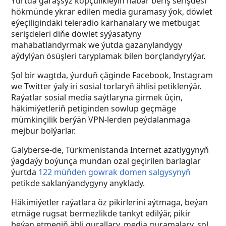
Ýurtda garaşsyz köpçülikleýin habar beriş serişdesi
hökmünde ykrar edilen media guramasy ýok, döwlet
eýeçiligindäki teleradio kärhanalary we metbugat
serişdeleri diňe döwlet syýasatyny
mahabatlandyrmak we ýutda gazanylandygy
aýdylýan ösüşleri taryplamak bilen borçlandyrylýar.
Şol bir wagtda, ýurduň çäginde Facebook, Instagram
we Twitter ýaly iri sosial torlaryň ählisi petiklenýär.
Raýatlar sosial media saýtlaryna girmek üçin,
häkimiýetleriň petiginden sowlup geçmäge
mümkinçilik berýän VPN-lerden peýdalanmaga
mejbur bolýarlar.
Galyberse-de, Türkmenistanda Internet azatlygynyň
ýagdaýy boýunça mundan ozal geçirilen barlaglar
ýurtda
122 müňden gowrak domen salgysynyň
petikde saklanýandygyny anyklady.
Häkimiýetler raýatlara öz pikirlerini aýtmaga, beýan
etmäge rugsat bermezlikde tankyt edilýär, pikir
beýan etmegiň ähli gurallary, media guramalary, şol