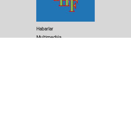
Habarlar
Multimediýa
Hasabat
Kitaphana
Arhiw
Biz barada
Turkmenistan Helsinki
Foundation for Human Rights
25 Knaz Dondukov str., ap.2
Varna, 9000
Bulgaria
Tel.
+359 52 609854