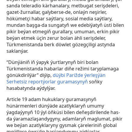
sanda teleradio kärhanalary, metbugat serişdeleri,
gazet-žurnallar, galyberse-de, onlaýn neşirler,
hökümetçi habar saýtlary, sosial media saýtlary,
mundan başga-da sungatyň we edebiýatyň üsti bilen
pikir beýan etmegiň gurallary, umuman, erkin pikir
beýan etmek üçin zerur bolan ähli serişdeler,
Türkmenistanda berk döwlet gözegçiligi astynda
saklanýar.
“Dünýäniň iň ýapyk ýurtlarynyň biri bolan
Türkmenistanda habarlar diňe režimi taryplamaga
gönükdirilýär” diýip,
düýbi Parižde ýerleşýän
Serhetsiz reportýorlar guramasynyň
soňky
hasabatynda aýdylýar.
Article 19 adam hukuklary guramasynyň
hünärmenleri dünýäde azatlyklaryň umumy
ýagdaýynyň 10 ýyl öňküsi bilen deňeşdirilende has-
da ýaramazlaşandygyny, adamlaryň maglumat, pikir
we beýan azatlyklaryny gysmak çäreleriniň global
meýillere öwrülip barýandygyny aýdýarlar.