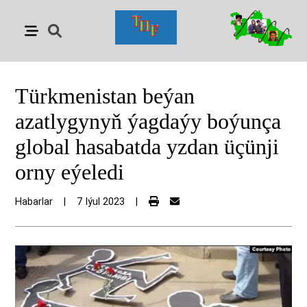
Türkmenistan beýan
azatlygynyň ýagdaýy boýunça
global hasabatda yzdan üçünji
orny eýeledi
Habarlar
|
7 Iýul 2023
|