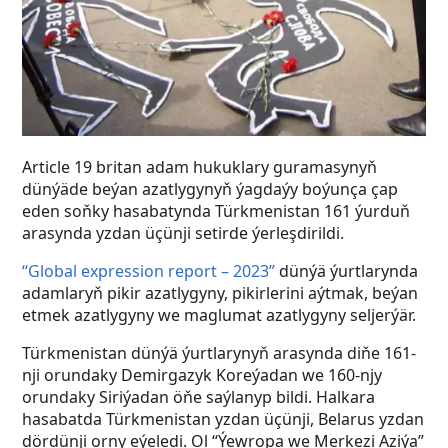
Article 19 britan adam hukuklary guramasynyň
dünýäde beýan azatlygynyň ýagdaýy boýunça çap
eden soňky hasabatynda Türkmenistan 161 ýurduň
arasynda yzdan üçünji setirde ýerleşdirildi.
“Global expression report – 2023”
dünýä ýurtlarynda
adamlaryň pikir azatlygyny, pikirlerini aýtmak, beýan
etmek azatlygyny we maglumat azatlygyny seljerýär.
Türkmenistan dünýä ýurtlarynyň arasynda diňe 161-
nji orundaky Demirgazyk Koreýadan we 160-njy
orundaky Siriýadan öňe saýlanyp bildi. Halkara
hasabatda Türkmenistan yzdan üçünji, Belarus yzdan
dördünji orny eýeledi. Ol “Ýewropa we Merkezi Aziýa”