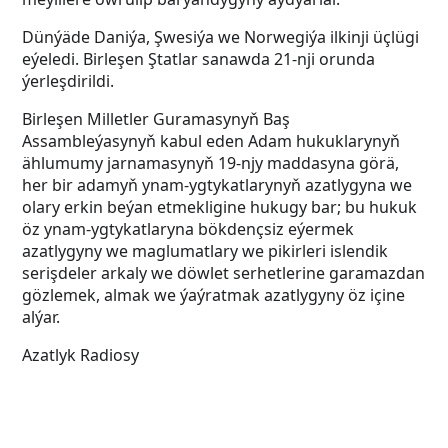
Dünýäde Daniýa, Şwesiýa we Norwegiýa ilkinji üçlügi
eýeledi. Birleşen Ştatlar sanawda 21-nji orunda
ýerleşdirildi.
Birleşen Milletler Guramasynyň Baş
Assambleýasynyň kabul eden Adam hukuklarynyň
ählumumy jarnamasynyň 19-njy maddasyna görä,
her bir adamyň ynam-ygtykatlarynyň azatlygyna we
olary erkin beýan etmekligine hukugy bar; bu hukuk
öz ynam-ygtykatlaryna bökdençsiz eýermek
azatlygyny we maglumatlary we pikirleri islendik
serişdeler arkaly we döwlet serhetlerine garamazdan
gözlemek, almak we ýaýratmak azatlygyny öz içine
alýar.
Azatlyk Radiosy