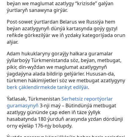
beýan we maglumat azatlygy “krizisde” galýan
ýurtlaryň sanawyna girýär.
Post-sowet ýurtlardan Belarus we Russiýa hem
beýan azatlygynyň dünýä kartasynda goýy gyzyl
reňkde görkezilýär we iň yzdaky kategoriýada orun
alýar.
Adam hukuklaryny goraýjy halkara guramalar
ýyllarboýy Türkmenistanda söz, beýan, metbugat,
pikir, din-wyždan we maglumat azatlygynyň
ýagdaýyna alada bildirip gelýärler. Hususan-da,
türkmen häkimiýetleri söz we metbugat azatlygyny
berk çäklendirmekde tankyt edilýär
.
Ýatlasak, Türkmenistan
Serhetsiz reportýorlar
guramasynyň
3-nji maý – Bütindünýä metbugat
azatlygy gününde çap eden iň täze ýyllyk
hasabatynda 180 ýurduň arasynda yzdan dördünji
orny eýeläp 176-njy bolupdy.