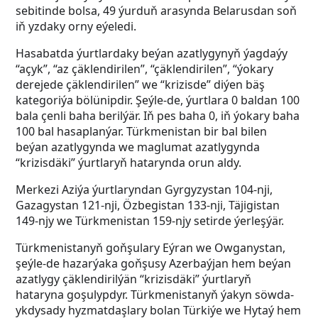
sebitinde bolsa, 49 ýurduň arasynda Belarusdan soň
iň yzdaky orny eýeledi.
Hasabatda ýurtlardaky beýan azatlygynyň ýagdaýy
“açyk”, “az çäklendirilen”, “çäklendirilen”, “ýokary
derejede çäklendirilen” we “krizisde” diýen bäş
kategoriýa bölünipdir. Şeýle-de, ýurtlara 0 baldan 100
bala çenli baha berilýär. Iň pes baha 0, iň ýokary baha
100 bal hasaplanýar. Türkmenistan bir bal bilen
beýan azatlygynda we maglumat azatlygynda
“krizisdäki” ýurtlaryň hatarynda orun aldy.
Merkezi Aziýa ýurtlaryndan Gyrgyzystan 104-nji,
Gazagystan 121-nji, Özbegistan 133-nji, Täjigistan
149-njy we Türkmenistan 159-njy setirde ýerleşýär.
Türkmenistanyň goňşulary Eýran we Owganystan,
şeýle-de hazarýaka goňşusy Azerbaýjan hem beýan
azatlygy çäklendirilýän “krizisdäki” ýurtlaryň
hataryna goşulypdyr. Türkmenistanyň ýakyn söwda-
ykdysady hyzmatdaşlary bolan Türkiýe we Hytaý hem