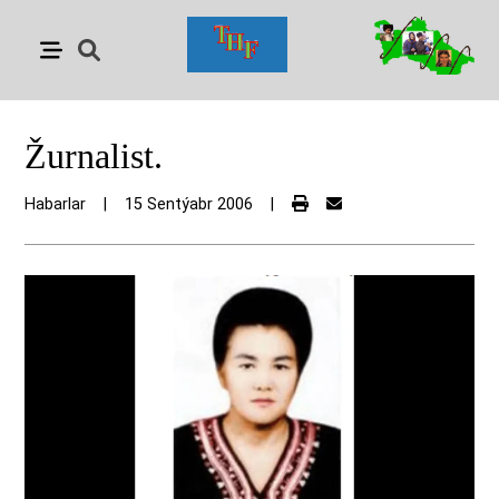
Žurnalist.
Habarlar
|
15 Sentýabr 2006
|