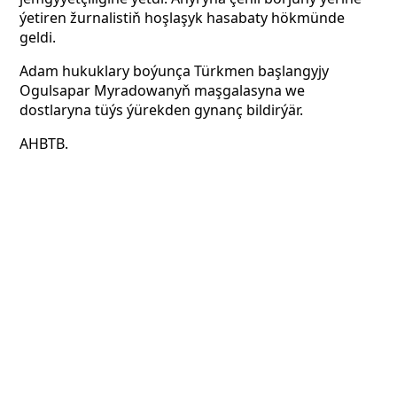
ýetiren žurnalistiň hoşlaşyk hasabaty hökmünde
geldi.
Adam hukuklary boýunça Türkmen başlangyjy
Ogulsapar Myradowanyň maşgalasyna we
dostlaryna tüýs ýürekden gynanç bildirýär.
AHBTB.