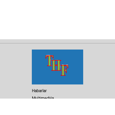
Habarlar
Multimediýa
Hasabat
Kitaphana