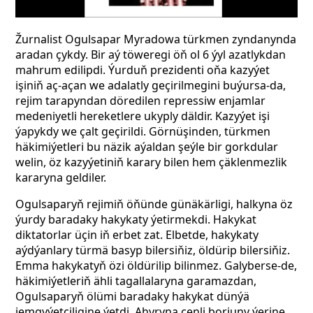
Žurnalist Ogulsapar Myradowa türkmen zyndanynda
aradan çykdy. Bir aý töweregi öň ol 6 ýyl azatlykdan
mahrum edilipdi. Ýurduň prezidenti oňa kazyýet
işiniň aç-açan we adalatly geçirilmegini buýursa-da,
rejim tarapyndan döredilen repressiw enjamlar
medeniyetli hereketlere ukyply däldir. Kazyýet işi
ýapykdy we çalt geçirildi. Görnüşinden, türkmen
häkimiýetleri bu näzik aýaldan şeýle bir gorkdular
welin, öz kazyýetiniň karary bilen hem çäklenmezlik
kararyna geldiler.
Ogulsaparyň rejimiň öňünde günäkärligi, halkyna öz
ýurdy baradaky hakykaty ýetirmekdi. Hakykat
diktatorlar üçin iň erbet zat. Elbetde, hakykaty
aýdýanlary türmä basyp bilersiňiz, öldürip bilersiňiz.
Emma hakykatyň özi öldürilip bilinmez. Galyberse-de,
häkimiýetleriň ähli tagallalaryna garamazdan,
Ogulsaparyň ölümi baradaky hakykat dünýä
jemgyýetçiligine ýetdi. Ahyryna çenli borjuny ýerine