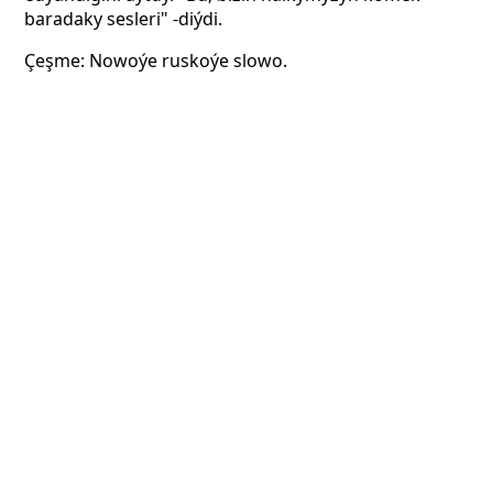
baradaky sesleri" -diýdi.
Çeşme: Nowoýe ruskoýe slowo.