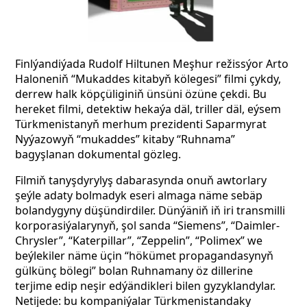
Finlýandiýada Rudolf Hiltunen Meşhur režissýor Arto
Haloneniň “Mukaddes kitabyň kölegesi” filmi çykdy,
derrew halk köpçüliginiň ünsüni özüne çekdi. Bu
hereket filmi, detektiw hekaýa däl, triller däl, eýsem
Türkmenistanyň merhum prezidenti Saparmyrat
Nyýazowyň “mukaddes” kitaby “Ruhnama”
bagyşlanan dokumental gözleg.
Filmiň tanyşdyrylyş dabarasynda onuň awtorlary
şeýle adaty bolmadyk eseri almaga näme sebäp
bolandygyny düşündirdiler. Dünýäniň iň iri transmilli
korporasiýalarynyň, şol sanda “Siemens”, “Daimler-
Chrysler”, “Katerpillar”, “Zeppelin”, “Polimex” we
beýlekiler näme üçin “hökümet propagandasynyň
gülkünç bölegi” bolan Ruhnamany öz dillerine
terjime edip neşir edýändikleri bilen gyzyklandylar.
Netijede: bu kompaniýalar Türkmenistandaky