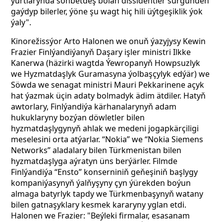
ýurtlarynda söhbetdeş bolan dissidentler sürgünden
gaýdyp bilerler, ýöne şu wagt hiç hili üýtgeşiklik ýok
ýaly".
Kinorežissýor Arto Halonen we onuň ýazyjysy Kewin
Frazier Finlýandiýanyň Daşary işler ministri Ilkke
Kanerwa (häzirki wagtda Ýewropanyň Howpsuzlyk
we Hyzmatdaşlyk Guramasyna ýolbaşçylyk edýär) we
Söwda we senagat ministri Mauri Pekkarinene açyk
hat ýazmak üçin adaty bolmadyk ädim ätdiler. Hatyň
awtorlary, Finlýandiýa kärhanalarynyň adam
hukuklaryny bozýan döwletler bilen
hyzmatdaşlygynyň ahlak we medeni jogapkärçiligi
meselesini orta atýarlar. “Nokia” we “Nokia Siemens
Networks” aladalary bilen Türkmenistan bilen
hyzmatdaşlyga aýratyn üns berýärler. Filmde
Finlýandiýa “Ensto” konserniniň geňeşiniň başlygy
kompaniýasynyň ýalňyşyny çyn ýürekden boýun
almaga batyrlyk tapdy we Türkmenbaşynyň watany
bilen gatnaşyklary kesmek kararyny yglan etdi.
Halonen we Frazier: "Beýleki firmalar, esasanam