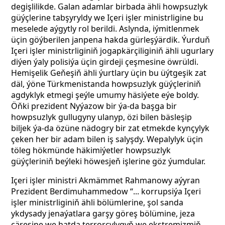
degişlilikde. Galan adamlar birbada ähli howpsuzlyk
güýçlerine tabşyryldy we Içeri işler ministrligine bu
meselede aýgytly rol berildi. Aslynda, iýmitlenmek
üçin göýberilen janpena hakda gürleşýärdik. Ýurduň
Içeri işler ministrliginiň jogapkärçiliginiň ähli ugurlary
diýen ýaly polisiýa üçin girdeji çeşmesine öwrüldi.
Hemişelik Geňeşiň ähli ýurtlary üçin bu üýtgeşik zat
däl, ýöne Türkmenistanda howpsuzlyk güýçleriniň
agdyklyk etmegi şeýle umumy häsiýete eýe boldy.
Öňki prezident Nyýazow bir ýa-da başga bir
howpsuzlyk gullugyny ulanyp, özi bilen bäsleşip
biljek ýa-da özüne nädogry bir zat etmekde kynçylyk
çeken her bir adam bilen iş salyşdy. Wepalylyk üçin
töleg hökmünde häkimiýetler howpsuzlyk
güýçleriniň beýleki höwesjeň işlerine göz ýumdular.
Içeri işler ministri Akmämmet Rahmanowy aýyran
Prezident Berdimuhammedow “... korrupsiýa Içeri
işler ministrliginiň ähli bölümlerine, şol sanda
ykdysady jenaýatlara garşy göreş bölümine, jeza
çäresine we hatda terrorçylygyň we ekstremizmiň