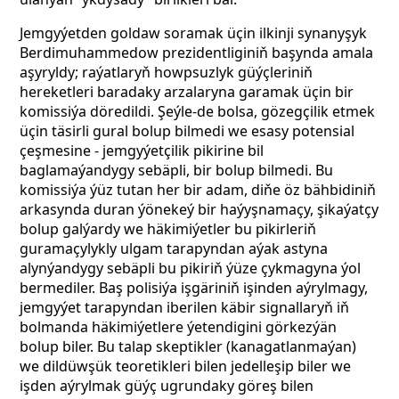
Jemgyýetden goldaw soramak üçin ilkinji synanyşyk
Berdimuhammedow prezidentliginiň başynda amala
aşyryldy; raýatlaryň howpsuzlyk güýçleriniň
hereketleri baradaky arzalaryna garamak üçin bir
komissiýa döredildi. Şeýle-de bolsa, gözegçilik etmek
üçin täsirli gural bolup bilmedi we esasy potensial
çeşmesine - jemgyýetçilik pikirine bil
baglamaýandygy sebäpli, bir bolup bilmedi. Bu
komissiýa ýüz tutan her bir adam, diňe öz bähbidiniň
arkasynda duran ýönekeý bir haýyşnamaçy, şikaýatçy
bolup galýardy we häkimiýetler bu pikirleriň
guramaçylykly ulgam tarapyndan aýak astyna
alynýandygy sebäpli bu pikiriň ýüze çykmagyna ýol
bermediler. Baş polisiýa işgäriniň işinden aýrylmagy,
jemgyýet tarapyndan iberilen käbir signallaryň iň
bolmanda häkimiýetlere ýetendigini görkezýän
bolup biler. Bu talap skeptikler (kanagatlanmaýan)
we dildüwşük teoretikleri bilen jedelleşip biler we
işden aýrylmak güýç ugrundaky göreş bilen