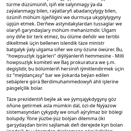
türme düzümüniň, işiň ele salynmagy ýa-da
zaýalanmagy bilen, raýatlaryň abadançylygy bilen,
özüniň möhüm işjeňligini we durmuşa ukyplylygyny
üpjün etmek. Derňew astyndakylardan tussaglar we
olaryň garyndaşlary möhüm mehanizmdir. Ulgam
ony diňe bir terk etmez, bu ölüme deňdir we tertibi
dikeltmek üçin bellenen islendik täze ministr
batgalyk ýaly ulgama siňer we ony özüne öwürer. Bu,
"howpsuzlyk işgärleri" diýilýänleriň hemmesine - Milli
howpsuzlyk komiteti we Baş prokuratura we ş.m.
degişlidir, bu bölümleriň hersiniň iýmitlendirmek üçin
öz “meýdançasy” bar we ýokarda beýan edilen
sebäplere görä Berdimuhammedowyň ähli işlerine
päsgelçilik bolar.
Täze prezidentiň beýle ak we ýymşajykdygyny göz
öňüne getirmek asla mümkin däl, özi-de Nyýazow
sistemasyndan çykypdy we onuň aýrylmaz bir bölegi
bolupdy. Ýöne ýüzbe-ýüz bolýan dilemma (iki
garşydaşdan birini saýlamak deň derejede kyn bolan