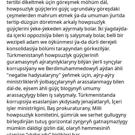
tertibi dikeltmek üçin göreşmek möhüm däl,
howpsuzlyk güýçlerini güýç ugrundaky göreşdäki
çeşmelerden mahrum etmek ýa-da umuman ýurtda
tertip-düzgün döretmek arkaly howpsuzlyk
güýçlerini ýeke-ýekeden aýyrmaly bolar. Iki ýagdaýda-
da içerki oppozisiýa bilen iş salyşmaly bolar, belli bir
wezipeli adam we öýkünmesi ýa-da dürli derejeli
konsolidasiýa bölümi tarapyndan görkezilýär.
Türkmenistanyň howpsuzlyk güýçleriniň
guramasynyň aýratynlyklaryny bilýän ýerli synçylar
korrupsiýany we Berdimuhammedowyň aýdan ähli
"negatiw hadysalaryny" ýeňmek üçin, aýry-aýry
ministrlikleriň ýolbaşçylarynyň arassalanmagy bilen
däl-de, eýsem ähli güýç blogynyň umumy
arassaçylygy bilen iş salyşmaly. Türkmenistanda
korrupsiýa esaslanýan ykdysady jenaýatlaryň, Içeri
işler ministrligini, Baş prokuraturany, Milli
howpsuzlyk komitetini, gümrük we serhet gullugyny
birleşdirýän tutuş gorizontal zynjyryň gatnaşmazlygy
mümkin däldigi gizlin däl, olaryň hemmesiniň
ulanýan “ykdysady” birlikleri bar.