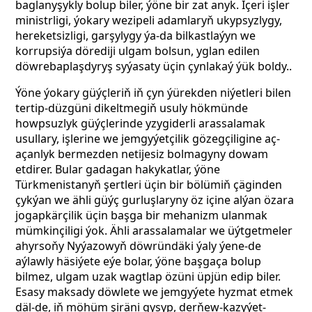
baglanyşykly bolup biler, ýöne bir zat anyk. Içeri işler
ministrligi, ýokary wezipeli adamlaryň ukypsyzlygy,
hereketsizligi, garşylygy ýa-da bilkastlaýyn we
korrupsiýa dörediji ulgam bolsun, yglan edilen
döwrebaplaşdyryş syýasaty üçin çynlakaý ýük boldy..
Ýöne ýokary güýçleriň iň çyn ýürekden niýetleri bilen
tertip-düzgüni dikeltmegiň usuly hökmünde
howpsuzlyk güýçlerinde yzygiderli arassalamak
usullary, işlerine we jemgyýetçilik gözegçiligine aç-
açanlyk bermezden netijesiz bolmagyny dowam
etdirer. Bular gadagan hakykatlar, ýöne
Türkmenistanyň şertleri üçin bir bölümiň çäginden
çykýan we ähli güýç gurluşlaryny öz içine alýan özara
jogapkärçilik üçin başga bir mehanizm ulanmak
mümkinçiligi ýok. Ähli arassalamalar we üýtgetmeler
ahyrsoňy Nyýazowyň döwründäki ýaly ýene-de
aýlawly häsiýete eýe bolar, ýöne başgaça bolup
bilmez, ulgam uzak wagtlap özüni üpjün edip biler.
Esasy maksady döwlete we jemgyýete hyzmat etmek
däl-de, iň möhüm şiräni gysyp, derňew-kazyýet-