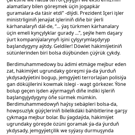
alamatlary bilen göreşmek üçin jogapkär
guramalara-da täsir etdi” -diýdi. Prezident Içeri işler
ministrliginiň jenaýat işleriniň diňe bir ýerli
kärhanalaryň däl-de, “... ýaş türkmen kärhanalary
üçin emeli kynçylyklar gurady ...”, şeýle hem daşary
ýurt kompaniýalarynyň işini çylşyrymlaşdyryp
başlandygyny aýtdy. Geldiler! Döwlet häkimiýetiniň
sütünlerinden biri bolsa düýbünden çüýrük çykdy.
Berdimuhammedowy bu ädimi etmäge mejbur eden
zat, häkimiýet ugrundaky göreşmi ýa-da ýurduň
ykdysadyýetini bogup, jemgyýeti terrorlaýan polisiýa
gan döküjilerini kowmak islegi - wagt görkezer. Ýöne
bolup geçen işden aýyrmagyň diňe indiki işleriň
başlangyjydygyny öňe sürmek mümkin.
Berdimuhammedowyň haýsy sebäpleri bolsa-da,
howpsuzlyk güýçleriniň bilelikdäki bähbitlerine garşy
çykmaga mejbur bolar. Bu ýagdaýda, häkimiýet
ugrundaky göreşde özüni goramak ýa-da ýurduň
ykdysady, jemgyýetçilik we syýasy durmuşynda