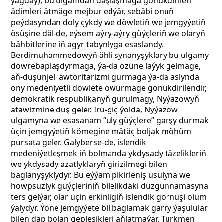
ýagdaý), bu ulgamdan daşlaşmaga gönükdirilen
ädimleri ätmäge mejbur edýär, sebäbi onuň
peýdasyndan doly çykdy we döwletiň we jemgyýetiň
ösüşine däl-de, eýsem aýry-aýry güýçleriň we olaryň
bähbitlerine iň agyr tabynlyga esaslandy.
Berdimuhammedowyň ähli synanyşyklary bu ulgamy
döwrebaplaşdyrmaga, ýa-da özüne laýyk gelmäge,
aň-düşünjeli awtoritarizmi gurmaga ýa-da aslynda
ony medeniyetli döwlete öwürmäge gönükdirilendir,
demokratik respublikanyň gurulmagy, Nyýazowyň
atawizmine duş geler.
Iru-giç ýolda, Nyýazow
ulgamyna we esasanam “uly güýçlere” garşy durmak
üçin jemgyýetiň kömegine mätäç boljak möhüm
pursata geler. Galyberse-de, islendik
medeniýetleşmek iň bolmanda ykdysady täzelikleriň
we ykdysady azatlyklaryň girizilmegi bilen
baglanyşyklydyr. Bu eýýäm pikirleniş usulyna we
howpsuzlyk güýçleriniň bilelikdäki düzgünnamasyna
ters gelýär, olar üçin erkinligiň islendik görnüşi ölüm
ýalydyr. Ýöne jemgyýete bil baglamak garry ýaşulular
bilen däp bolan gepleşikleri aňlatmaýar. Türkmen