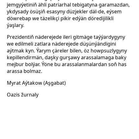
jemgyýetiniň ähli patriarhal tebigatyna garamazdan,
ykdysady ösüşiň esasyny düzjekler däl-de, eýsem
döwrebap we täzelikçi pikir edýän döredijilikli
ýaşlary.
Prezidentiň näderejede ileri gitmäge taýýardygyny
we edilmeli zatlara näderejede düşünýändigini
aýtmak kyn. Ýarym çäreler bilen, öz howpsuzlygyny
kepillendirmän, daşky gurşawy arassalamaga baky
mejbur bolýar. Ýöne bu arassalanmalardan
soň has
arassa bolmaz.
Myrat Aýtakow (Aşgabat)
Oazis žurnaly