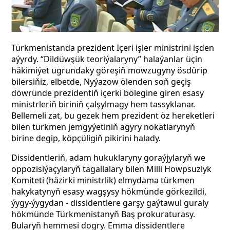
Türkmenistanda prezident Içeri işler ministrini işden
aýyrdy. “Dildüwşük teoriýalaryny” halaýanlar üçin
häkimiýet ugrundaky göreşiň mowzugyny ösdürip
bilersiňiz, elbetde, Nyýazow ölenden soň geçiş
döwründe prezidentiň içerki bölegine giren esasy
ministrleriň biriniň çalşylmagy hem tassyklanar.
Bellemeli zat, bu gezek hem prezident öz hereketleri
bilen türkmen jemgyýetiniň agyry nokatlarynyň
birine degip, köpçüligiň pikirini halady.
Dissidentleriň, adam hukuklaryny goraýjylaryň we
oppozisiýaçylaryň tagallalary bilen Milli Howpsuzlyk
Komiteti (häzirki ministrlik) elmydama türkmen
hakykatynyň esasy wagşysy hökmünde görkezildi,
ýygy-ýygydan - dissidentlere garşy gaýtawul guraly
hökmünde Türkmenistanyň Baş prokuraturasy.
Bularyň hemmesi dogry. Emma dissidentlere