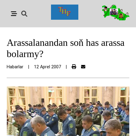
Arassalanandan soň has arassa
bolarmy?
Habarlar
|
12 Aprel 2007
|