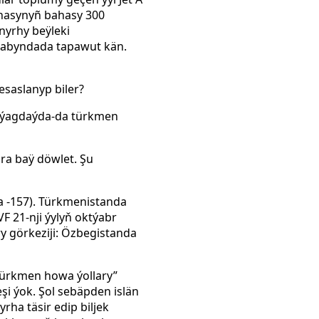
nnasynyñ bahasy 300
nyrhy beÿleki
sabyndada tapawut kän.
saslanyp biler?
bu ýagdaýda-da türkmen
ra baÿ döwlet. Şu
a -157). Türkmenistanda
 21-nji ýylyň oktýabr
y görkeziji: Özbegistanda
“Türkmen howa ýollary”
i ýok. Şol sebäpden islän
rha täsir edip biljek