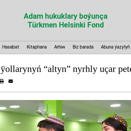
Adam hukuklary boýunça
Türkmen Helsinki Fond
Hasabat
Kitaphana
Arhiw
Biz barada
Abuna ýazylyň
llarynyń “altyn” nyrhly uçar petek