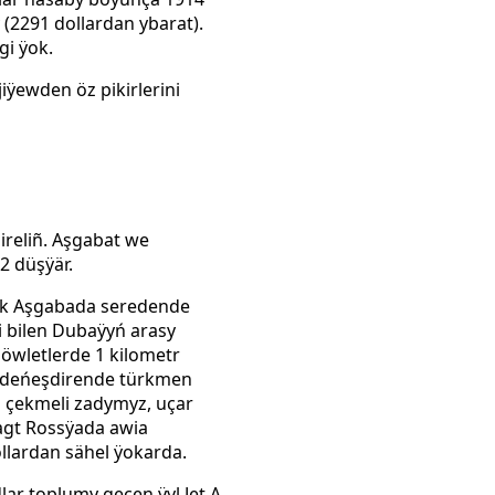
 (2291 dollardan ybarat).
gi ÿok.
ÿewden öz pikirlerini
ireliñ. Aşgabat we
2 düşÿär.
yk Aşgabada seredende
i bilen Dubaÿyń arasy
döwletlerde 1 kilometr
n deńeşdirende
türkmen
s
çekmeli zadymyz, uçar
gt
Rossÿada awia
llardan sähel ÿokarda.
dlar toplumy geçen ÿyl
Jet
A