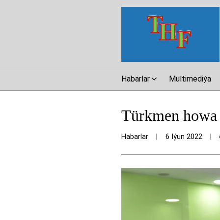
Habarlar
Multimediýa
Türkmen howa ÿo
Habarlar
|
6 Iýun 2022
|