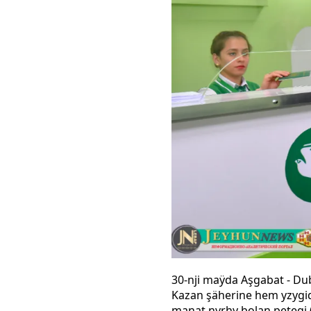
30-nji maÿda Aşgabat - Dub
Kazan şäherine hem yzygid
manat nyrhy bolan petegi (