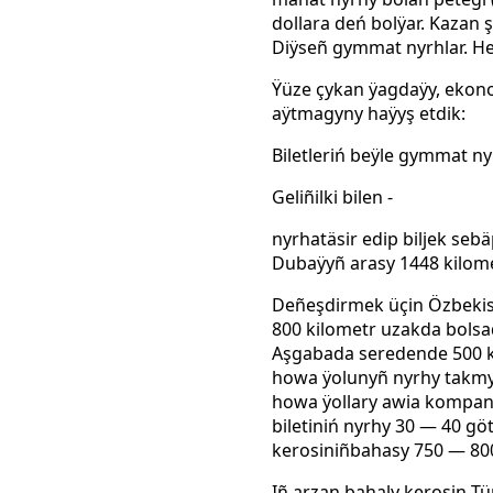
dollara deń bolÿar. Kazan 
Diÿseñ gymmat nyrhlar. He
Ÿüze çykan ÿagdaÿy, ekono
aÿtmagyny haÿyş etdik:
Biletleriń beÿle gymmat 
Geliñilki
bilen
-
nyrhatäsir
edip
biljek seb
Dubaÿyñ arasy 1448 kilome
Deñeşdirmek
üçin
Özbekis
800
kilometr uzakda bolsa
Aşgabada seredende
500
howa ÿolunyñ nyrhy takmyn
howa ÿollary awia kompan
biletiniń nyrhy 30
—
40
göt
kerosiniñbahasy 750
—
80
Iñ
arzan bahaly kerosin 