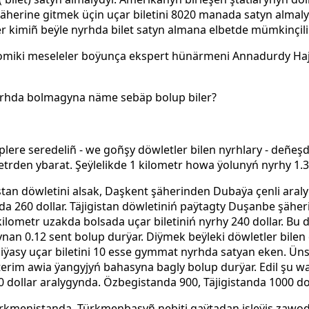
şäherine gitmek üçin uçar biletini 8020 manada satyn almaly
r kimiñ beÿle nyrhda bilet satyn almana elbetde mümkinçili
miki meseleler boÿunça ekspert hünärmeni Annadurdy Haji
nyrhda bolmagyna näme sebäp bolup biler?
äplere seredeliñ
-
we goñşy döwletler bilen nyrhlary -
deñeşd
trden ybarat. Şeÿlelikde 1 kilometr howa ÿolunyń nyrhy 1.3
tan döwletini alsak,
Daşkent şäherinden Dubaÿa çenli aral
da 260
dollar. Täjigistan döwletiniń paÿtagty Duşanbe şäher
kilometr uzakda bolsada uçar biletiniń nyrhy 240 dollar. Bu 
an 0.12 sent bolup durÿar. Diÿmek beÿleki döwletler bile
iÿasy uçar
biletini 10
esse gymmat
nyrhda satyan eken. Ün
erim awia ÿangyjyń
bahasyna
bagly
bolup
durÿar.
Edil
şu
wa
0
dollar aralygynda. Özbegistanda 900, Täjigistanda 1000 do
Türkmenistanda. Türkmenbaşyñ
nebiti gaÿtadan işleÿiş zawo