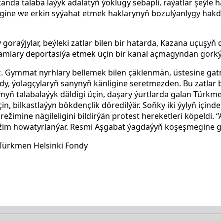
anda talaba laýyk adalatyň ýoklugy sebäpli, raýatlar şeýle
igine we erkin syýahat etmek haklarynyň bozulýanlygy hakda
oraýjylar, beýleki zatlar bilen bir hatarda, Kazana uçuşyň
amlary deportasiýa etmek üçin bir kanal açmagyndan gorkýa
z. Gymmat nyrhlary bellemek bilen çäklenmän, üstesine ga
y, ýolagçylaryň sanynyň känligine seretmezden. Bu zatlar bi
yň talabalaýyk däldigi üçin, daşary ýurtlarda galan Türkme
, bilkastlaýyn bökdençlik döredilýär. Soňky iki ýylyň içind
ežimine nägileligini bildirýän protest hereketleri köpeldi.
žim howatyrlanýar. Resmi Aşgabat ýagdaýyň köşeşmegine g
Türkmen Helsinki Fondy