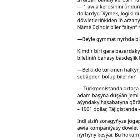
—
1
awia kerosinini öndüri
dollardyr. Diÿmek, logiki 
döwletlerińkiden iñ
arzany
Näme
üçindir biler
“altyn”
—BeÿIe gymmat nyrhda bile
Kimdir biri gara bazardak
biletiniň bahasy bäsdeşlik
—Belki-de türkmen halkyny
sebäpden bolup bilermi?
—
Türkmenistanda ortaça a
adam başyna düşýän jemi i
aýyndaky hasabatyna görä)
– 1901 dollar, Täjigistanda –
Indi siziň soragyňyza jog
awia kompaniýasy döwlet e
nyrhyny kesýär. Bu höküm s