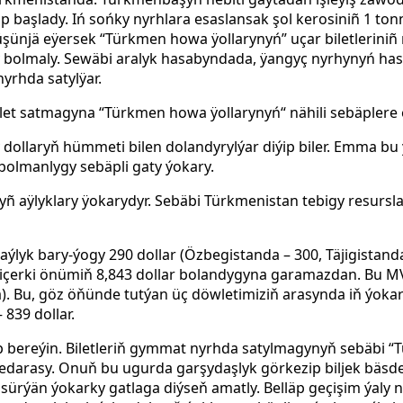
p başlady. Iń
sońky nyrhlara esaslansak
şol
kerosiniñ 1 to
düşünjä eÿersek “Türkmen howa ÿollarynyń” uçar biletleriniñ 
bolmaly. Sewäbi aralyk hasabyndada,
ÿangyç nyrhynyń ha
nyrhda
satylÿar.
t satmagyna “Türkmen howa ÿollarynyń“ nähili sebäplere e
y dollaryň hümmeti bilen dolandyrylýar diýip biler. Emma 
 bolmanlygy sebäpli gaty ýokary.
ñ aÿlyklary ÿokarydyr. Sebäbi Türkmenistan tebigy resursla
ýlyk bary-ýogy 290 dollar (Özbegistanda – 300, Täjigistand
çerki önümiň 8,843 dollar bolandygyna garamazdan. Bu MVF
. Bu, göz öňünde tutýan üç döwletimiziň arasynda iň ýokar
 839 dollar.
ap bereýin. Biletleriň gymmat nyrhda satylmagynyň sebäbi 
darasy. Onuň bu ugurda garşydaşlyk görkezip biljek bäsdeş
ürýän ýokarky gatlaga diýseň amatly. Belläp geçişim ýaly ny