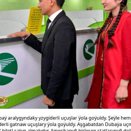
aÿ aralygyndaky yzygiderli uçuşlar ÿola goÿuldy. Şeÿle hem
erli gatnaw uçuşlary ÿola goÿuldy. Aşgabatdan Dubaÿa uç
 bilet) satyn almalydyr. Amerikanyñ birleşen ştatlarynyñ d