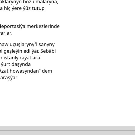
 haklarynyň bozulmalaryna,
 hiç ýere ýüz tutup
 deportasiýa merkezlerinde
rlar.
tnaw uçuşlarynyň sanyny
lgeşleýin edilýär. Sebäbi
nistanly raýatlara
e ýurt daşynda
 “Azat howasyndan”
dem
araşýar.