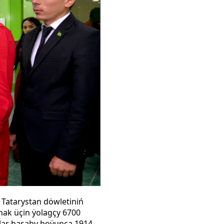
 Tatarystan döwletiniń
mak üçin ÿolagçy 6700
ollar hasaby boÿunça 1914