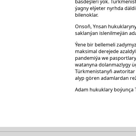
bäsdeşleri ýok. Türkmenist
ýagny elýeter nyrhda däld
bilenoklar.
Onsoň, Ynsan hukuklaryny g
saklanýan islenilmeýän ad
Ýene bir bellemeli zadymy
maksimal derejede azaldyld
pandemiýa we pasportlaryn
watanyna dolanmazlygy üçin
Türkmenistanyň awtoritar r
alyp gören adamlardan re
Adam hukuklary boýunça 