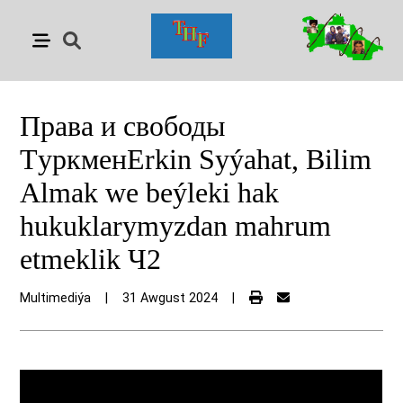
Права и свободы
TуркменErkin Syýahat, Bilim
Almak we beýleki hak
hukuklarymyzdan mahrum
etmeklik Ч2
Multimediýa
|
31 Awgust 2024
|