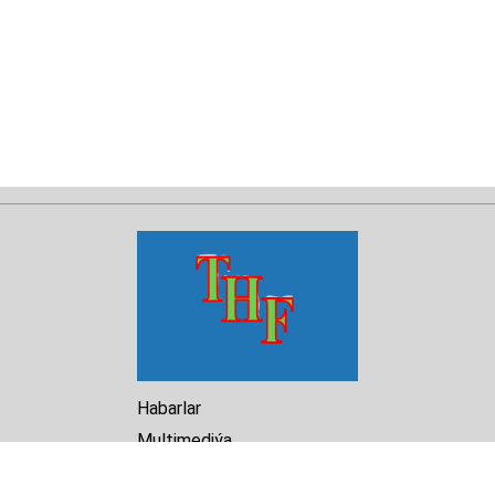
Habarlar
Multimediýa
Hasabat