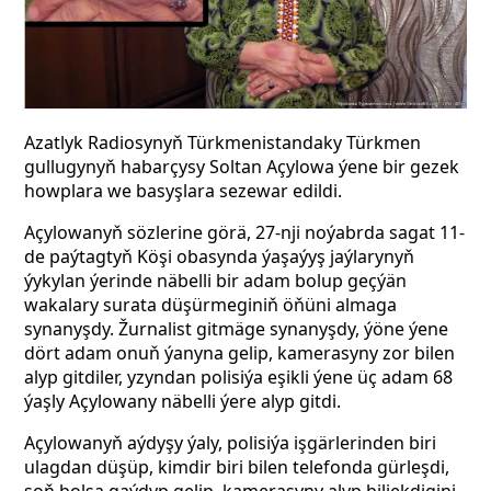
Azatlyk Radiosynyň Türkmenistandaky Türkmen
gullugynyň habarçysy Soltan Açylowa ýene bir gezek
howplara we basyşlara sezewar edildi.
Açylowanyň sözlerine görä, 27-nji noýabrda sagat 11-
de paýtagtyň Köşi obasynda ýaşaýyş jaýlarynyň
ýykylan ýerinde näbelli bir adam bolup geçýän
wakalary surata düşürmeginiň öňüni almaga
synanyşdy. Žurnalist gitmäge synanyşdy, ýöne ýene
dört adam onuň ýanyna gelip, kamerasyny zor bilen
alyp gitdiler, yzyndan polisiýa eşikli ýene üç adam 68
ýaşly Açylowany näbelli ýere alyp gitdi.
Açylowanyň aýdyşy ýaly, polisiýa işgärlerinden biri
ulagdan düşüp, kimdir biri bilen telefonda gürleşdi,