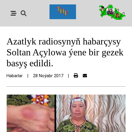
Azatlyk radiosynyň habarçysy
Soltan Açylowa ýene bir gezek
basyş edildi.
Habarlar
|
28 Noýabr 2017
|