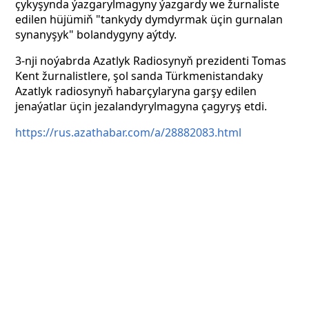
çykyşynda ýazgarylmagyny ýazgardy we žurnaliste
edilen hüjümiň "tankydy dymdyrmak üçin gurnalan
synanyşyk" bolandygyny aýtdy.
3-nji noýabrda Azatlyk Radiosynyň prezidenti Tomas
Kent žurnalistlere, şol sanda Türkmenistandaky
Azatlyk radiosynyň habarçylaryna garşy edilen
jenaýatlar üçin jezalandyrylmagyna çagyryş etdi.
https://rus.azathabar.com/a/28882083.html