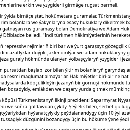
nlerine erkin we yzygiderli girmäge rugsat bermeli.
ir ýylda birnäçe ştat, hökümetara guramalar, Türkmenistany
ýitirim bolanlara we ýakynlaryna esasy hukuklary dikeltmek
ýa gatnaşan rus guramasy bolan Demokratiýa we Adam Huk
ý Džibladze belledi. "Indi türkmen häkimiýetleriniň hereket
repressiw rejimleriň biri bar we ýurt garaşsyz gözegçilik ü
 dini azatlyklar düýpli çäklendirilýär we adam hukuklaryny g
 jeza guraly hökmünde ulanýan ýolbaşçylaryň yzygiderli jeza
n pursatdan başlap, zor bilen ýitirim bolanlaryň garyndaşla
ada resmi maglumat almaýarlar. Häkimiýetler biri-birine h
 hadysalarda köpçülikleýin jezanyň bir görnüşi hökmünde t
şden boşadyldy, emläkden we daşary ýurda gitmek mümkinçi
ryň köpüsi Türkmenistanyň ilkinji prezidenti Saparmyrat N
di we soňra goldawdan çykdy. Şeýlelik bilen, serhet gullugy
gtyýarlykdan hyýanatçylykly peýdalanandygy üçin 10 ýyl aza
er tussaglyk düzgünini bozandygy üçin bu höküme ýene ýedi 