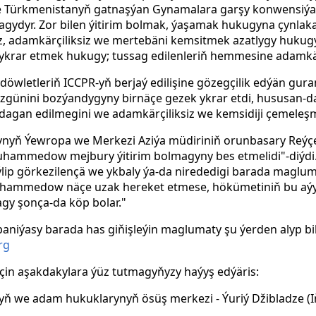
e Türkmenistanyň gatnaşýan Gynamalara garşy konwensiýa
gydyr. Zor bilen ýitirim bolmak, ýaşamak hukugyna çynlak
, adamkärçiliksiz we mertebäni kemsitmek azatlygy hukugy
ykrar etmek hukugy; tussag edilenleriň hemmesine adamkär
döwletleriň ICCPR-yň berjaý edilişine gözegçilik edýän guram
günini bozýandygyny birnäçe gezek ykrar etdi, hususan-da
agan edilmegini we adamkärçiliksiz we kemsidiji çemeleş
yň Ýewropa we Merkezi Aziýa müdiriniň orunbasary Reýçe
ammedow mejbury ýitirim bolmagyny bes etmelidi"-diýdi. -
iýlip görkezilençä we ykbaly ýa-da nirededigi barada magl
uhammedow näçe uzak hereket etmese, hökümetiniň bu aýy
y şonça-da köp bolar."
paniýasy barada has giňişleýin maglumaty şu ýerden alyp bil
rg
çin aşakdakylara ýüz tutmagyňyzy haýyş edýäris:
 we adam hukuklarynyň ösüş merkezi - Ýuriý Džibladze
(