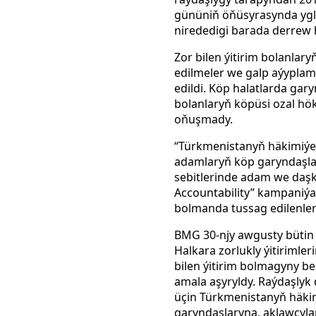
gününiň öňüsyrasynda ygla
nirededigi barada derrew 
Zor bilen ýitirim bolanlar
edilmeler we galp aýyplam
edildi. Köp halatlarda gary
bolanlaryň köpüsi ozal hök
oňuşmady.
“Türkmenistanyň häkimiýet
adamlaryň köp garyndaşlary
sebitlerinde adam we daşk
Accountability” kampaniýa
bolmanda tussag edilenleri
BMG 30-njy awgusty bütin 
Halkara zorlukly ýitirimler
bilen ýitirim bolmagyny b
amala aşyryldy. Raýdaşly
üçin Türkmenistanyň häkim
garyndaşlaryna, aklawçyla