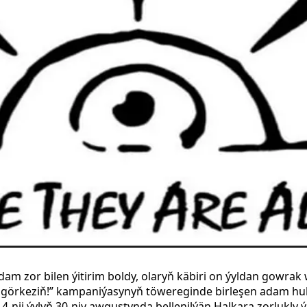
m zor bilen ýitirim boldy, olaryň käbiri on ýyldan gowrak w
ri görkeziň!” kampaniýasynyň töwereginde birleşen adam h
-nji ýylyň 30-njy awgustynda bellenilýän Halkara zorlukly ýi