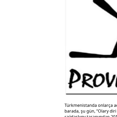
Türkmenistanda onlarça ada
barada, şu gün, “Olary di
raýdaşlygy tarapyndan 2014