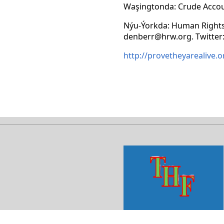
Waşingtonda: Crude Account
Nýu-Ýorkda: Human Rights W
denberr@hrw.org. Twitter
http://provetheyarealive.o