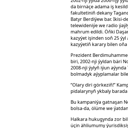
2002-nji ýylda 2006-njy ý
da birnäçe adama iş kesil
fakultetiniň dekany Taga
Batyr Berdiýew bar. Ikisi-
telewideniýe we radio ýaý
mahrum edildi. Öňki Daşar
kazyýet işinden soň
25 ýyl
kazyýetiň karary bilen oň
Prezident Berdimuhammedo
biri, 2002-nji ýyldan bär
2008-nji ýylyň iýun aýynd
bolmadyk aýyplamalar bile
“Olary diri görkeziň!” Kam
pidalarynyň ykbaly barada
Bu kampaniýa gatnaşan No
bolsa-da, ölüme we ýatdan
Halkara hukugynda zor bil
üçin ähliumumy ýurisdiksiý