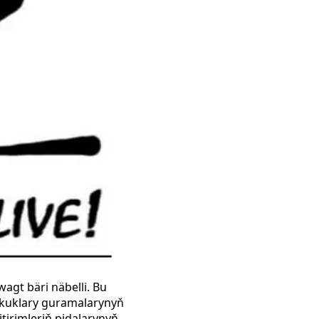
agt bäri näbelli. Bu
ukuklary guramalarynyň
tirimleriň pidalarynyň