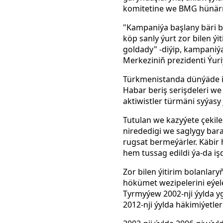
komitetine we BMG hünärme
"Kampaniýa başlany bäri b
köp sanly ýurt zor bilen 
goldady" -diýip, kampani
Merkeziniň prezidenti Ýuri
Türkmenistanda dünýäde iň 
Habar beriş serişdeleri we
aktiwistler türmäni syýasy
Tutulan we kazyýete çekile
nirededigi we saglygy bar
rugsat bermeýärler. Käbir
hem tussag edildi ýa-da i
Zor bilen ýitirim bolanla
hökümet wezipelerini eýele
Tyrmyýew 2002-nji ýylda y
2012-nji ýylda häkimiýetl