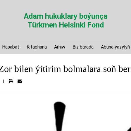
Adam hukuklary boýunça
Türkmen Helsinki Fond
Hasabat
Kitaphana
Arhiw
Biz barada
Abuna ýazylyň
or bilen ýitirim bolmalara soň ber
|