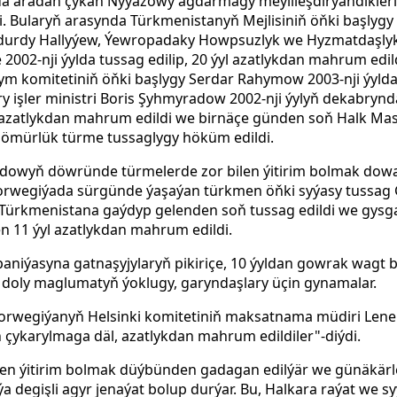
ylda aradan çykan Nyýazowy agdarmagy meýilleşdirýändikleri
di. Bularyň arasynda Türkmenistanyň Mejlisiniň öňki başlyg
ndurdy Hallyýew, Ýewropadaky Howpsuzlyk we Hyzmatdaşlyk
de 2002-nji ýylda tussag edilip, 20 ýyl azatlykdan mahrum ed
lym komitetiniň öňki başlygy Serdar Rahymow 2003-nji ýylda
y işler ministri Boris Şyhmyradow 2002-nji ýylyň dekabry
 azatlykdan mahrum edildi we birnäçe günden soň Halk Mas
a ömürlük türme tussaglygy höküm edildi.
wyň döwründe türmelerde zor bilen ýitirim bolmak dowam
i Norwegiýada sürgünde ýaşaýan türkmen öňki syýasy tussag
a Türkmenistana gaýdyp gelenden soň tussag edildi we gysg
n 11 ýyl azatlykdan mahrum edildi.
paniýasyna gatnaşyjylaryň pikiriçe, 10 ýyldan gowrak wagt bä
 doly maglumatyň ýoklugy, garyndaşlary üçin gynamalar.
rwegiýanyň Helsinki komitetiniň maksatnama müdiri Lene 
 çykarylmaga däl, azatlykdan mahrum edildiler"-diýdi.
en ýitirim bolmak düýbünden gadagan edilýär we günäkärle
a degişli agyr jenaýat bolup durýar. Bu, Halkara raýat we s