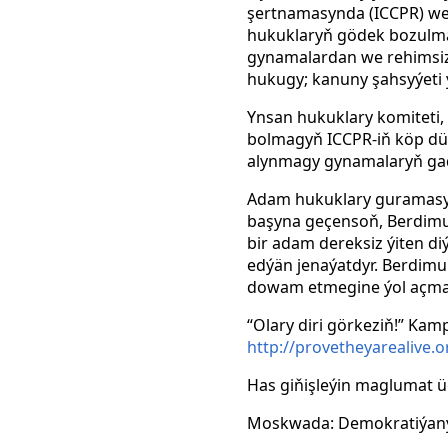
şertnamasynda (ICCPR) w
hukuklaryň gödek
bozulma
gynamalardan we rehimsiz
hukugy; kanuny şahsyýeti 
Ynsan hukuklary komiteti, 
bolmagyň ICCPR-iň köp düz
alynmagy gynamalaryň gad
Adam hukuklary guramasyn
başyna geçensoň, Berdimuh
bir adam dereksiz ýiten d
edýän jenaýatdyr. Berdim
dowam etmegine ýol açmag
“Olary diri görkeziň!” Kam
http://provetheyarealive.o
Has giňişleýin maglumat ü
Moskwada: Demokratiýanyň