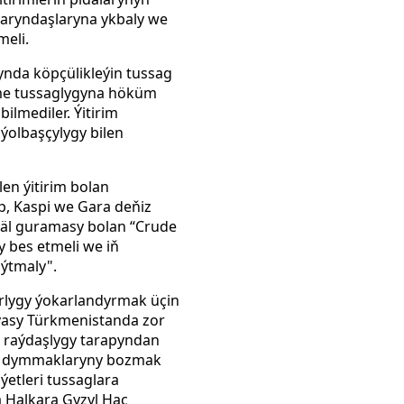
garyndaşlaryna ykbaly we
meli.
şynda köpçülikleýin tussag
rme tussaglygyna höküm
ilmediler. Ýitirim
ýolbaşçylygy bilen
en ýitirim bolan
p, Kaspi we Gara deňiz
däl guramasy bolan “Crude
y bes etmeli we iň
aýtmaly".
rlygy ýokarlandyrmak üçin
niýasy Türkmenistanda zor
ň raýdaşlygy tarapyndan
ňy dymmaklaryny bozmak
ýetleri tussaglara
a Halkara Gyzyl Haç