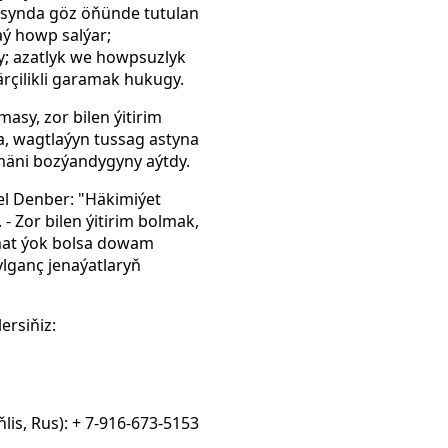
synda göz öňünde tutulan
aý howp salýar;
; azatlyk we howpsuzlyk
çilikli garamak hukugy.
asy, zor bilen ýitirim
, wagtlaýyn tussag astyna
mäni bozýandygyny aýtdy.
l Denber: "Häkimiýet
 Zor bilen ýitirim bolmak,
umat ýok bolsa dowam
lganç jenaýatlaryň
ersiňiz:
Iňlis, Rus): + 7-916-673-5153