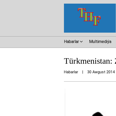
Habarlar
Multimediýa
Türkmenistan: Z
Habarlar
|
30 Awgust 2014