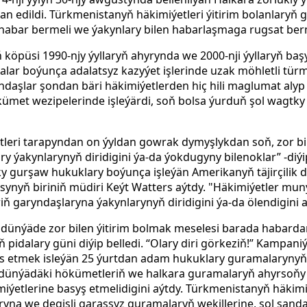
n edildi. Türkmenistanyň häkimiýetleri ýitirim bolanlaryň 
habar bermeli we ýakynlary bilen habarlaşmaga rugsat ber
yň köpüsi 1990-njy ýyllaryň ahyrynda we 2000-nji ýyllaryň ba
alar boýunça adalatsyz kazyýet işlerinde uzak möhletli tü
ndaşlar şondan bäri häkimiýetlerden hiç hili maglumat alyp b
ümet wezipelerinde işleýärdi, soň bolsa ýurduň şol wagtky 
leri tarapyndan on ýyldan gowrak dymyşlykdan soň, zor bil
 ýakynlarynyň diridigini ýa-da ýokdugyny bilenoklar” -diýi
y gurşaw hukuklary boýunça işleýän Amerikanyň täjirçilik 
synyň biriniň müdiri Keýt Watters aýtdy. "Häkimiýetler mun
ň garyndaşlaryna ýakynlarynyň diridigini ýa-da ölendigini 
dünýäde zor bilen ýitirim bolmak meselesi barada habarda
iň pidalary güni diýip belledi. “Olary diri görkeziň!” Kampa
es etmek isleýän 25 ýurtdan adam hukuklary guramalaryny
k dünýädäki hökümetleriň we halkara guramalaryň ahyrso
iýetlerine basyş etmelidigini aýtdy. Türkmenistanyň häkimi
ryna we degişli garaşsyz guramalaryň wekillerine, şol sand