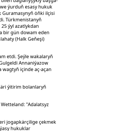
 bilen baglanyşykly başga-
y we ýurduň esasy hukuk
 Guramasynyň öňki ilçisi
ildi. Türkmenistanyň
 25 ýyl azatlykdan
nda bir gün dowam eden
lahaty (Halk Geňeşi)
 etdi. Şeýle wakalaryň
 Gulgeldi Annaniýazow
a wagtyň içinde aç-açan
ri ýitirim bolanlaryň
Wetteland: "Adalatsyz
ri jogapkärçilige çekmek
yýasy hukuklar