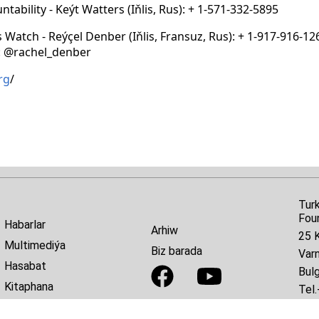
ability - Keýt Watters (Iňlis, Rus): + 1-571-332-5895
atch - Reýçel Denber (Iňlis, Fransuz, Rus): + 1-917-916-1266
: @rachel_denber
rg
/
Tur
Fou
Habarlar
Arhiw
25 K
Multimediýa
Biz barada
Var
Hasabat
Bulg
Kitaphana
Tel.
E-ma