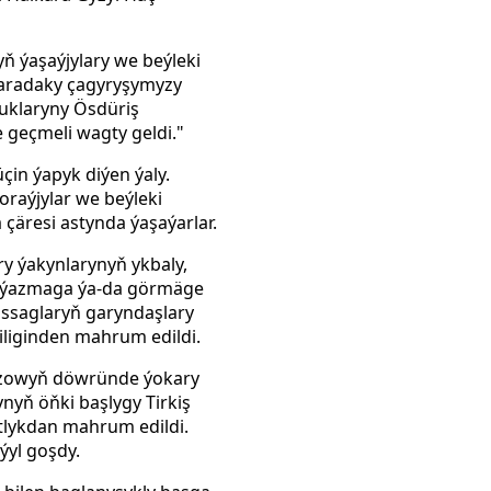
ň ýaşaýjylary we beýleki
 baradaky çagyryşymyzy
uklaryny Ösdüriş
e geçmeli wagty geldi."
çin ýapyk diýen ýaly.
oraýjylar we beýleki
 çäresi astynda ýaşaýarlar.
ry ýakynlarynyň ykbaly,
at ýazmaga ýa-da görmäge
ussaglaryň garyndaşlary
liginden mahrum edildi.
yýazowyň döwründe ýokary
nyň öňki başlygy Tirkiş
tlykdan mahrum edildi.
ýyl goşdy.