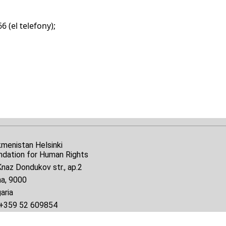
 (el telefony);
kmenistan Helsinki
ndation for Human Rights
naz Dondukov str., ap.2
na, 9000
aria
+359 52 609854
il:
tkmprotect@gmail.com