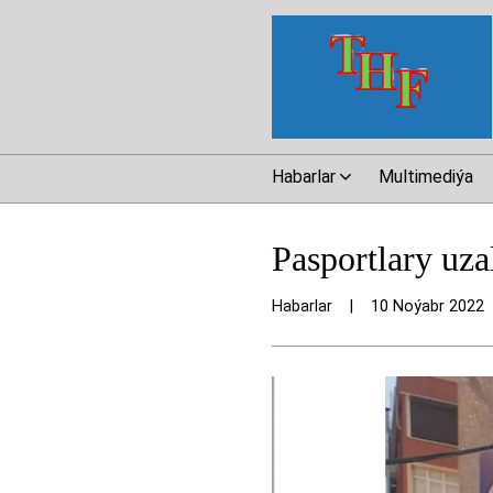
Habarlar
Multimediýa
Pasportlary uz
Habarlar
|
10 Noýabr 2022