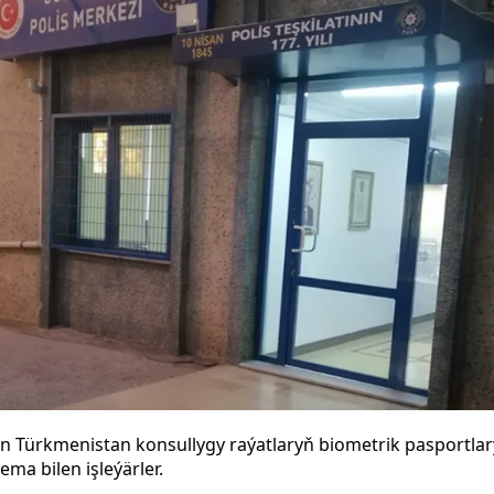
n Türkmenistan konsullygy raýatlaryň biometrik pasportla
ma bilen işleýärler.