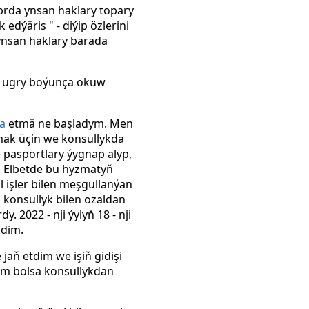
brda ynsan haklary topary
dýäris " - diýip özlerini
ynsan haklary barada
iýa ugry boýunça okuw
a
etmä ne başladym. Men
mak üçin we konsullykda
pasportlary ýygnap alyp,
. Elbetde bu hyzmatyň
l işler bilen meşgullanýan
onsullyk bilen ozaldan
. 2022 - nji ýylyň 18 - nji
rdim.
aň etdim we işiň gidişi
em bolsa konsullykdan