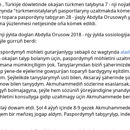
 , Türkiýe döwletinde okaýan türkmen talybyna 7 - nji noýa
mynda "türkmenistalylaryň pasportlaryny uzaltmakda kömek e
 topara paspordyny tabşyran 28 - ýaşly Abdylla Orusowyň
a ýüzlenmesi netijesinde oňa kömek edildi.
- nji ýylda doglan Abdylla Orusow 2018 - njy ýylda sosiolog
eýle gürrüň berdi:
paspordymyň möhleti gutarýanlygy sebäpli öz wagtynda
alad
 okaýan talyp bolanym üçin, paspordymyň möhletini uzalt
mana mümkinçiligim ýok. Tanyşlarymdan biziň şäherimizde 
rip ýene-de eýelerine gowşurýan toparyň bardygyny eşitdim
. Şeýlelikde tanyşlarymyň üsti bilen, Aksaraý şäherinde şo
 bilen tanyşdym. Akmuhammediň sözlerine esaslansak, k
ylygyň bolmajagyna, şeýle hem sözüniň ýöreýändigine ynandyrdy
letini konsullyga gidip uzaltmagy üçin Akmuhammede be
olaý dowam etdi. Şol 4 aýyň içinde 8-9 gezek Akmuhammede j
em bir meňzeş jogap aldym.
Paspordymyň
tabşyrylyp, ind
.