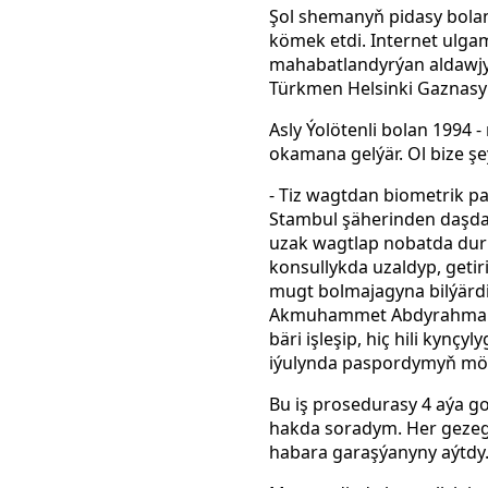
Şol shemanyň pidasy bolan
kömek etdi. Internet ulga
mahabatlandyrýan aldawjy
Türkmen Helsinki Gaznasyn
Asly Ýolötenli bolan 1994 
okamana gelýär.
Ol bize ş
- Tiz wagtdan biometrik 
Stambul şäherinden daşda
uzak wagtlap nobatda dur
konsullykda uzaldyp, geti
mugt bolmajagyna bilýärdim
Akmuhammet Abdyrahmanow
bäri işleşip, hiç hili kynç
iýulynda paspordymyň möh
Bu iş prosedurasy 4 aýa g
hakda soradym. Her gezeg
habara garaşýanyny aýtdy