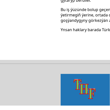
gýtaryp berdiler.
Bu iş ýüzünde bolup geçen
ýetirmegiň ýerine,
ortada d
goşýandygyny
görkezýän 
Ynsan haklary barada Türk