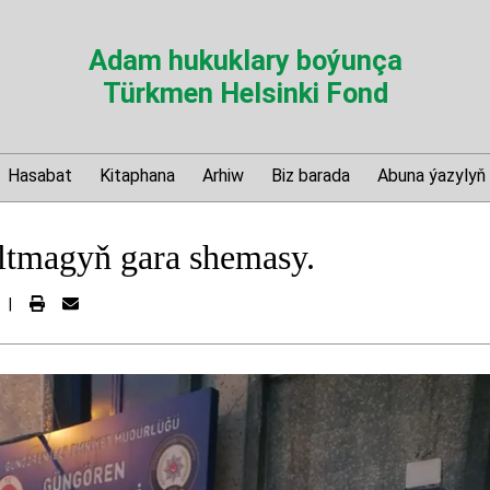
Adam hukuklary boýunça
Türkmen Helsinki Fond
Hasabat
Kitaphana
Arhiw
Biz barada
Abuna ýazylyň
altmagyň gara shemasy.
|