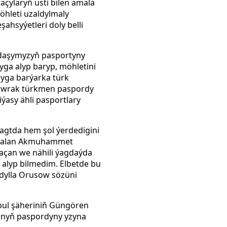
açylaryň üsti bilen amala
hleti uzaldylmaly
hsyýetleri doly belli
daşymyzyň pasportyny
yga alyp baryp, möhletini
lyga barýarka türk
 gowrak türkmen paspordy
iýasy ähli pasportlary
wagtda hem şol ýerdedigini
my alan Akmuhammet
açan we nähili ýagdaýda
lyp bilmedim. Elbetde bu
bdylla Orusow sözüni
bul şäheriniň Güngören
lanyň paspordyny yzyna