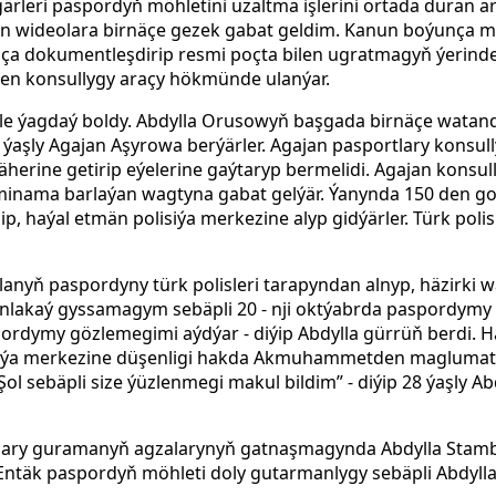
rleri paspordyň möhletini uzaltma işlerini ortada duran ar
n wideolara birnäçe gezek gabat geldim. Kanun boýunça mö
a dokumentleşdirip resmi poçta bilen ugratmagyň ýerindeşa
n konsullygy araçy hökmünde ulanýar.
e ýagdaý boldy.
Abdylla Orusowyň başgada birnäçe watan
aşly Agajan Aşyrowa berýärler. Agajan pasportlary konsull
herine getirip eýelerine gaýtaryp bermelidi.
Agajan konsul
esminama barlaýan wagtyna gabat gelýär. Ýanynda 150 den
, haýal etmän polisiýa merkezine alyp gidýärler.
Türk polis
lanyň paspordyny türk polisleri tarapyndan alnyp, häzirki 
“Çynlakaý gyssamagym sebäpli 20 - nji oktýabrda paspordy
ordymy gözlemegimi aýdýar - diýip Abdylla gürrüň berdi. H
iýa merkezine düşenligi hakda Akmuhammetden maglumat a
ol sebäpli size ýüzlenmegi makul bildim” - diýip 28 ýaşly A
aklary guramanyň agzalarynyň gatnaşmagynda Abdylla Stam
 Entäk paspordyň möhleti doly gutarmanlygy sebäpli Abdyl