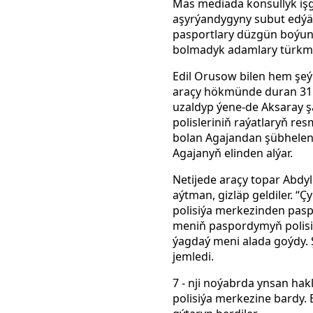
Mas mediada konsullyk işgä
aşyrýandygyny subut edýä
pasportlary düzgün boýunç
bolmadyk adamlary türkme
Edil
Orusow bilen hem şeýl
araçy hökmünde duran 31 ý
uzaldyp ýene-de Aksaray şä
polisleriniň raýatlaryň r
bolan Agajandan şübhelenip
Agajanyň elinden alýar.
Netijede araçy topar Abdyl
aýtman, gizläp geldiler. 
polisiýa merkezinden pasp
meniň paspordymyň polis
ýagdaý meni alada goýdy. Ş
jemledi.
7 - nji noýabrda ynsan h
polisiýa merkezine bardy.