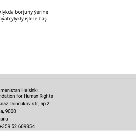
klykda borjuny ýerine
ýatçylykly işlere baş
kmenistan Helsinki
ndation for Human Rights
naz Dondukov str., ap.2
na, 9000
aria
+359 52 609854
il:
tkmprotect@gmail.com