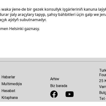
 waka ýene-de bir gezek konsullyk işgärleriniň kanuna laýy
urar ýaly araçylary tapyp, şahsy bähbitleri üçin galp we jena
açyk aýdyň subutnamadyr.
men Helsinki gaznasy.
Tur
Fou
Habarlar
Arhiw
25 K
Multimediýa
Biz barada
Var
Hasabat
Bulg
Kitaphana
Tel.
E-ma