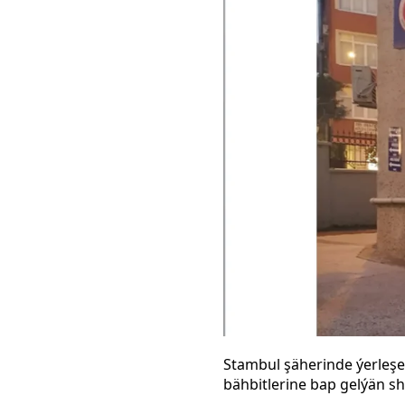
Stambul şäherinde ýerleşe
bähbitlerine bap gelýän she