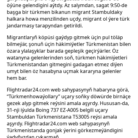
öýüne gelendigini aýtdy. Az salymdan, sagat 9:50-de
başga bir türkmen bikanun migrant Stambuldaky
halkara howa menzilinden uçdy, migrant ol ýere
türk
jandarmasy tarapyndan getirildi.
Migrantlaryň köpüsi gaýdyp gitmek üçin pul töläp
bilmeýär, şonuň üçin häkimiýetler Türkmenistan bilen
özara ylalaşyklar barada gepleşik geçirýärler. Öz
watanyna gelenlerinden soň, türkmen häkimiýetleri
Türkmenistandan gitmegini gadagan etmez diýen
umyt bilen öz hasabyna uçmak kararyna gelenler
hem bar.
Flightradar24.com web sahypasynyň habaryna görä,
“Türkmenhowaýollary” uçary soňky döwürde birnäçe
gezek alyp gitmek reýsini amala aşyrdy. Hususan-da,
31-nji iýulda Boing 737
EZ-A005 belgili uçary
Stambuldan Türkmenistana T53005 reýsi amala
aşyrdy. Flightradar24.com web sahypasynyň
Türkmenistanda gonjak ýerini görkezmeýändigini
ýadyňyzdan çykarmaň.