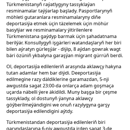
Türkmenistanyň raýatlygyny tassyklaýan
resminamalar taýýarlap başlady. Pasportlarynyň
möhleti gutaranlara resminamalaryny diňe
deportasiýa etmek üçin täzelemek üçin möhür
basylýar we resminamalary ýitirilenlere
Türkmenistana gaýdyp barmak üçin şahadatnama
berilýär. Konsullygyň işgärleri watandaşlaryň her biri
bilen aýratyn gürleşýär - diýip, 8 aýdan gowrak wagt
bäri özüniň ykbalyna garaşýan migrant gürrüň berdi.
Ol, deportasiýa edilenleriň arasynda aklawçy hakyna
tutan adamlar hem bar diýdi. Deeportasiýa
edilmegine razy däldiklerine garamazdan, 5-nji
awgustda sagat
23:00-da onlarça adam goşmaça
uçarda näbelli ýere äkidildi. Muny başga bir çeşme
tassyklady, ol dostunyň ýanyna
aklawçy
göýberilmeýändigini we onuň razylygyna garşy
deportasiýa edilendigini aýtdy.
Türkmenistandan deportasiýa edilenleriň biri
garyndaşlaryna 6-njy awgustda irden sagat 3-de