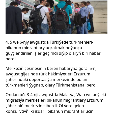
4, 5 we 6-njy awgustda Türkiýede türkmenleri-
bikanun migrantlary ugratmak boýunça
güýçlendirilen işler geçirildi diýip olaryň biri habar
berdi.
Merkeziň çeşmesiniň beren habaryna görä, 5-nji
awgust gijesinde türk häkimiýetleri Erzurum
şäherindäki deportasiýa merkezinde bolan
türkmenleri ýygnap, olary Türkmenistana iberdi.
Ondan öň, 3-4-nji awgustda Malatýa, Wan we beýleki
migrasiýa merkezleri bikanun migrantlary Erzurum
şäheriniň merkezine iberdi. Ol ýere gelen
konsullygyň iki işgäri, bikanun migrantlar üçin