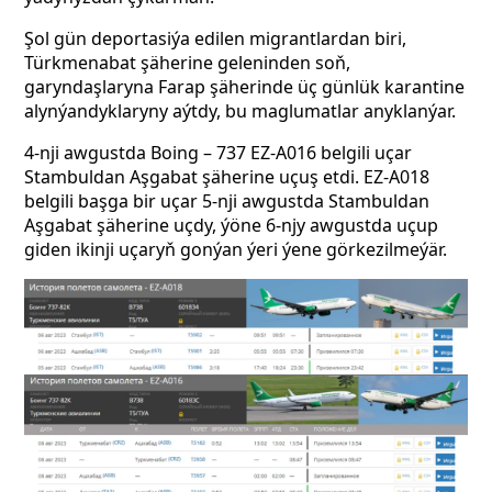
Şol gün deportasiýa edilen migrantlardan biri,
Türkmenabat şäherine geleninden soň,
garyndaşlaryna Farap şäherinde üç günlük karantine
alynýandyklaryny aýtdy, bu maglumatlar anyklanýar.
4-nji awgustda Boing – 737
EZ-A016 belgili uçar
Stambuldan Aşgabat şäherine uçuş etdi. EZ-A018
belgili başga bir uçar 5-nji awgustda Stambuldan
Aşgabat şäherine uçdy, ýöne 6-njy awgustda uçup
giden ikinji uçaryň gonýan ýeri ýene görkezilmeýär.