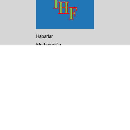
Habarlar
Multimediýa
Hasabat
Kitaphana
Arhiw
Biz barada
Turkmenistan Helsinki
Foundation for Human Rights
25 Knaz Dondukov str., ap.2
Varna, 9000
Bulgaria