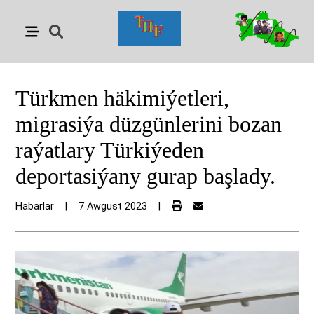
Türkmen häkimiýetleri,
migrasiýa düzgünlerini bozan
raýatlary Türkiýeden
deportasiýany gurap başlady.
Habarlar
|
7 Awgust 2023
|