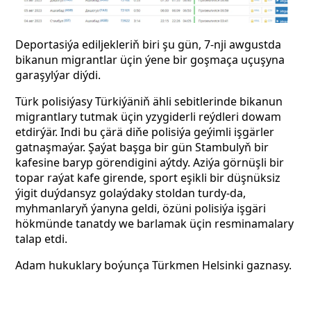
Deportasiýa ediljekleriň biri şu gün, 7-nji awgustda
bikanun migrantlar üçin ýene bir goşmaça uçuşyna
garaşylýar diýdi.
Türk polisiýasy Türkiýäniň ähli sebitlerinde bikanun
migrantlary tutmak üçin yzygiderli reýdleri dowam
etdirýär. Indi bu çärä diňe polisiýa geýimli
işgärler
gatnaşmaýar. Şaýat başga bir gün Stambulyň bir
kafesine baryp görendigini aýtdy. Aziýa görnüşli bir
topar raýat kafe girende, sport eşikli bir düşnüksiz
ýigit duýdansyz golaýdaky stoldan turdy-da,
myhmanlaryň ýanyna geldi, özüni polisiýa işgäri
hökmünde tanatdy we barlamak üçin resminamalary
talap etdi.
Adam hukuklary boýunça Türkmen Helsinki gaznasy.