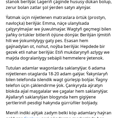
stanok berilýär. Lageriň çäginde hususy dükan bolup,
zerur bolan zatlar şol ýerden satyn alynýar.
Ýatmak üçin niýetlenen matraslara örtük (prostyn,
navloçka) berilýär. Emma, näçe ulanylsada
çalşyrylmaýar we ýuwulmaýar. Wagtyň geçmegi bilen
ýaňky örtükler bitleriň öýüne dönýär. Berilýän iýmitiň
hili we ýokumlylygy gaty pes. Esasan hem
gaýnadylan ot, nohut, noýba berilýär. Hepdede bir
gezek etli nahar berilýär. Etiň mukdarynyň azlygy we
maýda dogralanlygy sebäpli hemmelere ýetenok.
Tutulan adamlar wagonlarda saklanylýar. 6 adama
niýetlenen otaglarda 18-20 adam galýar. Ýakynlaryň
bilen telefonda islendik wagt gürleşip bolýar. Ýagny
telefon üçin çäklendirme ýok.
Çankyryda aýratyn
blokda aýal maşgalalar we çagalar hem saklanylýar.
Aýallaryň saklanylýan blogynda hem gigiýene
şertleriniň pesdigi hakynda gürrüňler bolýady.
Meniň indiki
aýtjak zadym belki köp adamlary haýran