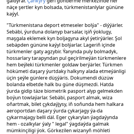
galdyrar.
Çankyry
geri gönderme merkezinde her
näçe şertler kyn bolsada, türkmenistanlylar gününe
kaýyl.
"Türkmenistana deport etmeseler bolýa" - diýýärler.
Sebäbi, ýurduna dolanyp barsalar, işiň ýoklugy,
maşgala eklemek kyn boljagyna akyl ýetirýärler. Şol
sebäpden gününe kaýyl bolýarlar. Lageriň içinde
türkmenler gaty agzybir. Ýanynda puly bolmadyk,
hossarlary tarapyndan pul geçirilmeýän türkmenlere
hem beýleki türkmenler goldaw berýärler. Türkmen
hökümeti daşary ýurtdaky halkyny alada etmeýänligi
üçin şeýle günlere düşýäris.
Dokumendi düzüw
bolanda elbetde halk bu güne düşmezdi. Hatda
ýurda gidip täze biometrik pasport alyp gelmekden
boýun towlaýarlar. Sebäbi, pasport almak, wiza
oňartmak, bilet çykdaýjysy, iň soňunda hem halkara
aeroportdan daşary ýurda çykarjagy ýa-da
çykarmajagy belli däl. Eger çykarylan ýagdaýynda
hem - ozalkylar ýaly " legal" ýagdaýda galmak
mümkinçiligi ýok. Görkezilen wizanyň möhleti