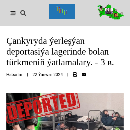
Çankyryda ýerleşýan
deportasiýa lagerinde bolan
türkmeniň ýatlamalary. - 3 в.
Habarlar
|
22 Ýanwar 2024
|