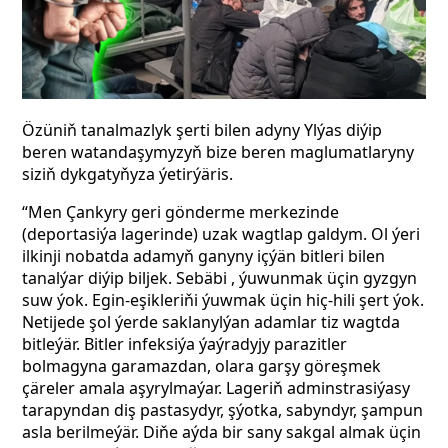
Özüniň
tanalmazlyk şerti bilen adyny Ylýas diýip
beren watandaşymyzyň bize beren maglumatlaryny
siziň dykgatyňyza ýetirýäris.
“Men Çankyry geri gönderme merkezinde
(deportasiýa lagerinde) uzak wagtlap galdym. Ol ýeri
ilkinji nobatda adamyň ganyny içýän bitleri bilen
tanalýar diýip biljek. Sebäbi , ýuwunmak üçin gyzgyn
suw ýok. Egin-eşikleriňi ýuwmak üçin
hiç-hili şert ýok.
Netijede şol ýerde saklanylýan adamlar tiz wagtda
bitleýär.
Bitler infeksiýa ýaýradyjy parazitler
bolmagyna garamazdan, olara garşy göreşmek
çäreler amala aşyrylmaýar. Lageriň adminstrasiýasy
tarapyndan diş pastasydyr, şýotka, sabyndyr, şampun
asla berilmeýär. Diňe aýda bir sany sakgal almak üçin