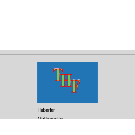
Habarlar
Multimediýa
Hasabat