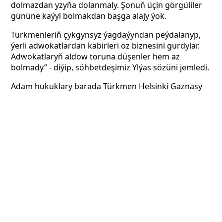
dolmazdan yzyňa dolanmaly. Şonuň üçin görgüliler
gününe kaýyl bolmakdan başga alajy ýok.
Türkmenleriň çykgynsyz ýagdaýyndan peýdalanyp,
ýerli adwokatlardan käbirleri öz biznesini gurdylar.
Adwokatlaryň aldow toruna düşenler hem az
bolmady” - diýip, söhbetdeşimiz Ylýas sözüni jemledi.
Adam hukuklary barada Türkmen Helsinki Gaznasy