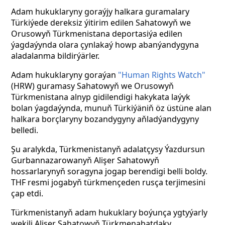
Adam hukuklaryny goraýjy halkara guramalary
Türkiýede dereksiz ýitirim edilen Sahatowyň we
Orusowyň Türkmenistana deportasiýa edilen
ýagdaýynda olara çynlakaý howp abanýandygyna
aladalanma bildirýärler.
Adam hukuklaryny goraýan
"Human Rights Watch"
(HRW) guramasy Sahatowyň we Orusowyň
Türkmenistana alnyp gidilendigi hakykata laýyk
bolan ýagdaýynda, munuň Türkiýäniň öz üstüne alan
halkara borçlaryny bozandygyny aňladýandygyny
belledi.
Şu aralykda, Türkmenistanyň adalatçysy Ýazdursun
Gurbannazarowanyň Alişer Sahatowyň
hossarlarynyň soragyna jogap berendigi belli boldy.
THF resmi jogabyň türkmençeden rusça terjimesini
çap etdi.
Türkmenistanyň adam hukuklary boýunça ygtyýarly
wekili Alişer Sahatowyň Türkmenabatdaky