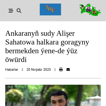
Ankaranyň sudy Alişer
Sahatowa halkara goragyny
bermekden ýene-de ýüz
öwürdi
Habarlar
|
20 Noýabr 2025
|