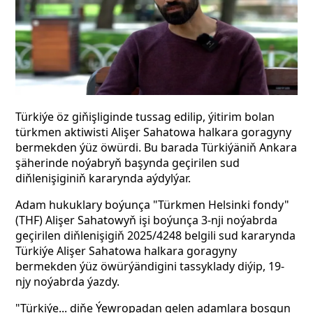
Türkiýe öz giňişliginde tussag edilip, ýitirim bolan
türkmen aktiwisti Alişer Sahatowa halkara goragyny
bermekden ýüz öwürdi. Bu barada Türkiýäniň Ankara
şäherinde noýabryň başynda geçirilen sud
diňlenişiginiň kararynda aýdylýar.
Adam hukuklary boýunça "Türkmen Helsinki fondy"
(THF) Alişer Sahatowyň işi boýunça 3-nji noýabrda
geçirilen diňlenişigiň 2025/4248 belgili sud kararynda
Türkiýe Alişer Sahatowa halkara goragyny
bermekden ýüz öwürýändigini tassyklady diýip, 19-
njy noýabrda ýazdy.
"Türkiýe... diňe Ýewropadan gelen adamlara bosgun