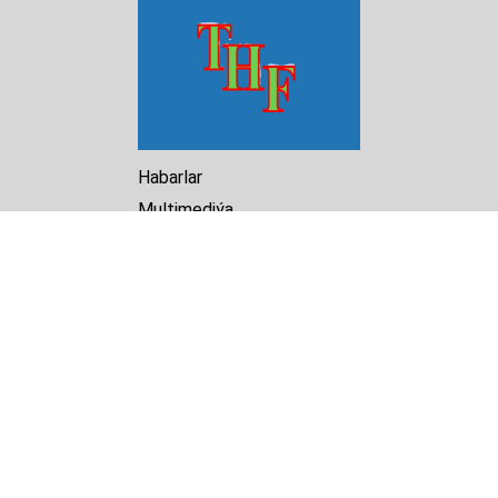
Habarlar
Multimediýa
Hasabat
Kitaphana
Arhiw
Biz barada
Turkmenistan Helsinki
Foundation for Human Rights
25 Knaz Dondukov str., ap.2
Varna, 9000