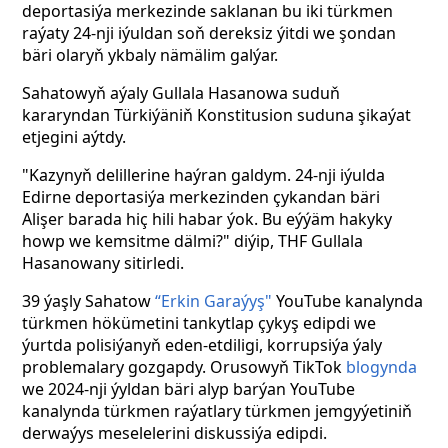
deportasiýa merkezinde saklanan bu iki türkmen
raýaty 24-nji iýuldan soň dereksiz ýitdi we şondan
bäri olaryň ykbaly nämälim galýar.
Sahatowyň aýaly Gullala Hasanowa suduň
kararyndan Türkiýäniň Konstitusion suduna şikaýat
etjegini aýtdy.
"Kazynyň delillerine haýran galdym. 24-nji iýulda
Edirne deportasiýa merkezinden çykandan bäri
Alişer barada hiç hili habar ýok. Bu eýýäm hakyky
howp we kemsitme dälmi?" diýip, THF Gullala
Hasanowany sitirledi.
39 ýaşly Sahatow
“Erkin Garaýyş"
YouTube kanalynda
türkmen hökümetini tankytlap çykyş edipdi we
ýurtda polisiýanyň eden-etdiligi, korrupsiýa ýaly
problemalary gozgapdy. Orusowyň TikTok
blogynda
we 2024-nji ýyldan bäri alyp barýan YouTube
kanalynda türkmen raýatlary türkmen jemgyýetiniň
derwaýys meselelerini diskussiýa edipdi.