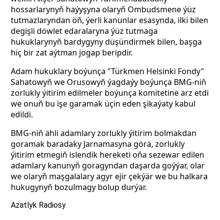
hossarlarynyň haýyşyna olaryň Ombudsmene ýüz
tutmazlaryndan öň, ýerli kanunlar esasynda, ilki bilen
degişli döwlet edaralaryna ýüz tutmaga
hukuklarynyň bardygyny düşündirmek bilen, başga
hiç bir zat aýtman jogap beripdir.
Adam hukuklary boýunça "Türkmen Helsinki Fondy"
Sahatowyň we Orusowyň ýagdaýy boýunça BMG-niň
zorlukly ýitirim edilmeler boýunça komitetine arz etdi
we onuň bu işe garamak üçin eden şikaýaty kabul
edildi.
BMG-niň ähli adamlary zorlukly ýitirim bolmakdan
goramak baradaky Jarnamasyna görä, zorlukly
ýitirim etmegiň islendik hereketi oňa sezewar edilen
adamlary kanunyň goragyndan daşarda goýýar, olar
we olaryň maşgalalary agyr ejir çekýär we bu halkara
hukugynyň bozulmagy bolup durýar.
Azatlyk Radiosy