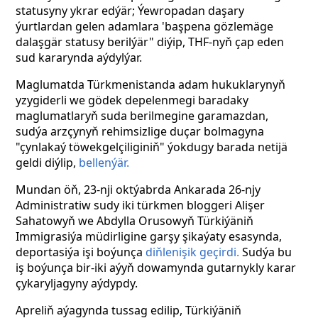
statusyny ykrar edýär; Ýewropadan daşary
ýurtlardan gelen adamlara 'başpena gözlemäge
dalaşgär statusy berilýär" diýip, THF-nyň çap eden
sud kararynda aýdylýar.
Maglumatda Türkmenistanda adam hukuklarynyň
yzygiderli we gödek depelenmegi baradaky
maglumatlaryň suda berilmegine garamazdan,
sudýa arzçynyň rehimsizlige duçar bolmagyna
"çynlakaý töwekgelçiliginiň" ýokdugy barada netijä
geldi diýlip,
bellenýär.
Mundan öň, 23-nji oktýabrda Ankarada 26-njy
Administratiw sudy iki türkmen bloggeri Alişer
Sahatowyň we Abdylla Orusowyň Türkiýäniň
Immigrasiýa müdirligine garşy şikaýaty esasynda,
deportasiýa işi boýunça
diňlenişik geçirdi.
Sudýa bu
iş boýunça bir-iki aýyň dowamynda gutarnykly karar
çykaryljagyny aýdypdy.
Apreliň aýagynda tussag edilip, Türkiýäniň