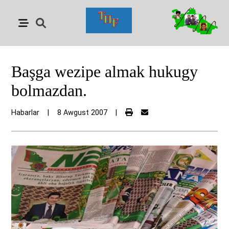
Başga wezipe almak hukugy
bolmazdan.
Habarlar
|
8 Awgust 2007
|