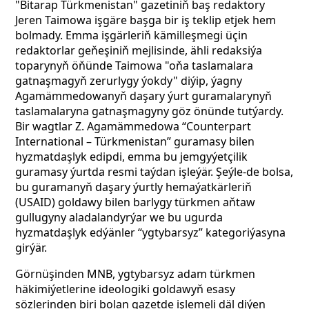
"Bitarap Türkmenistan" gazetiniň baş redaktory
Jeren Taimowa işgäre başga bir iş teklip etjek hem
bolmady. Emma işgärleriň kämilleşmegi üçin
redaktorlar geňeşiniň mejlisinde, ähli redaksiýa
toparynyň öňünde Taimowa "oňa taslamalara
gatnaşmagyň zerurlygy ýokdy" diýip, ýagny
Agamämmedowanyň daşary ýurt guramalarynyň
taslamalaryna gatnaşmagyny göz önünde tutýardy.
Bir wagtlar Z. Agamämmedowa “Counterpart
International – Türkmenistan” guramasy bilen
hyzmatdaşlyk edipdi, emma bu jemgyýetçilik
guramasy ýurtda resmi taýdan işleýär. Şeýle-de bolsa,
bu guramanyň daşary ýurtly hemaýatkärleriň
(USAID) goldawy bilen barlygy türkmen aňtaw
gullugyny aladalandyrýar we bu ugurda
hyzmatdaşlyk edýänler “ygtybarsyz” kategoriýasyna
girýär.
Görnüşinden MNB, ygtybarsyz adam türkmen
häkimiýetlerine ideologiki goldawyň esasy
sözlerinden biri bolan gazetde işlemeli däl diýen