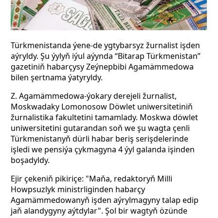
Türkmenistanda ýene-de ygtybarsyz žurnalist işden
aýryldy. Şu ýylyň iýul aýynda “Bitarap Türkmenistan”
gazetiniň habarçysy Zeýnepbibi Agamämmedowa
bilen şertnama ýatyryldy.
Z. Agamämmedowa-ýokary derejeli žurnalist,
Moskwadaky Lomonosow Döwlet uniwersitetiniň
žurnalistika fakultetini tamamlady. Moskwa döwlet
uniwersitetini gutarandan soň we şu wagta çenli
Türkmenistanyň dürli habar beriş serişdelerinde
işledi we pensiýa çykmagyna 4 ýyl galanda işinden
boşadyldy.
Ejir çekeniň pikiriçe: "Maňa, redaktoryň Milli
Howpsuzlyk ministrliginden habarçy
Agamämmedowanyň işden aýrylmagyny talap edip
jaň alandygyny aýtdylar". Şol bir wagtyň özünde