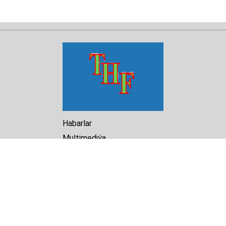
Habarlar
Multimediýa
Hasabat
Kitaphana
Arhiw
Biz barada