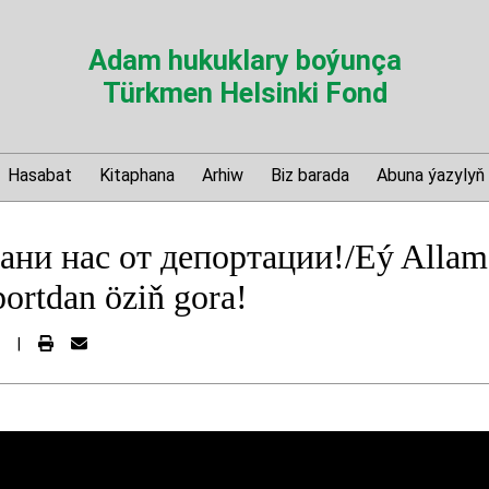
Adam hukuklary boýunça
Türkmen Helsinki Fond
Hasabat
Kitaphana
Arhiw
Biz barada
Abuna ýazylyň
ани нас от депортации!/Eý Allam,
portdan öziň gora!
|