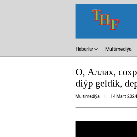
Habarlar
Multimediýa
О, Аллах, сохр
diýp geldik, de
Multimediýa
|
14 Mart 2024