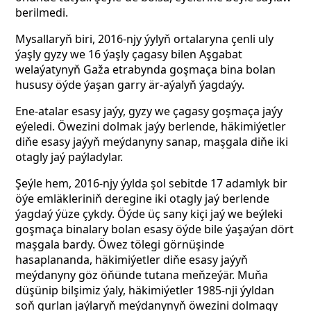
berilmedi.
Mysallaryň biri, 2016-njy ýylyň ortalaryna çenli uly
ýaşly gyzy we 16 ýaşly çagasy bilen Aşgabat
welaýatynyň Gaža etrabynda goşmaça bina bolan
hususy öýde ýaşan garry är-aýalyň ýagdaýy.
Ene-atalar esasy jaýy, gyzy we çagasy goşmaça jaýy
eýeledi. Öwezini dolmak jaýy berlende, häkimiýetler
diňe esasy jaýyň meýdanyny sanap, maşgala diňe iki
otagly jaý paýladylar.
Şeýle hem, 2016-njy ýylda şol sebitde 17 adamlyk bir
öýe emläkleriniň deregine iki otagly jaý berlende
ýagdaý ýüze çykdy. Öýde üç sany kiçi jaý we beýleki
goşmaça binalary bolan esasy öýde bile ýaşaýan dört
maşgala bardy. Öwez tölegi görnüşinde
hasaplananda, häkimiýetler diňe esasy jaýyň
meýdanyny göz öňünde tutana meňzeýär. Muňa
düşünip bilşimiz ýaly, häkimiýetler 1985-nji ýyldan
soň gurlan jaýlaryň meýdanynyň öwezini dolmagy