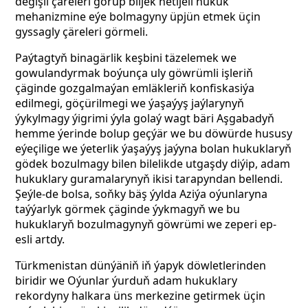
degişli çäreleri görüp biljek netijeli hukuk
mehanizmine eýe bolmagyny üpjün etmek üçin
gyssagly çäreleri görmeli.
Paýtagtyň binagärlik keşbini täzelemek we
gowulandyrmak boýunça uly göwrümli işleriň
çäginde gozgalmaýan emläkleriň konfiskasiýa
edilmegi, göçürilmegi we ýaşaýyş jaýlarynyň
ýykylmagy ýigrimi ýyla golaý wagt bäri Aşgabadyň
hemme ýerinde bolup geçýär we bu döwürde hususy
eýeçilige we ýeterlik ýaşaýyş jaýyna bolan hukuklaryň
gödek bozulmagy bilen bilelikde utgaşdy diýip, adam
hukuklary guramalarynyň ikisi tarapyndan bellendi.
Şeýle-de bolsa, soňky bäş ýylda Aziýa oýunlaryna
taýýarlyk görmek çäginde ýykmagyň we bu
hukuklaryň bozulmagynyň göwrümi we zeperi ep-
esli artdy.
Türkmenistan dünýäniň iň ýapyk döwletlerinden
biridir we Oýunlar ýurduň adam hukuklary
rekordyny halkara üns merkezine getirmek üçin