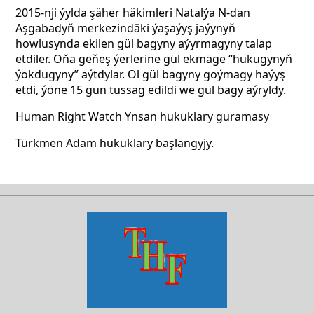
2015-nji ýylda şäher häkimleri Natalýa N-dan
Aşgabadyň merkezindäki ýaşaýyş jaýynyň
howlusynda ekilen gül bagyny aýyrmagyny talap
etdiler. Oňa geňeş ýerlerine gül ekmäge “hukugynyň
ýokdugyny” aýtdylar. Ol gül bagyny goýmagy haýyş
etdi, ýöne 15 gün tussag edildi we gül bagy aýryldy.
Human Right Watch Ynsan hukuklary guramasy
Türkmen Adam hukuklary başlangyjy.