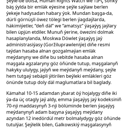
Şeýle-de bolsa, Human Rights Watch we TIPÇ soňky
bäş ýylda bir emläk eýesine şeýle saýlaw berlen
ýekeje hadysadan habary ýok. Mundan başga-da,
dürli görnüşli öwez tölegi berlen ýagdaýlarda,
häkimiýetler, “deň däl” we “amatsyz” ýaşaýyş jaýlary
bilen üpjün etdiler. Munuň ýerine, öwezini dolmak
hasaplanylanda, Moskwa Döwlet ýaşaýyş jaý
administrasiýasy (Goržiluprawleniýe) diňe resmi
taýdan hasaba alnan gozgalmaýan emläk
meýdanyny we diňe bu sebitde hasaba alnan
maşgala agzalaryny göz öňünde tutup, maşgalanyň
hakyky ululygy, jaýyň we meýdanyň meýdany, şeýle
hem tutgaý sebäpli ýitirilen beýleki emläkleri göz
önünde tutup doly däl maglumatlara bil baglady.
Kämahal 10-15 adamdan ybarat öý hojalygy diňe iki
ýa-da üç otagly jaý aldy, emma ýaşaýyş jaý kodeksiniň
70-nji maddasynyň 3-nji bölüminde berlen ýaşaýyş
meýdanynyň adam başyna ýaşaýyş meýdany
azyndan 12 inedördül metr bolmalydygy göz öňünde
tutulýar. Şeýlelik bilen, Galkowskiý maşgalasynyň