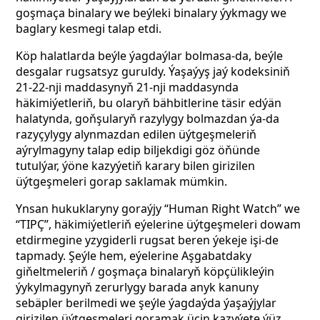
goşmaça binalary we beýleki binalary ýykmagy we
baglary kesmegi talap etdi.
Köp halatlarda beýle ýagdaýlar bolmasa-da, beýle
desgalar rugsatsyz guruldy. Ýaşaýyş jaý kodeksiniň
21-22-nji maddasynyň 21-nji maddasynda
häkimiýetleriň, bu olaryň bähbitlerine täsir edýän
halatynda, goňşularyň razylygy bolmazdan ýa-da
razyçylygy alynmazdan edilen üýtgeşmeleriň
aýrylmagyny talap edip biljekdigi göz öňünde
tutulýar, ýöne kazyýetiň karary bilen girizilen
üýtgeşmeleri gorap saklamak mümkin.
Ynsan hukuklaryny goraýjy “Human Right Watch” we
“TIPÇ”, häkimiýetleriň eýelerine üýtgeşmeleri dowam
etdirmegine yzygiderli rugsat beren ýekeje işi-de
tapmady. Şeýle hem, eýelerine Aşgabatdaky
giňeltmeleriň / goşmaça binalaryň köpçülikleýin
ýykylmagynyň zerurlygy barada anyk kanuny
sebäpler berilmedi we şeýle ýagdaýda ýaşaýjylar
girizilen üýtgeşmeleri goramak üçin kazyýete ýüz