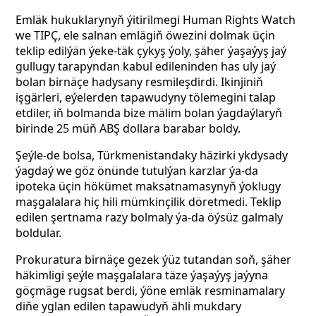
Emläk hukuklarynyň ýitirilmegi Human Rights Watch
we TIPÇ, ele salnan emlägiň öwezini dolmak üçin
teklip edilýän ýeke-täk çykyş ýoly, şäher ýaşaýyş jaý
gullugy tarapyndan kabul edileninden has uly jaý
bolan birnäçe hadysany resmileşdirdi. Ikinjiniň
işgärleri, eýelerden tapawudyny tölemegini talap
etdiler, iň bolmanda bize mälim bolan ýagdaýlaryň
birinde 25 müň ABŞ dollara barabar boldy.
Şeýle-de bolsa, Türkmenistandaky häzirki ykdysady
ýagdaý we göz önünde tutulýan karzlar ýa-da
ipoteka üçin hökümet maksatnamasynyň ýoklugy
maşgalalara hiç hili mümkinçilik döretmedi. Teklip
edilen şertnama razy bolmaly ýa-da öýsüz galmaly
boldular.
Prokuratura birnäçe gezek ýüz tutandan soň, şäher
häkimligi şeýle maşgalalara täze ýaşaýyş jaýyna
göçmäge rugsat berdi, ýöne emläk resminamalary
diňe yglan edilen tapawudyň ähli mukdary