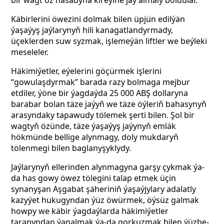
bir wagt öz hasabyna kireýine jaý almaly boldular.
Käbirlerini öwezini dolmak bilen üpjün edilýän
ýaşaýyş jaýlarynyň hili kanagatlandyrmady,
üçeklerden suw syzmak, işlemeýän liftler we beýleki
meseleler.
Häkimiýetler, eýelerini göçürmek işlerini
“gowulaşdyrmak” barada razy bolmaga mejbur
etdiler, ýöne bir ýagdaýda 25 000 ABŞ dollaryna
barabar bolan täze jaýyň we täze öýleriň bahasynyň
arasyndaky tapawudy tölemek şerti bilen. Şol bir
wagtyň özünde, täze ýaşaýyş jaýynyň emläk
hökmünde bellige alynmagy, doly mukdaryň
tölenmegi bilen baglanyşyklydy.
Jaýlarynyň ellerinden alynmagyna garşy çykmak ýa-
da has gowy öwez tölegini talap etmek üçin
synanyşan Aşgabat şäheriniň ýaşaýjylary adalatly
kazyýet hukugyndan ýüz öwürmek, öýsüz galmak
howpy we käbir ýagdaýlarda häkimiýetler
tarapyndan ýanalmak ýa-da gorkuzmak bilen ýüzbe-