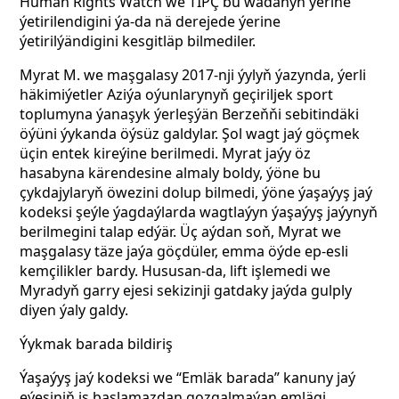
Human Rights Watch we TIPÇ bu wadanyň ýerine
ýetirilendigini ýa-da nä derejede ýerine
ýetirilýändigini kesgitläp bilmediler.
Myrat M. we maşgalasy 2017-nji ýylyň ýazynda, ýerli
häkimiýetler Aziýa oýunlarynyň geçiriljek sport
toplumyna ýanaşyk ýerleşýän Berzeňňi sebitindäki
öýüni ýykanda öýsüz galdylar. Şol wagt jaý göçmek
üçin entek kireýine berilmedi. Myrat jaýy öz
hasabyna kärendesine almaly boldy, ýöne bu
çykdajylaryň öwezini dolup bilmedi, ýöne ýaşaýyş jaý
kodeksi şeýle ýagdaýlarda wagtlaýyn ýaşaýyş jaýynyň
berilmegini talap edýär. Üç aýdan soň, Myrat we
maşgalasy täze jaýa göçdüler, emma öýde ep-esli
kemçilikler bardy. Hususan-da, lift işlemedi we
Myradyň garry ejesi sekizinji gatdaky jaýda gulply
diyen ýaly galdy.
Ýykmak barada bildiriş
Ýaşaýyş jaý kodeksi we “Emläk barada” kanuny jaý
eýesiniň iş başlamazdan gozgalmaýan emlägi