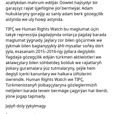
azatlykdan mahrum edilýär. Döwlet haýsydyr bir
garaşsyz raýat işjeňligine ýol bermeýär. Adam
hukuklaryny goraýjy az sanly adam berk gözegçilik
astynda we uly howp astynda.
TIPÇ we Human Rights Watch bu maglumat üçin
takyk repressiýa ýagdaýynda onlarça ýagdaý barada
maglumat ýygnady. Jaýlary zor bilen göçürmek we
ýykmak bilen baglanyşykly ähli mysallar soňky dört
ýyla, esasanam 2015–2016-njy ýyllara degişlidir.
Ýagdaýa gözegçilik edýän türkmen aktiwistleri we
aklawçylary bilen söhbetdeş bolduk we raýatlaryň
ýokary guramalara ýüz tutmalaryny, şeýle hem
degişli içerki kanunlary we halkara ülňülerini
öwrendik. Human Rights Watch we TIPÇ,
Türkmenistanyň ýolbaşçylaryna gözleglerimiziň
netijeleri barada teswir bermäge çagyrýan hat iberdi,
ýöne jogap tapmady.
Jaýyň doly ýykylmagy