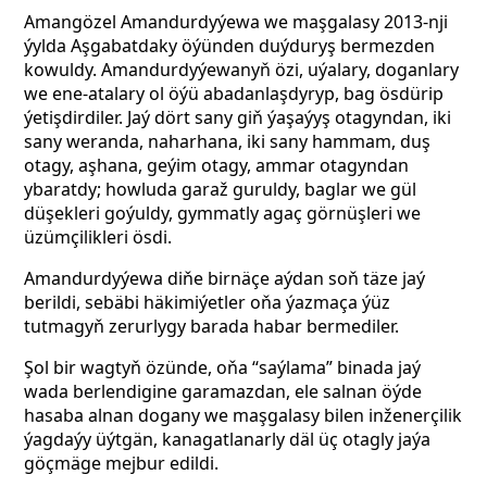
Amangözel Amandurdyýewa we maşgalasy 2013-nji
ýylda Aşgabatdaky öýünden duýduryş bermezden
kowuldy. Amandurdyýewanyň özi, uýalary, doganlary
we ene-atalary ol öýü abadanlaşdyryp, bag ösdürip
ýetişdirdiler. Jaý dört sany giň ýaşaýyş otagyndan, iki
sany weranda, naharhana, iki sany hammam, duş
otagy, aşhana, geýim otagy, ammar otagyndan
ybaratdy; howluda garaž guruldy, baglar we gül
düşekleri goýuldy, gymmatly agaç görnüşleri we
üzümçilikleri ösdi.
Amandurdyýewa diňe birnäçe aýdan soň täze jaý
berildi, sebäbi häkimiýetler oňa ýazmaça ýüz
tutmagyň zerurlygy barada habar bermediler.
Şol bir wagtyň özünde, oňa “saýlama” binada jaý
wada berlendigine garamazdan, ele salnan öýde
hasaba alnan dogany we maşgalasy bilen inženerçilik
ýagdaýy üýtgän, kanagatlanarly däl üç otagly jaýa
göçmäge mejbur edildi.