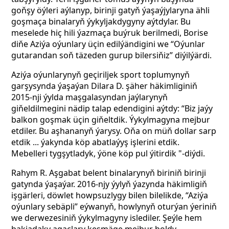
goňşy öýleri aýlanyp, birinji gatyň ýaşaýjylaryna ähli
goşmaça binalaryň ýykyljakdygyny aýtdylar. Bu
meselede hiç hili ýazmaça buýruk berilmedi, Borise
diňe Aziýa oýunlary üçin edilýändigini we “Oýunlar
gutarandan soň täzeden gurup bilersiňiz” diýilýärdi.
Aziýa oýunlarynyň geçiriljek sport toplumynyň
garşysynda ýaşaýan Dilara D. şäher häkimliginiň
2015-nji ýylda maşgalasyndan jaýlarynyň
giňeldilmegini nädip talap edendigini aýtdy: “Biz jaýy
balkon goşmak üçin giňeltdik. Ýykylmagyna mejbur
etdiler. Bu aşhananyň ýarysy. Oňa on müň dollar sarp
etdik ... ýakynda köp abatlaýyş işlerini etdik.
Mebelleri tygşytladyk, ýöne köp pul ýitirdik "-diýdi.
Rahym R. Aşgabat belent binalarynyň biriniň birinji
gatynda ýaşaýar. 2016-njy ýylyň ýazynda häkimligiň
işgärleri, döwlet howpsuzlygy bilen bilelikde, “Aziýa
oýunlary sebäpli” eýwanyň, howlynyň oturýan ýeriniň
we derwezesiniň ýykylmagyny islediler. Şeýle hem