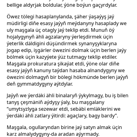
bellige aldyrjak boldular, ýöne boýun gaçyrdylar.
Öwez tölegi hasaplanylanda, şäher ýaşaýyş jaý
müdirligi diňe esasy jaýyň meýdanyny hasaplady we
uly maşgala üç otagly jaý teklip etdi. Munuň öý
hojalygynyň ähli agzalaryny ýerleşdirmek üçin
ýeterlik däldigini düşündirmek synanyşyklaryna
jogap edip, işgärler öwezini dolmak üçin berlen jaýy
bölmek üçin kazyýete ýüz tutmagy teklip etdiler.
Maşgala prokuratura şikaýat etdi, ýöne olar diňe
esasy jaýyň kanuny taýdan hasaba alnandygyny we
öwezini dolmagyň bir bölegi hökmünde berlen jaýyň
deň gymmatdygyny aýtdylar.
Jaýyň we ýerdäki ähli binalaryň ýykylmagy, bu iş bilen
tanyş çeşmäniň aýdyşy ýaly, bu maşgalany
“umytsyzlyga sezewar etdi, sebäbi emläklerini we
ýerdäki ähli zatlary ýitirdi: agaçlary, bagy bardy”.
Maşgala, ogullaryndan birine jaý satyn almak üçin
karz almalydygyny-da aradan aýyrmady.