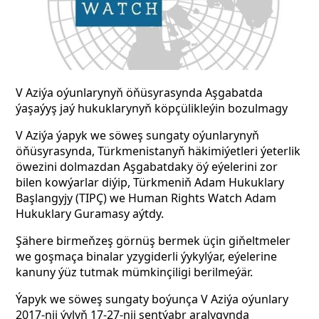
V Aziýa oýunlarynyň öňüsyrasynda Aşgabatda
ýaşaýyş jaý hukuklarynyň köpçülikleýin bozulmagy
V Aziýa ýapyk we söweş sungaty oýunlarynyň
öňüsyrasynda, Türkmenistanyň häkimiýetleri ýeterlik
öwezini dolmazdan Aşgabatdaky öý eýelerini zor
bilen kowýarlar diýip, Türkmeniň Adam Hukuklary
Başlangyjy (TIPÇ) we Human Rights Watch Adam
Hukuklary Guramasy aýtdy.
Şähere birmeňzeş görnüş bermek üçin giňeltmeler
we goşmaça binalar yzygiderli ýykylýar, eýelerine
kanuny ýüz tutmak mümkinçiligi berilmeýär.
Ýapyk we söweş sungaty boýunça V Aziýa oýunlary
2017-nji ýylyň 17-27-nji sentýabr aralygynda