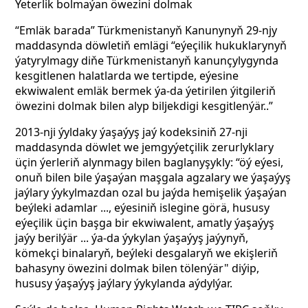
Ýeterlik bolmaýan öwezini dolmak
“Emläk barada” Türkmenistanyň Kanunynyň 29-njy
maddasynda döwletiň emlägi “eýeçilik hukuklarynyň
ýatyrylmagy diňe Türkmenistanyň kanunçylygynda
kesgitlenen halatlarda we tertipde, eýesine
ekwiwalent emläk bermek ýa-da ýetirilen ýitgileriň
öwezini dolmak bilen alyp biljekdigi kesgitlenýär..”
2013-nji ýyldaky ýaşaýyş jaý kodeksiniň 27-nji
maddasynda döwlet we jemgyýetçilik zerurlyklary
üçin ýerleriň alynmagy bilen baglanyşykly: “öý eýesi,
onuň bilen bile ýaşaýan maşgala agzalary we ýaşaýyş
jaýlary ýykylmazdan ozal bu jaýda hemişelik ýaşaýan
beýleki adamlar ..., eýesiniň islegine görä, hususy
eýeçilik üçin başga bir ekwiwalent, amatly ýaşaýyş
jaýy berilýär ... ýa-da ýykylan ýaşaýyş jaýynyň,
kömekçi binalaryň, beýleki desgalaryň we ekişleriň
bahasyny öwezini dolmak bilen tölenýär" diýip,
hususy ýaşaýyş jaýlary ýykylanda aýdylýar.