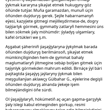
ýykmak kararyna şikaýat etmek hukugyny göz
öňünde tutýar. Muňa garamazdan, munuň üçin
öňünden duýduryş gerek. Şeýle habarnamanyň
eýesi, kazyýete gitmegi meýilleşdirmese-de, dogry
taýýarlyk görmek, gymmatly zatlaryň hemmesini üns
bilen sökmek ýaly möhümdir: ýyladyş ulgamlary,
kafel örtükleri we ş.m.
Aşgabat şäheriniň ýaşaýjylaryna ýykylmak barada
öňünden duýduryş berilmänsoň, şikaýat etmek
mümkinçiliginden hem-de gymmat bahaly
maglumatlaryň ýitmegine sebäp bolýan gitmek üçin
taýynlyk görmekden mahrum edildi. Birnäçe ýyl bäri
paýtagtda ýaşaýyş jaýlaryny ýykmak bilen
meşgullanýan aklawçy Gülbahar G., eýelerine degişli
öňünden duýduryş alnanda ýekeje işem
bilmeýändigini öňe sürdi.
Ol ýaşaýjylaryň, hökümetiň aç-açan gapma-garşylyk
ýaly islegi kabul etmeginden gorkup, resmi