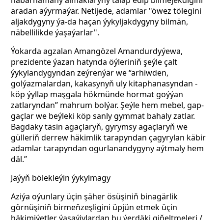
habarnamany almaklaryny talap edip bilmejekdigini
aradan aýyrmaýar. Netijede, adamlar "öwez tölegini
aljakdygyny ýa-da haçan ýykyljakdygyny bilmän,
näbellilikde ýaşaýarlar".
Ýokarda agzalan Amangözel Amandurdyýewa,
prezidente ýazan hatynda öýleriniň şeýle çalt
ýykylandygyndan zeýrenýär we “arhiwden,
golýazmalardan, kakasynyň uly kitaphanasyndan -
köp ýyllap maşgala hökmünde hormat goýýan
zatlaryndan” mahrum bolýar. Şeýle hem mebel, gap-
gaçlar we beýleki köp sanly gymmat bahaly zatlar.
Bagdaky täsin agaçlaryň, gyrymsy agaçlaryň we
gülleriň derrew häkimlik tarapyndan çagyrylan käbir
adamlar tarapyndan ogurlanandygyny aýtmaly hem
däl.”
Jaýyň bölekleýin ýykylmagy
Aziýa oýunlary üçin şäher ösüşiniň binagärlik
görnüşiniň birmeňzeşligini üpjün etmek üçin
häkimiýetler ýaşaýjylardan bu ýerdäki giňeltmeleri /