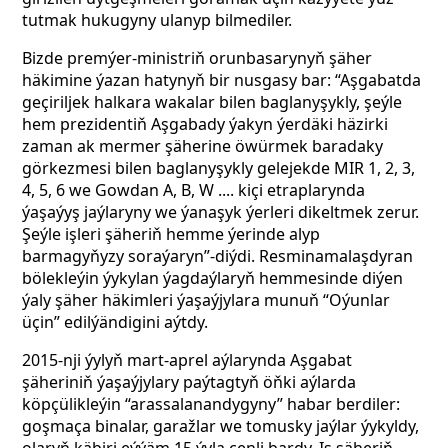
tutmak hukugyny ulanyp bilmediler.
Bizde premýer-ministriň orunbasarynyň şäher
häkimine ýazan hatynyň bir nusgasy bar: “Aşgabatda
geçiriljek halkara wakalar bilen baglanyşykly, şeýle
hem prezidentiň Aşgabady ýakyn ýerdäki häzirki
zaman ak mermer şäherine öwürmek baradaky
görkezmesi bilen baglanyşykly gelejekde MIR 1, 2, 3,
4, 5, 6 we Gowdan A, B, W .... kiçi etraplarynda
ýaşaýyş jaýlaryny we ýanaşyk ýerleri dikeltmek zerur.
Şeýle işleri şäheriň hemme ýerinde alyp
barmagyňyzy soraýaryn”-diýdi. Resminamalaşdyran
bölekleýin ýykylan ýagdaýlaryň hemmesinde diýen
ýaly şäher häkimleri ýaşaýjylara munuň “Oýunlar
üçin” edilýändigini aýtdy.
2015-nji ýylyň mart-aprel aýlarynda Aşgabat
şäheriniň ýaşaýjylary paýtagtyň öňki aýlarda
köpçülikleýin “arassalanandygyny” habar berdiler:
goşmaça binalar, garažlar we tomusky jaýlar ýykyldy,