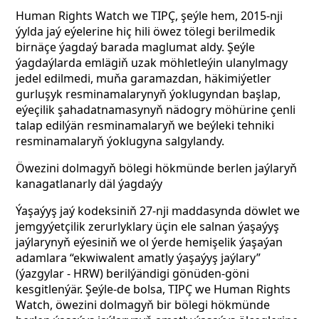
Human Rights Watch we TIPÇ, şeýle hem, 2015-nji
ýylda jaý eýelerine hiç hili öwez tölegi berilmedik
birnäçe ýagdaý barada maglumat aldy. Şeýle
ýagdaýlarda emlägiň uzak möhletleýin ulanylmagy
jedel edilmedi, muňa garamazdan, häkimiýetler
gurluşyk resminamalarynyň ýoklugyndan başlap,
eýeçilik şahadatnamasynyň nädogry möhürine çenli
talap edilýän resminamalaryň we beýleki tehniki
resminamalaryň ýoklugyna salgylandy.
Öwezini dolmagyň bölegi hökmünde berlen jaýlaryň
kanagatlanarly däl ýagdaýy
Ýaşaýyş jaý kodeksiniň 27-nji maddasynda döwlet we
jemgyýetçilik zerurlyklary üçin ele salnan ýaşaýyş
jaýlarynyň eýesiniň we ol ýerde hemişelik ýaşaýan
adamlara “ekwiwalent amatly ýaşaýyş jaýlary”
(ýazgylar - HRW) berilýändigi gönüden-göni
kesgitlenýär. Şeýle-de bolsa, TIPÇ we Human Rights
Watch, öwezini dolmagyň bir bölegi hökmünde