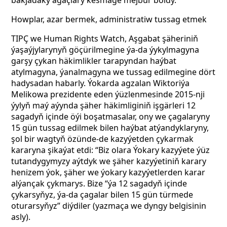
bakjadaky agaçlary kesmäge mejbur boldy.
Howplar, azar bermek, administratiw tussag etmek
TIPÇ we Human Rights Watch, Aşgabat şäheriniň
ýaşaýjylarynyň göçürilmegine ýa-da ýykylmagyna
garşy çykan häkimlikler tarapyndan haýbat
atylmagyna, ýanalmagyna we tussag edilmegine dört
hadysadan habarly. Ýokarda agzalan Wiktoriýa
Melikowa prezidente eden ýüzlenmesinde 2015-nji
ýylyň maý aýynda şäher häkimliginiň işgärleri 12
sagadyň içinde öýi boşatmasalar, ony we çagalaryny
15 gün tussag edilmek bilen haýbat atýandyklaryny,
şol bir wagtyň özünde-de kazyýetden çykarmak
kararyna şikaýat etdi: “Biz olara Ýokary kazyýete ýüz
tutandygymyzy aýtdyk we şäher kazyýetiniň karary
henizem ýok, şäher we ýokary kazyýetlerden karar
alýançak çykmarys. Bize “ýa 12 sagadyň içinde
çykarsyňyz, ýa-da çagalar bilen 15 gün türmede
oturarsyňyz” diýdiler (yazmaça we dyngy belgisinin
asly).