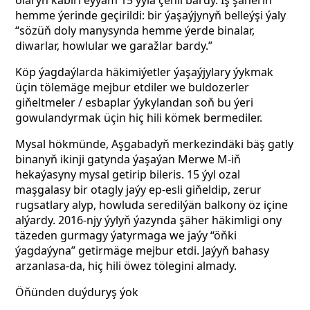
olaryň käbiri eýýäm 15 ýyla çenli bardy. Iş şäheriň
hemme ýerinde geçirildi: bir ýaşaýjynyň belleýşi ýaly
“sözüň doly manysynda hemme ýerde binalar,
diwarlar, howlular we garažlar bardy.”
Köp ýagdaýlarda häkimiýetler ýaşaýjylary ýykmak
üçin tölemäge mejbur etdiler we buldozerler
giňeltmeler / esbaplar ýykylandan soň bu ýeri
gowulandyrmak üçin hiç hili kömek bermediler.
Mysal hökmünde, Aşgabadyň merkezindäki bäş gatly
binanyň ikinji gatynda ýaşaýan Merwe M-iň
hekaýasyny mysal getirip bileris. 15 ýyl ozal
maşgalasy bir otagly jaýy ep-esli giňeldip, zerur
rugsatlary alyp, howluda seredilýän balkony öz içine
alýardy. 2016-njy ýylyň ýazynda şäher häkimligi ony
täzeden gurmagy ýatyrmaga we jaýy “öňki
ýagdaýyna” getirmäge mejbur etdi. Jaýyň bahasy
arzanlasa-da, hiç hili öwez tölegini almady.
Öňünden duýduryş ýok