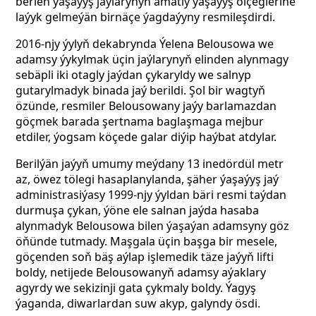
berlen ýaşaýyş jaýlarynyň amatly ýaşaýyş ölçeglerine
laýyk gelmeýän birnäçe ýagdaýyny resmileşdirdi.
2016-njy ýylyň dekabrynda Ýelena Belousowa we
adamsy ýykylmak üçin jaýlarynyň elinden alynmagy
sebäpli iki otagly jaýdan çykaryldy we salnyp
gutarylmadyk binada jaý berildi. Şol bir wagtyň
özünde, resmiler Belousowany jaýy barlamazdan
göçmek barada şertnama baglaşmaga mejbur
etdiler, ýogsam köçede galar diýip haýbat atdylar.
Berilýän jaýyň umumy meýdany 13 inedördül metr
az, öwez tölegi hasaplanylanda, şäher ýaşaýyş jaý
administrasiýasy 1999-njy ýyldan bäri resmi taýdan
durmuşa çykan, ýöne ele salnan jaýda hasaba
alynmadyk Belousowa bilen ýaşaýan adamsyny göz
öňünde tutmady. Maşgala üçin başga bir mesele,
göçenden soň bäş aýlap işlemedik täze jaýyň lifti
boldy, netijede Belousowanyň adamsy aýaklary
agyrdy we sekizinji gata çykmaly boldy. Ýagyş
ýaganda, diwarlardan suw akyp, galyndy ösdi.