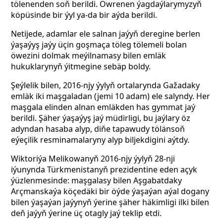
tölenenden soň berildi. Öwrenen ýagdaýlarymyzyň
köpüsinde bir ýyl ya-da bir aýda berildi.
Netijede, adamlar ele salnan jaýyň deregine berlen
ýaşaýyş jaýy üçin goşmaça töleg tölemeli bolan
öwezini dolmak meýilnamasy bilen emläk
hukuklarynyň ýitmegine sebäp boldy.
Şeýlelik bilen, 2016-njy ýylyň ortalarynda Gažadaky
emläk iki maşgaladan (jemi 10 adam) ele salyndy. Her
maşgala elinden alnan emläkden has gymmat jaý
berildi. Şäher ýaşaýyş jaý müdirligi, bu jaýlary öz
adyndan hasaba alyp, diňe tapawudy tölänsoň
eýeçilik resminamalaryny alyp biljekdigini aýtdy.
Wiktoriýa Melikowanyň 2016-njy ýylyň 28-nji
iýunynda Türkmenistanyň prezidentine eden açyk
ýüzlenmesinde: maşgalasy bilen Aşgabatdaky
Arçmanskaýa köçedäki bir öýde ýaşaýan aýal dogany
bilen ýaşaýan jaýynyň ýerine şäher häkimligi ilki bilen
deň jaýyň ýerine üç otagly jaý teklip etdi.