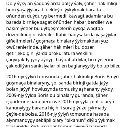
Doly ýykylan ýagdaýlarda bolşy ýaly, şäher häkimligi
hem ýaşaýjylara bölekleýin ýykylmak barada
öňünden duýduryş bermedi: käwagt adamlara bu
barada birnäçe sagat öňünden habar berdiler we
häkimiýetler bu üýtgeşmeleriň gysga wagtda
düzedilmegini islediler. Käbir hadysalarda ýaşaýjylar
giňeltmeleri / goşmaça binalary ýykmakdan ýüz
öwürenlerinde, şäher häkimleri buldozer
getirjekdigini ýa-da prokuratura wekilini
çagyrjakdygyny aýdyp, haýbat atdylar, bu eýelerine
çak edilýän sanksiýalar bilen baglanyşykly bolup biler.
2016-njy ýylyň tomsunda şäher häkimligi Boris B-nyň
goşmaça binalaryny, şol sanda birinji gatda jaýy
bolan jaýyň howlusynda tomusky aşhanany ýykdy.
2009-njy ýylda Boris bu binalary guranda, şäher
işgärlerine para berdi we 2016-njy ýyla çenli olaryň
kanunylygy barada hiç hili sorag ýüze çykmady.
Şeýle-de bolsa, 2016-njy ýylyň tomsunda hasaba
alynmandygy sebäpli olary "bikanun" diýip ýykmak
tabşyryldy. Ýerli işgärler tomus aýynyň başynda