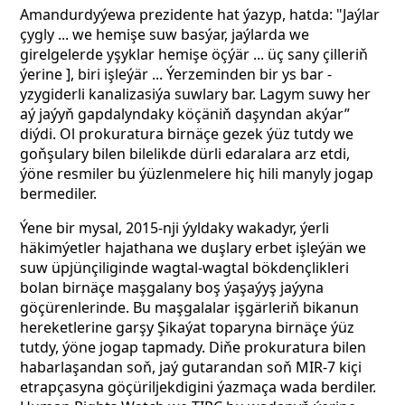
Amandurdyýewa prezidente hat ýazyp, hatda: "Jaýlar
çygly ... we hemişe suw basýar, jaýlarda we
girelgelerde yşyklar hemişe öçýär ... üç sany çilleriň
ýerine ], biri işleýär ...
Ýerzeminden bir ys bar -
yzygiderli kanalizasiýa suwlary bar. Lagym suwy her
aý jaýyň gapdalyndaky köçäniň daşyndan akýar”
diýdi. Ol prokuratura birnäçe gezek ýüz tutdy we
goňşulary bilen bilelikde dürli edaralara arz etdi,
ýöne resmiler bu ýüzlenmelere hiç hili manyly jogap
bermediler.
Ýene bir mysal, 2015-nji ýyldaky wakadyr, ýerli
häkimýetler hajathana we duşlary erbet işleýän we
suw üpjünçiliginde wagtal-wagtal bökdençlikleri
bolan birnäçe maşgalany boş ýaşaýyş jaýyna
göçürenlerinde. Bu maşgalalar işgärleriň bikanun
hereketlerine garşy Şikaýat toparyna birnäçe ýüz
tutdy, ýöne jogap tapmady. Diňe prokuratura bilen
habarlaşandan soň, jaý gutarandan soň MIR-7 kiçi
etrapçasyna göçüriljekdigini ýazmaça wada berdiler.