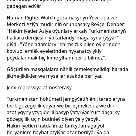
gadagan edýär.
Human Rights Watch guramasynyň Ýewropa we
Merkezi Aziýa müdiriniň orunbasary Reýçel Denber:
"Häkimiýetler Aziýa oýunlary arkaly Türkmenistanyň
halkara derejesini ýokarlandyrmaga synanyşýar"-
diýdi. "Ýöne adamlary rehimsizlik bilen öýlerinden
kowup, emläk eýelerinden hyýanatçylykly
peýdalanmak hiç kime ylham berip bilmez".
Göçürilen maşgalalara nähili çemeleşmelidigi barada
jikme-jiklikler we mysallar aşakda berilýär.
Jemi repressiýa atmosferasy
Türkmenistan hökümeti jemgyýetiň ähli taraplaryna
berk gözegçilik edýär we birleşmek, söz we din
azatlygyny yzygiderli basyp ýatyrýar. Ýurt daşarky
gözegçilik üçin bütinleý diýen ýaly ýapyk.
Häkimiýetleri hatda iň az tankytlamaga ýol
berýänlere haýbat atylýar, azar berilýär ýa-da