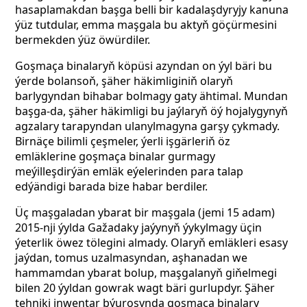
hasaplamakdan başga belli bir kadalaşdyryjy kanuna
ýüz tutdular, emma maşgala bu aktyň göçürmesini
bermekden ýüz öwürdiler.
Goşmaça binalaryň köpüsi azyndan on ýyl bäri bu
ýerde bolansoň, şäher häkimliginiň olaryň
barlygyndan bihabar bolmagy gaty ähtimal. Mundan
başga-da, şäher häkimligi bu jaýlaryň öý hojalygynyň
agzalary tarapyndan ulanylmagyna garşy çykmady.
Birnäçe bilimli çeşmeler, ýerli işgärleriň öz
emläklerine goşmaça binalar gurmagy
meýilleşdirýän emläk eýelerinden para talap
edýändigi barada bize habar berdiler.
Üç maşgaladan ybarat bir maşgala (jemi 15 adam)
2015-nji ýylda Gažadaky jaýynyň ýykylmagy üçin
ýeterlik öwez tölegini almady. Olaryň emläkleri esasy
jaýdan, tomus uzalmasyndan, aşhanadan we
hammamdan ybarat bolup, maşgalanyň giňelmegi
bilen 20 ýyldan gowrak wagt bäri gurlupdyr.
Şäher
tehniki inwentar býurosynda goşmaça binalary