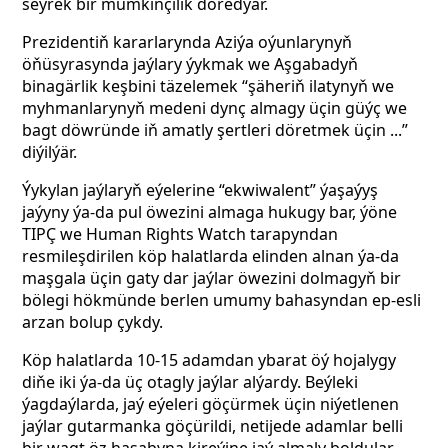
seýrek bir mümkinçilik döredýär.
Prezidentiň kararlarynda Aziýa oýunlarynyň
öňüsyrasynda jaýlary ýykmak we Aşgabadyň
binagärlik keşbini täzelemek “şäheriň ilatynyň we
myhmanlarynyň medeni dynç almagy üçin güýç we
bagt döwründe iň amatly şertleri döretmek üçin ...”
diýilýär.
Ýykylan jaýlaryň eýelerine “ekwiwalent” ýaşaýyş
jaýyny ýa-da pul öwezini almaga hukugy bar, ýöne
TIPÇ we Human Rights Watch tarapyndan
resmileşdirilen köp halatlarda elinden alnan ýa-da
maşgala üçin gaty dar jaýlar öwezini dolmagyň bir
bölegi hökmünde berlen umumy bahasyndan ep-esli
arzan bolup çykdy.
Köp halatlarda 10-15 adamdan ybarat öý hojalygy
diňe iki ýa-da üç otagly jaýlar alýardy. Beýleki
ýagdaýlarda, jaý eýeleri göçürmek üçin niýetlenen
jaýlar gutarmanka göçürildi, netijede adamlar belli