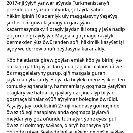
2017-nji ýylyň ýanwar aýynda Türkmenistanyň
prezidentine ýazan hatynda, şol aýda şäher
häkimliginiň 10 adamlyk uly maşgalasyny ýaşaýyş
şertleriniň gowulaşmagyna garaşýan
kazarmasyndaky 4 otagly jaýdan iki otagly jaýa nädip
göçürendigi aýdylýar. Maşgala göçmäge razylyk
bermekden ýüz öwürenden soň, häkimlik kazyýet işi
açdy we derrew onuň peýdasyna karar aldy.
Köp halatlarda girew goýlan emläk köp ýa birinji ýa-
da ikinji gatda jaýlardan ýa-da çagalar ulalansoň we
öz maşgalalaryny gurup, giň maşgala guran
jaýlardan ybaratdy. Bu ýa-da beýleki meňzeşliklerden
tomusky aşhanalary, hammamlary, goşmaça ýatylýan
otaglary we hatda kiçi jaýlary öz içine alyp bilýän
goşmaça binalar öýüň aýrylmaz bölegine öwrüldi.
Ýaşaýyş jaý kodeksiniň 27-nji maddasy görnüşinde
öwez tölegi hasaplanylanda goşmaça jaýlaryň
meýdanyny göz öňünde tutmaýar, ýöne eýesi pul
öwezini dolmagy saýlasa, olaryň bahasyny göz
öňünde tutýar. Şeýle-de bolsa, eýelerine beýle saýlaw