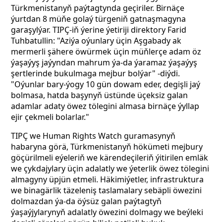
Türkmenistanyň paýtagtynda geçiriler. Birnäçe
ýurtdan 8 müňe golaý türgeniň gatnaşmagyna
garaşylýar. TIPÇ-iň ýerine ýetiriji direktory Farid
Tuhbatullin: "Aziýa oýunlary üçin Aşgabady ak
mermerli şähere öwürmek üçin müňlerçe adam öz
ýaşaýyş jaýyndan mahrum ýa-da ýaramaz ýaşaýyş
şertlerinde bukulmaga mejbur bolýar" -diýdi.
"Oýunlar bary-ýogy 10 gün dowam eder, degişli jaý
bolmasa, hatda başynyň üstünde üçeksiz galan
adamlar adaty öwez tölegini almasa birnäçe ýyllap
ejir çekmeli bolarlar."
TIPÇ we Human Rights Watch guramasynyň
habaryna görä, Türkmenistanyň hökümeti mejbury
göçürilmeli eýeleriň we kärendeçileriň ýitirilen emläk
we çykdajylary üçin adalatly we ýeterlik öwez tölegini
almagyny üpjün etmeli. Häkimiýetler, infrastruktura
we binagärlik täzeleniş taslamalary sebäpli öwezini
dolmazdan ýa-da öýsüz galan paýtagtyň
ýaşaýjylarynyň adalatly öwezini dolmagy we beýleki