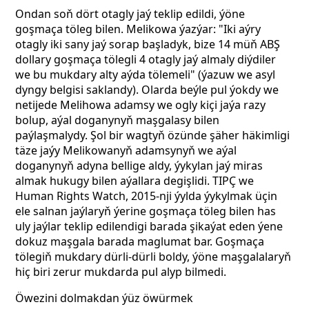
Ondan soň dört otagly jaý teklip edildi, ýöne
goşmaça töleg bilen. Melikowa ýazýar: "Iki aýry
otagly iki sany jaý sorap başladyk, bize 14 müň ABŞ
dollary goşmaça tölegli 4 otagly jaý almaly diýdiler
we bu mukdary alty aýda tölemeli" (ýazuw we asyl
dyngy belgisi saklandy). Olarda beýle pul ýokdy we
netijede Melihowa adamsy we ogly kiçi jaýa razy
bolup, aýal doganynyň maşgalasy bilen
paýlaşmalydy. Şol bir wagtyň özünde şäher häkimligi
täze jaýy Melikowanyň adamsynyň we aýal
doganynyň adyna bellige aldy, ýykylan jaý miras
almak hukugy bilen aýallara degişlidi. TIPÇ we
Human Rights Watch, 2015-nji ýylda ýykylmak üçin
ele salnan jaýlaryň ýerine goşmaça töleg bilen has
uly jaýlar teklip edilendigi barada şikaýat eden ýene
dokuz maşgala barada maglumat bar. Goşmaça
tölegiň mukdary dürli-dürli boldy, ýöne maşgalalaryň
hiç biri zerur mukdarda pul alyp bilmedi.
Öwezini dolmakdan ýüz öwürmek