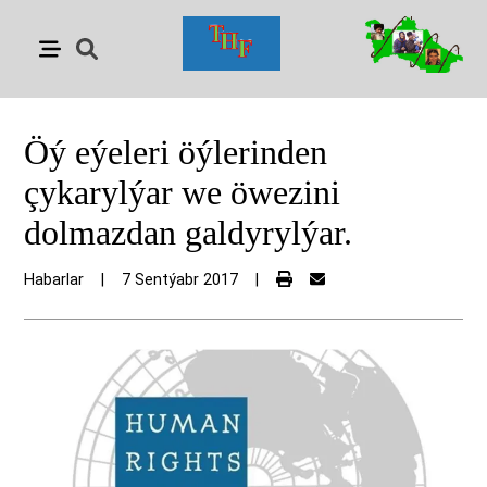
Öý eýeleri öýlerinden
çykarylýar we öwezini
dolmazdan galdyrylýar.
Habarlar
|
7 Sentýabr 2017
|