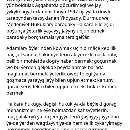
ýüz boldular. Aşgabatda göçürilmegi we jaý
ýykylmagy Türkmenistanyň 1997-nji ýylda döwlet
tarapyndan tassyklanan Ykdysady, Durmuş we
Medeniýet Hukuklary baradaky Halkara Bileleşigi
boýunça ýeterlik ýaşaýyş jaýyny üpjün etmek
baradaky borçnamalaryna ters gelýär.
Adamlary öýlerinden kowmak üçin birnäçe kepillik
bar, şol sanda: häkimiýetleriň ak ýürekli maslahaty;
belli bir möhletde dogry habar bermek; göçürmek
we bu ýerden geljekde peýdalanmak barada
maglumat bermek; ýeterlik öwez tölegi ýa-da
goşmaça ýaşaýyş jaýy bilen üpjün etmek; kanuny
gorag serişdeleri bilen üpjün etmek; hukuk kömegi
bermek.
Halkara hukugy, degişli hukuk ýa-da beýleki gorag
mehanizmlerine eýe bolmazdan şahsyýetleriň,
maşgalalaryň ýa-da jemgyýetleriň ýaşaýyş jaýyndan
ýa-da ýerden wagtlaýyn ýa-da hemişelik çykarylmagy
hökmünde kesgitlenýän “mejbury göçürmegi”