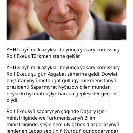
ÝHHG-nyň milli azlyklar boýunça ýokary komissary
Rolf Ekeus Türkmenistana gelýär.
ÝHHG-nyň milli azlyklar boýunça ýokary komissary
Rolf Ekeus şu gün Aşgabat şäherine geldi. Döwlet
baştutanynyň metbugat gullugy Türkmenistanyň
prezidenti Saparmyrat Nyýazow bilen mundan
beýläkki hyzmatdaşlyk barada gepleşikler geçirer
diýdi.
Rolf Ekeusyň saparynyň çäginde Daşary işler
ministrliginde we Türkmenistanyň Bilim
ministrliginde, şeýle hem uly özbek diasporasynyň
jemlenen Lebap sebitiniň (ýurduň gündogarynda)