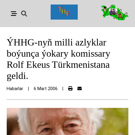
ÝHHG-nyň milli azlyklar
boýunça ýokary komissary
Rolf Ekeus Türkmenistana
geldi.
Habarlar
|
6 Mart 2006
|