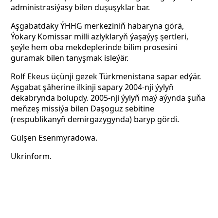
administrasiýasy bilen duşuşyklar bar.
Aşgabatdaky ÝHHG merkeziniň habaryna görä,
Ýokary Komissar milli azlyklaryň ýaşaýyş şertleri,
şeýle hem oba mekdeplerinde bilim prosesini
guramak bilen tanyşmak isleýär.
Rolf Ekeus üçünji gezek Türkmenistana sapar edýär.
Aşgabat şäherine ilkinji sapary 2004-nji ýylyň
dekabrynda bolupdy. 2005-nji ýylyň maý aýynda şuňa
meňzeş missiýa bilen Daşoguz sebitine
(respublikanyň demirgazygynda) baryp gördi.
Gülşen Esenmyradowa.
Ukrinform.