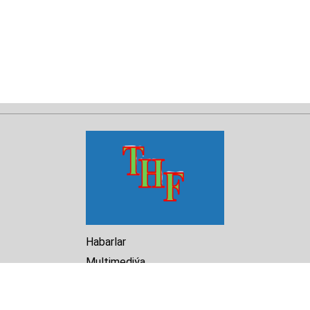
Habarlar
Multimediýa
Hasabat
Kitaphana